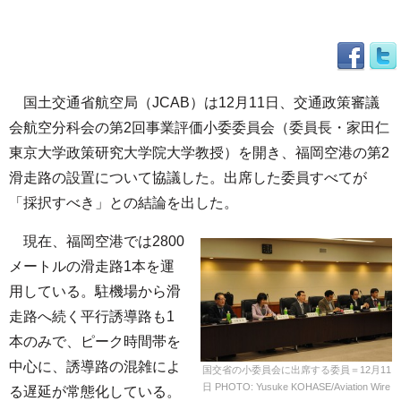
国土交通省航空局（JCAB）は12月11日、交通政策審議
会航空分科会の第2回事業評価小委委員会（委員長・家田仁
東京大学政策研究大学院大学教授）を開き、福岡空港の第2
滑走路の設置について協議した。出席した委員すべてが
「採択すべき」との結論を出した。
現在、福岡空港では2800
メートルの滑走路1本を運
用している。駐機場から滑
走路へ続く平行誘導路も1
本のみで、ピーク時間帯を
中心に、誘導路の混雑によ
国交省の小委員会に出席する委員＝12月11
日 PHOTO: Yusuke KOHASE/Aviation Wire
る遅延が常態化している。