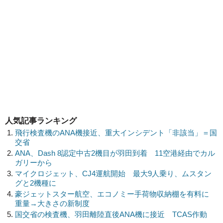
人気記事ランキング
飛行検査機のANA機接近、重大インシデント「非該当」＝国
交省
ANA、Dash 8認定中古2機目が羽田到着 11空港経由でカル
ガリーから
マイクロジェット、CJ4運航開始 最大9人乗り、ムスタン
グと2機種に
豪ジェットスター航空、エコノミー手荷物収納棚を有料に
重量→大きさの新制度
国交省の検査機、羽田離陸直後ANA機に接近 TCAS作動