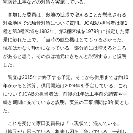
宅防音工事などの対策を実施している。
参加した委員は、敷地の拡張で増えることが懸念される
対象地区での騒音対策について質問。JCABの担当者は第1
種と第3種区域を1982年、第2種区域を1979年に指定した背
景に触れた上で、「当時の航空機はとてもうるさかった。
現在はかなり静かになっている。部分的には増えるところ
があると思う。その点は地元にきちんと説明する」と説明
した。
調査は2015年に終了する予定。そこから供用までは約10
年かかると試算、供用開始は2024年を予定している。これ
についてJCABの担当者は、前後の1年は工事前の調査や手
続き期間に充てていると説明。実質の工事期間は8年間とし
た。
これを受けて家田委員長は「（現状で）混んでいる。
（地元が）困っている。将来も困る。急いでいる。一刻も