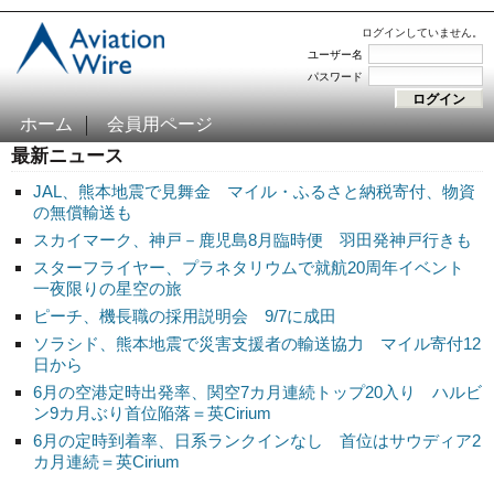
ログインしていません。
ユーザー名
パスワード
ホーム
会員用ページ
最新ニュース
JAL、熊本地震で見舞金 マイル・ふるさと納税寄付、物資
の無償輸送も
スカイマーク、神戸－鹿児島8月臨時便 羽田発神戸行きも
スターフライヤー、プラネタリウムで就航20周年イベント
一夜限りの星空の旅
ピーチ、機長職の採用説明会 9/7に成田
ソラシド、熊本地震で災害支援者の輸送協力 マイル寄付12
日から
6月の空港定時出発率、関空7カ月連続トップ20入り ハルビ
ン9カ月ぶり首位陥落＝英Cirium
6月の定時到着率、日系ランクインなし 首位はサウディア2
カ月連続＝英Cirium