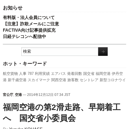
お知らせ
有料版・法人会員について
【注意】詐欺メールにご注意
FACTIVA向け記事提供拡充
日経テレコンへ配信中
ホット・キーワード
航空貨物
人事
787
利用実績
エアバス
発着回数
国交省
福岡空港
伊丹空
港
新千歳空港
スカイマーク
関西空港
旅客数
セントレア
新型コロナウイ
ルス
ANAホールディングス
A320
737NG
訪日客
ピーチ・アビエーショ
ン
実績
先週の注目記事
成田空港
日本航空
国交省航空局
羽田空港
キャ
官公庁
,
空港
— 2014年12月12日 07:34 JST
ンペーン
ボーイング
客室乗務員
新路線
スターフライヤー
777
LCC
福岡空港の第2滑走路、早期着工
A350 XWB
全日空
へ 国交省小委員会