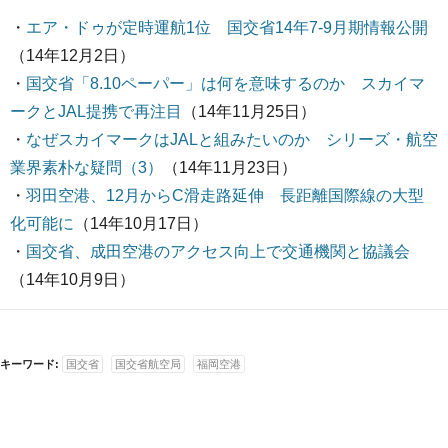
・
エア・ドゥが定時運航1位 国交省14年7-9月期情報公開
（14年12月2日）
・
国交省「8.10ペーパー」は何を意味するのか スカイマ
ークとJAL提携で再注目
（14年11月25日）
・
なぜスカイマークはJALと組みたいのか シリーズ・航空
業界素朴な疑問（3）
（14年11月23日）
・
羽田空港、12月からC滑走路延伸 長距離国際線の大型
化可能に
（14年10月17日）
・
国交省、成田空港のアクセス向上で交通機関と協議会
（14年10月9日）
キーワード:
国交省
国交省航空局
福岡空港