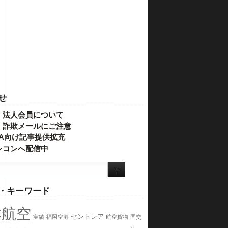
せ
・法人会員について
】詐欺メールにご注意
IVA向け記事提供拡充
レコンへ配信中
・キーワード
本航空
セントレア
実績
福岡空港
航空貨物
国交