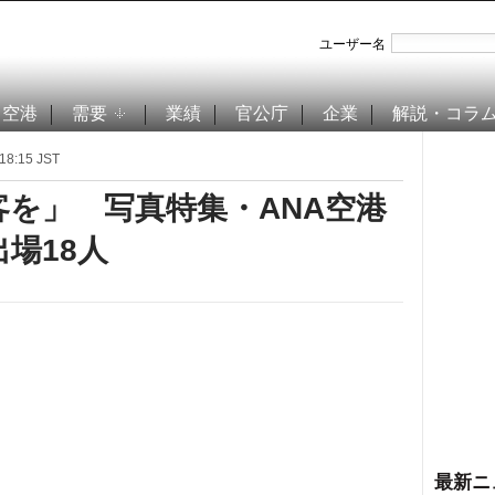
ユーザー名
空港
需要
業績
官公庁
企業
解説・コラ
8:15 JST
を」 写真特集・ANA空港
場18人
最新ニ