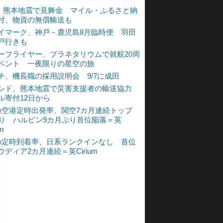
L、熊本地震で見舞金 マイル・ふるさと納
付、物資の無償輸送も
イマーク、神戸－鹿児島8月臨時便 羽田
戸行きも
ーフライヤー、プラネタリウムで就航20周
ベント 一夜限りの星空の旅
チ、機長職の採用説明会 9/7に成田
シド、熊本地震で災害支援者の輸送協力
ル寄付12日から
の空港定時出発率、関空7カ月連続トップ
入り ハルビン9カ月ぶり首位陥落＝英
um
の定時到着率、日系ランクインなし 首位
ウディア2カ月連続＝英Cirium