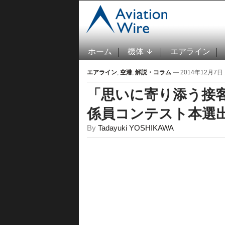
ホーム
機体
エアライン
エアライン
,
空港
,
解説・コラム
— 2014年12月7日 1
「思いに寄り添う接客
係員コンテスト本選出
By
Tadayuki YOSHIKAWA