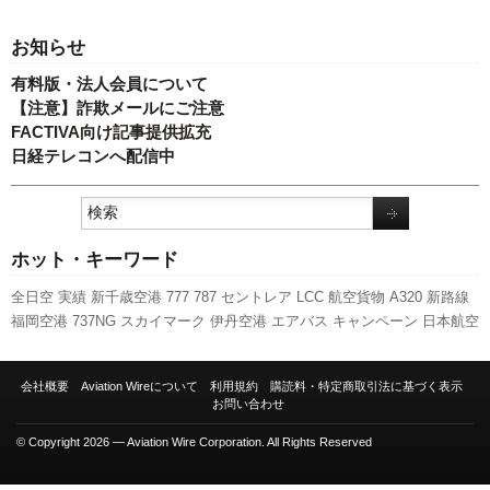
お知らせ
有料版・法人会員について
【注意】詐欺メールにご注意
FACTIVA向け記事提供拡充
日経テレコンへ配信中
ホット・キーワード
全日空
実績
新千歳空港
777
787
セントレア
LCC
航空貨物
A320
新路線
福岡空港
737NG
スカイマーク
伊丹空港
エアバス
キャンペーン
日本航空
スターフライヤー
成田空港
人事
客室乗務員
旅客数
国交省航空局
関西空
港
発着回数
国交省
羽田空港
先週の注目記事
ANAホールディングス
新型
会社概要
Aviation Wireについて
利用規約
購読料・特定商取引法に基づく表示
コロナウイルス
ボーイング
訪日客
A350 XWB
ピーチ・アビエーション
お問い合わせ
利用実績
© Copyright 2026 — Aviation Wire Corporation. All Rights Reserved