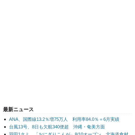
最新ニュース
ANA、国際線13.2％増75万人 利用率84.0％＝6月実績
台風13号、8日も欠航340便超 沖縄・奄美方面
羽田1タミ、「おにぎりこんが」8/10オープン 北海道食材