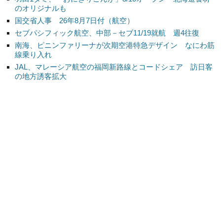
のオリジナルも
国交省人事 26年8月7日付（航空）
セブパシフィック航空、中部－セブ11/19就航 週4往復
南海、ピニンファリーナが次期空港特急デザイン なにわ筋
線乗り入れ
JAL、マレーシア航空の福岡新路線とコードシェア 訪日客
の地方誘客拡大