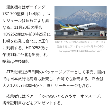
運航機材はボーイング
737-700型機（144席）。ス
ケジュールは日程により異
なる。11月20日の場合、
HD9252便は午前8時25分に
札幌を出発し台北には正午
同社初となる台北への国際チャーター便を
運航するエア・ドゥ＝14年4月 PHOTO:
に到着する。HD9253便は
Tadayuki YOSHIKAWA/Aviation Wire
午後1時に台北を出発、札
幌着は午後6時。
JTB北海道が5日間のパッケージツアーとして販売。国内
では日本旅行北海道も販売し、台湾でも販売する。料金は
大人1人6万9800円から、燃油サーチャージを含む。
搭乗者にはベア・ドゥのぬいぐるみやオニオンスープ、
搭乗証明書などをプレゼントする。