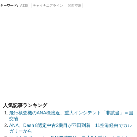
キーワード:
A330
チャイナエアライン
関西空港
人気記事ランキング
飛行検査機のANA機接近、重大インシデント「非該当」＝国
交省
ANA、Dash 8認定中古2機目が羽田到着 11空港経由でカル
ガリーから