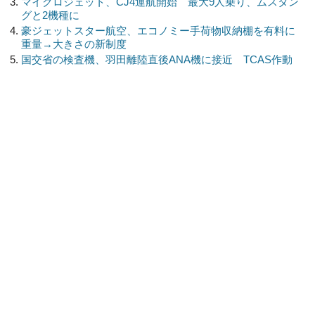
マイクロジェット、CJ4運航開始 最大9人乗り、ムスタン
グと2機種に
豪ジェットスター航空、エコノミー手荷物収納棚を有料に
重量→大きさの新制度
国交省の検査機、羽田離陸直後ANA機に接近 TCAS作動