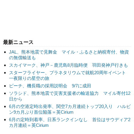
最新ニュース
JAL、熊本地震で見舞金 マイル・ふるさと納税寄付、物資
の無償輸送も
スカイマーク、神戸－鹿児島8月臨時便 羽田発神戸行きも
スターフライヤー、プラネタリウムで就航20周年イベント
一夜限りの星空の旅
ピーチ、機長職の採用説明会 9/7に成田
ソラシド、熊本地震で災害支援者の輸送協力 マイル寄付12
日から
6月の空港定時出発率、関空7カ月連続トップ20入り ハルビ
ン9カ月ぶり首位陥落＝英Cirium
6月の定時到着率、日系ランクインなし 首位はサウディア2
カ月連続＝英Cirium