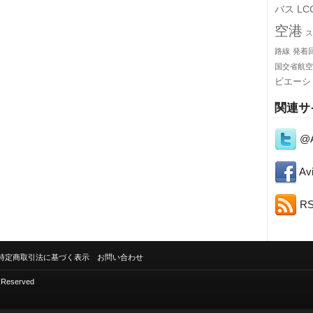
バス
LC
空港
ス
路線
発着
国交省航空
ビエーシ
関連サ
@A
Avi
R
特定商取引法に基づく表示
お問い合わせ
s Reserved