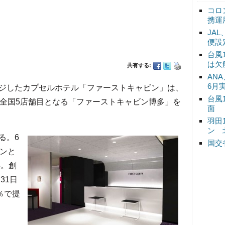
コロ
携運
JA
便設
台風
は欠
共有する:
ANA
6月
ジしたカプセルホテル「ファーストキャビン」は、
台風
、全国5店舗目となる「ファーストキャビン博多」を
面
羽田
ン 
る。6
国交
ーンと
供。創
31日
％で提