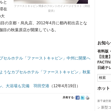
ルと
ファーストキャビン博多のフロントのイメージイラスト（同社
滞在
提供）
の大
舗目の京都・烏丸店、2012年4月に都内初出店とな
4店舗目の秋葉原店が開業している。
お知ら
有料版
【注意
プセルホテル「ファーストキャビン」中州に開業へ
FACT
日経テ
ようなカプセルホテル「ファーストキャビン」秋葉
テル、大浴場も完備 羽田空港
（12年4月19日）
ホット
共有する:
新千歳空港
新型
ン