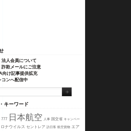
せ
・法人会員について
】詐欺メールにご注意
IVA向け記事提供拡充
レコンへ配信中
・キーワード
日本航空
777
国交省
人事
キャンペー
コロナウイルス
エア
セントレア
訪日客
航空貨物