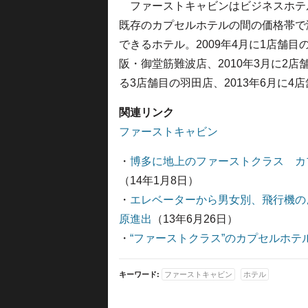
ファーストキャビンはビジネスホテ
既存のカプセルホテルの間の価格帯で
できるホテル。2009年4月に1店舗目
阪・御堂筋難波店、2010年3月に2店
る3店舗目の羽田店、2013年6月に
関連リンク
ファーストキャビン
・
博多に地上のファーストクラス カ
（14年1月8日）
・
エレベーターから男女別、飛行機の
原進出
（13年6月26日）
・
“ファーストクラス”のカプセルホ
キーワード:
ファーストキャビン
ホテル