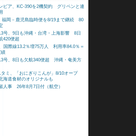
ンビア、KC-390を2機契約 グリペンと連
用
L、福岡－鹿児島臨時便を8/19まで継続 80
定
13号、9日も沖縄・台湾・上海影響 8日
航420便超
、国際線13.2％増75万人 利用率84.0％＝
実績
13号、8日も欠航340便超 沖縄・奄美方
1タミ、「おにぎりこんが」8/10オープ
北海道食材のオリジナルも
省人事 26年8月7日付（航空）