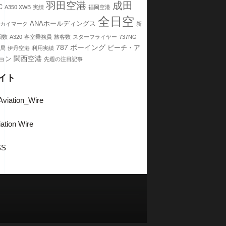
羽田空港
成田
C
A350 XWB
実績
福岡空港
全日空
ANAホールディングス
カイマーク
新
回数
A320
客室乗務員
旅客数
スターフライヤー
737NG
787
ボーイング
ピーチ・ア
局
伊丹空港
利用実績
関西空港
ョン
先週の注目記事
イト
viation_Wire
ation Wire
SS