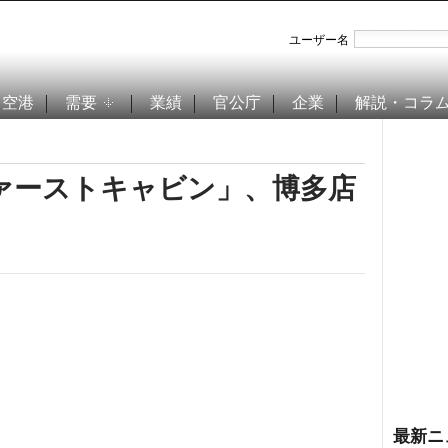
ユーザー名
空港
需要
業績
官公庁
企業
解説・コラ
ァーストキャビン」、博多店
最新ニ