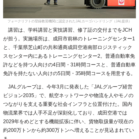
フォークリフトの登録教習機関に認定されたJALカーゴハンドリング（JAL提供）
講習は、学科講習と実技講習、修了証の交付までをJCH
が担う。実施場所は、成田市前林のトレーニングセンター1
と、千葉県芝山町の共和通商成田空港南部ロジスティック
スセンター内にあるトレーニングセンター2。普通自動車免
許などを持つ人向けの4日間・31時間コースと、普通自動車
免許を持たない人向けの5日間・35時間コースを用意する。
JALグループは、今年3月に発表した「JALグループ経営
ビジョン2035」で、航空ネットワークや物流を人やモノの
つながりを支える重要な社会インフラと位置付けた。国内
物流業界では人手不足が深刻化しており、成田空港では
2029年をめどとする機能拡張に伴い、貨物取扱量が現在の
約200万トンから約300万トンへ増えることが見込まれてい
る。