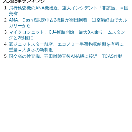
人気記事ランキング
飛行検査機のANA機接近、重大インシデント「非該当」＝国
交省
ANA、Dash 8認定中古2機目が羽田到着 11空港経由でカル
ガリーから
マイクロジェット、CJ4運航開始 最大9人乗り、ムスタン
グと2機種に
豪ジェットスター航空、エコノミー手荷物収納棚を有料に
重量→大きさの新制度
国交省の検査機、羽田離陸直後ANA機に接近 TCAS作動