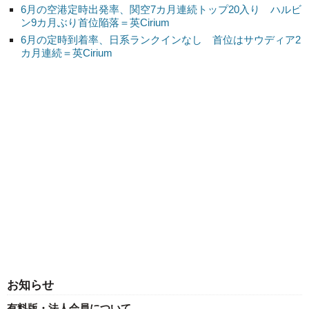
6月の空港定時出発率、関空7カ月連続トップ20入り ハルビ
ン9カ月ぶり首位陥落＝英Cirium
6月の定時到着率、日系ランクインなし 首位はサウディア2
カ月連続＝英Cirium
お知らせ
有料版・法人会員について