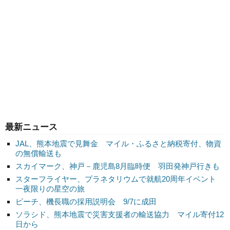
最新ニュース
JAL、熊本地震で見舞金 マイル・ふるさと納税寄付、物資
の無償輸送も
スカイマーク、神戸－鹿児島8月臨時便 羽田発神戸行きも
スターフライヤー、プラネタリウムで就航20周年イベント
一夜限りの星空の旅
ピーチ、機長職の採用説明会 9/7に成田
ソラシド、熊本地震で災害支援者の輸送協力 マイル寄付12
日から