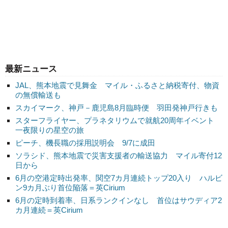
最新ニュース
JAL、熊本地震で見舞金 マイル・ふるさと納税寄付、物資
の無償輸送も
スカイマーク、神戸－鹿児島8月臨時便 羽田発神戸行きも
スターフライヤー、プラネタリウムで就航20周年イベント
一夜限りの星空の旅
ピーチ、機長職の採用説明会 9/7に成田
ソラシド、熊本地震で災害支援者の輸送協力 マイル寄付12
日から
6月の空港定時出発率、関空7カ月連続トップ20入り ハルビ
ン9カ月ぶり首位陥落＝英Cirium
6月の定時到着率、日系ランクインなし 首位はサウディア2
カ月連続＝英Cirium