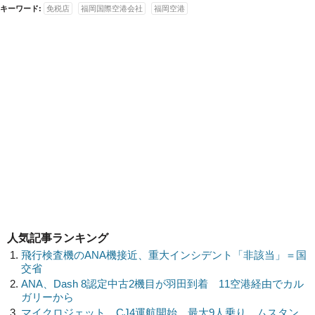
キーワード:
免税店
福岡国際空港会社
福岡空港
人気記事ランキング
飛行検査機のANA機接近、重大インシデント「非該当」＝国
交省
ANA、Dash 8認定中古2機目が羽田到着 11空港経由でカル
ガリーから
マイクロジェット、CJ4運航開始 最大9人乗り、ムスタン