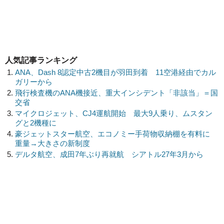
人気記事ランキング
ANA、Dash 8認定中古2機目が羽田到着 11空港経由でカル
ガリーから
飛行検査機のANA機接近、重大インシデント「非該当」＝国
交省
マイクロジェット、CJ4運航開始 最大9人乗り、ムスタン
グと2機種に
豪ジェットスター航空、エコノミー手荷物収納棚を有料に
重量→大きさの新制度
デルタ航空、成田7年ぶり再就航 シアトル27年3月から