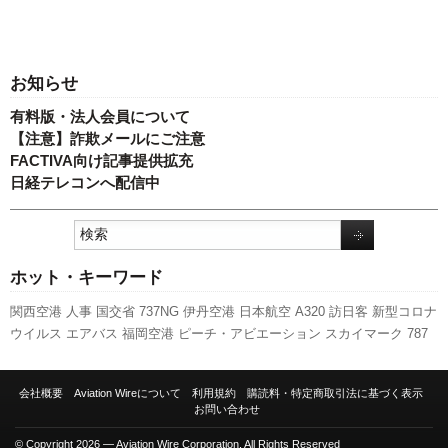
お知らせ
有料版・法人会員について
【注意】詐欺メールにご注意
FACTIVA向け記事提供拡充
日経テレコンへ配信中
ホット・キーワード
関西空港
人事
国交省
737NG
伊丹空港
日本航空
A320
訪日客
新型コロナ
ウイルス
エアバス
福岡空港
ピーチ・アビエーション
スカイマーク
787
成田空港
先週の注目記事
777
新路線
ANAホールディングス
実績
羽田空
港
全日空
キャンペーン
発着回数
旅客数
国交省航空局
客室乗務員
LCC
会社概要
Aviation Wireについて
利用規約
購読料・特定商取引法に基づく表示
セントレア
新千歳空港
航空貨物
利用実績
A350 XWB
ボーイング
スター
お問い合わせ
フライヤー
© Copyright 2026 — Aviation Wire Corporation. All Rights Reserved