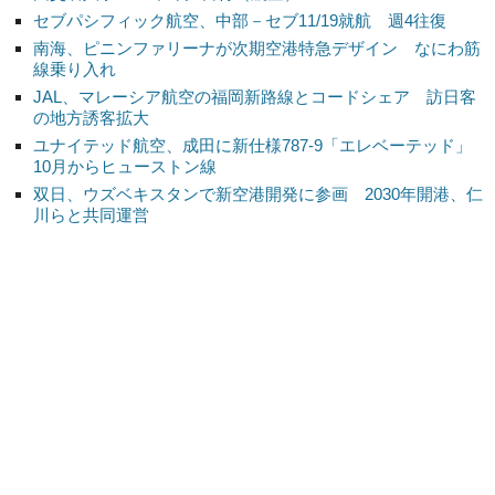
セブパシフィック航空、中部－セブ11/19就航 週4往復
南海、ピニンファリーナが次期空港特急デザイン なにわ筋
線乗り入れ
JAL、マレーシア航空の福岡新路線とコードシェア 訪日客
の地方誘客拡大
ユナイテッド航空、成田に新仕様787-9「エレベーテッド」
10月からヒューストン線
双日、ウズベキスタンで新空港開発に参画 2030年開港、仁
川らと共同運営