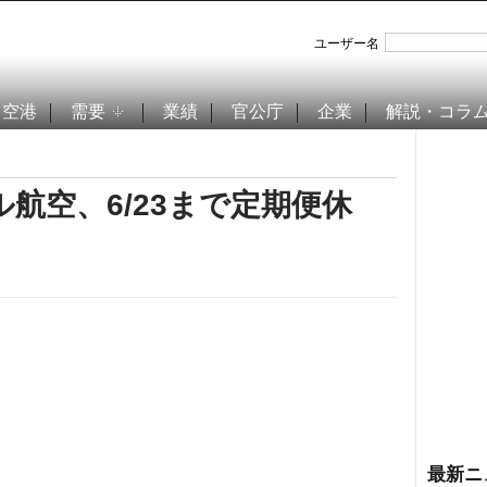
ユーザー名
空港
需要
業績
官公庁
企業
解説・コラ
航空、6/23まで定期便休
最新ニ