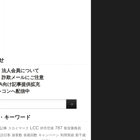
せ
・法人会員について
】詐欺メールにご注意
IVA向け記事提供拡充
レコンへ配信中
・キーワード
LCC
787
記事
スカイマーク
伊丹空港
客室乗務員
訪日客
旅客数
発着回数
キャンペーン
利用実績
新千歳