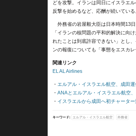
どを攻撃。イランは同日にイスラエル
反撃を始めるなど、応酬が続いている
外務省の岩屋毅大臣は日本時間13日
「イランの核問題の平和的解決に向け
れたことは到底許容できない」とし、
ンの報復についても「事態をエスカレ
関連リンク
EL AL Airlines
・
エルアル・イスラエル航空、成田運
・
ANAとエルアル・イスラエル航空、
・
イスラエルから成田へ初チャーター
キーワード:
エルアル・イスラエル航空
外務省