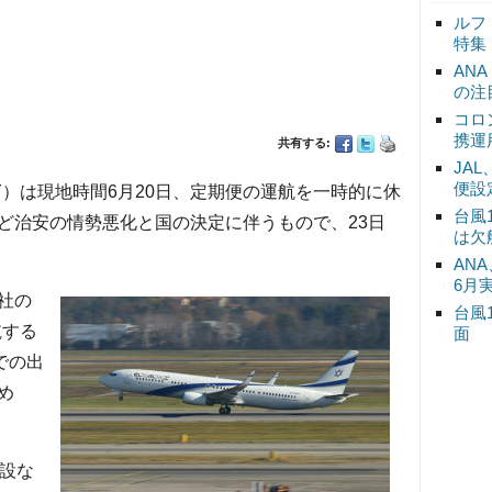
ルフ
特集
AN
の注
コロ
携運
共有する:
JA
便設
Y）は現地時間6月20日、定期便の運航を一時的に休
台風
ど治安の情勢悪化と国の決定に伴うもので、23日
は欠
ANA
6月
社の
台風
航する
面
での出
め
設な