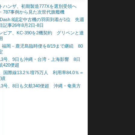
トハンザ、初期製造777Xを選別受領へ
・787事例から見た次世代旗艦機
A Dash 8認定中古機の羽田到着が1位 先週
目記事26年8月2日-8日
ンビア、KC-390を2機契約 グリペンと連
用
L、福岡－鹿児島臨時便を8/19まで継続 80
定
13号、9日も沖縄・台湾・上海影響 8日
航420便超
、国際線13.2％増75万人 利用率84.0％＝
実績
13号、8日も欠航340便超 沖縄・奄美方