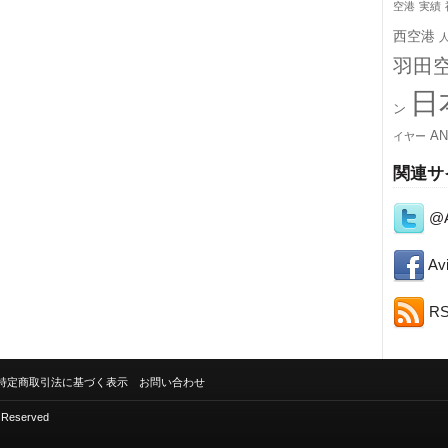
空港
実績
西空港
羽田
日
ン
A
イヤー
関連サ
@A
Avi
R
特定商取引法に基づく表示
お問い合わせ
s Reserved