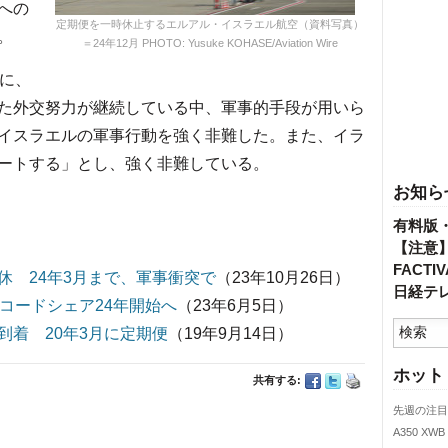
への
定期便を一時休止するエルアル・イスラエル航空（資料写真）
。
＝24年12月 PHOTO: Yusuke KOHASE/Aviation Wire
に、
た外交努力が継続している中、軍事的手段が用いら
イスラエルの軍事行動を強く非難した。また、イラ
ートする」とし、強く非難している。
お知ら
有料版
【注意
FACT
休 24年3月まで、軍事衝突で
（23年10月26日）
日経テ
コードシェア24年開始へ
（23年6月5日）
到着 20年3月に定期便
（19年9月14日）
ホット
共有する:
先週の注目
A350 XWB