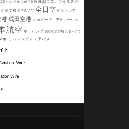
新型コロナウイルス
関
福岡空港
737NG
航空貨物
全日空
国交省
777
セントレア
人事
新路線
空港
成田空港
ピーチ・アビエーショ
A320
本航空
ボーイング
国交省航空局
スターフラ
エアバス
NAホールディングス
イト
viation_Wire
ation Wire
SS