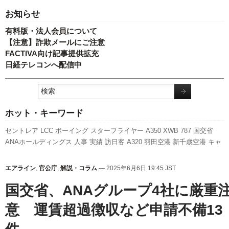
お知らせ
有料版・法人会員について
【注意】詐欺メールにご注意
FACTIVA向け記事提供拡充
日経テレコンへ配信中
ホット・キーワード
セントレア
LCC
ボーイング
スターフライヤー
A350 XWB
787
国交省
ANAホールディングス
人事
実績
訪日客
A320
羽田空港
新千歳空港
キャ
ンペーン
スカイマーク
客室乗務員
737NG
ピーチ・アビエーション
航空
貨物
777
エアバス
伊丹空港
新路線
発着回数
全日空
旅客数
新型コロナ
エアライン
,
官公庁
,
解説・コラム
— 2025年6月6日 19:45 JST
ウイルス
日本航空
先週の注目記事
国交省航空局
関西空港
利用実績
成田
国交省、ANAグループ4社に厳重
空港
福岡空港
意 運賃超過徴収など申請不備13