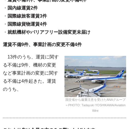
・
国内線運賃2件
・
国際線旅客運賃3件
・
国際線貨物運賃4件
・
就航機材やバリアフリー設備変更未届け
運賃不備9件、事業計画の変更不備4件
13件のうち、運賃に関す
る不備は9件、機材の変更
など事業計画の変更に関す
る不備は4件起きた。運賃
のうち、
国交省から厳重注意を受けたANAグループ
＝PHOTO: Tadayuki YOSHIKAWA/Aviation
Wire