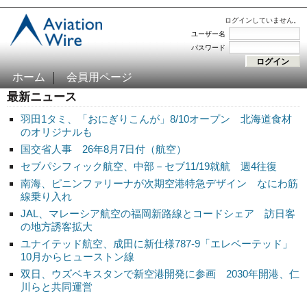
ログインしていません。
ユーザー名
パスワード
ホーム
会員用ページ
最新ニュース
羽田1タミ、「おにぎりこんが」8/10オープン 北海道食材
のオリジナルも
国交省人事 26年8月7日付（航空）
セブパシフィック航空、中部－セブ11/19就航 週4往復
南海、ピニンファリーナが次期空港特急デザイン なにわ筋
線乗り入れ
JAL、マレーシア航空の福岡新路線とコードシェア 訪日客
の地方誘客拡大
ユナイテッド航空、成田に新仕様787-9「エレベーテッド」
10月からヒューストン線
双日、ウズベキスタンで新空港開発に参画 2030年開港、仁
川らと共同運営