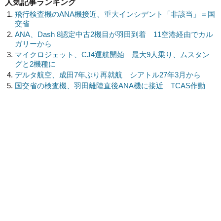
人気記事ランキング
飛行検査機のANA機接近、重大インシデント「非該当」＝国
交省
ANA、Dash 8認定中古2機目が羽田到着 11空港経由でカル
ガリーから
マイクロジェット、CJ4運航開始 最大9人乗り、ムスタン
グと2機種に
デルタ航空、成田7年ぶり再就航 シアトル27年3月から
国交省の検査機、羽田離陸直後ANA機に接近 TCAS作動