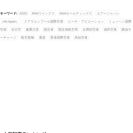
キーワード:
A320
ANAウイングス
ANAホールディングス
エアージャパン
（AirJapan）
クアラルンプール国際空港
ピーチ・アビエーション
ミュンヘン国際
空港
全日空
厳重注意
国交省
国交省航空局
女満別空港
成田空港
燃油サ
ーチャージ
航空貨物
運賃
香港国際空港
高知空港