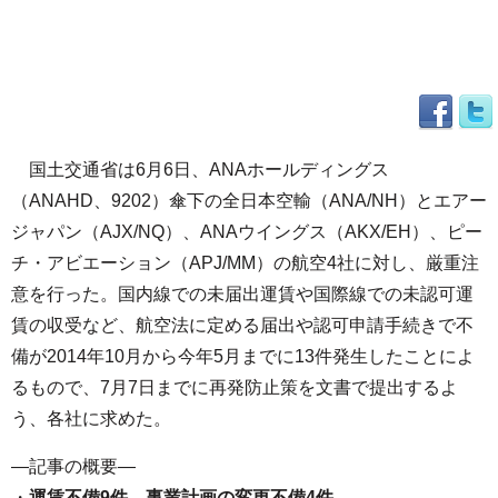
国土交通省は6月6日、ANAホールディングス
（ANAHD、9202）傘下の全日本空輸（ANA/NH）とエアー
ジャパン（AJX/NQ）、ANAウイングス（AKX/EH）、ピー
チ・アビエーション（APJ/MM）の航空4社に対し、厳重注
意を行った。国内線での未届出運賃や国際線での未認可運
賃の収受など、航空法に定める届出や認可申請手続きで不
備が2014年10月から今年5月までに13件発生したことによ
るもので、7月7日までに再発防止策を文書で提出するよ
う、各社に求めた。
—記事の概要—
・
運賃不備9件、事業計画の変更不備4件