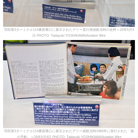
羽田第3ターミナル114番搭乗口に展示されたデリー直行便就航当時の史料＝25年5月4
日 PHOTO: Tadayuki YOSHIKAWA/Aviation Wire
羽田第3ターミナル114番搭乗口に展示されたデリー就航当時1965年に発行された「旅
の手帖」＝25年5月4日 PHOTO: Tadayuki YOSHIKAWA/Aviation Wire