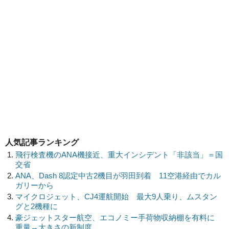
人気記事ランキング
飛行検査機のANA機接近、重大インシデント「非該当」＝国
交省
ANA、Dash 8認定中古2機目が羽田到着 11空港経由でカル
ガリーから
マイクロジェット、CJ4運航開始 最大9人乗り、ムスタン
グと2機種に
豪ジェットスター航空、エコノミー手荷物収納棚を有料に
重量→大きさの新制度