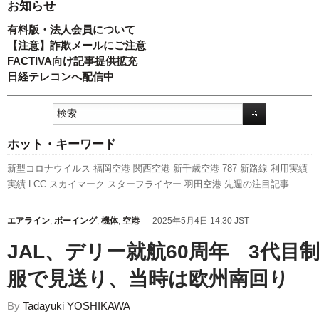
お知らせ
有料版・法人会員について
【注意】詐欺メールにご注意
FACTIVA向け記事提供拡充
日経テレコンへ配信中
ホット・キーワード
新型コロナウイルス
福岡空港
関西空港
新千歳空港
787
新路線
利用実績
実績
LCC
スカイマーク
スターフライヤー
羽田空港
先週の注目記事
A350 XWB
伊丹空港
訪日客
航空貨物
ピーチ・アビエーション
セントレ
ア
成田空港
国交省
ANAホールディングス
エアバス
日本航空
人事
国交
エアライン
,
ボーイング
,
機体
,
空港
— 2025年5月4日 14:30 JST
省航空局
旅客数
ボーイング
737NG
キャンペーン
A320
全日空
777
発着
JAL、デリー就航60周年 3代目
回数
客室乗務員
服で見送り、当時は欧州南回り
By
Tadayuki YOSHIKAWA