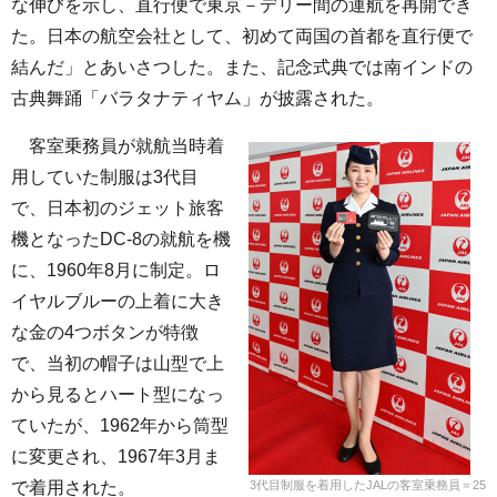
な伸びを示し、直行便で東京－デリー間の運航を再開でき
た。日本の航空会社として、初めて両国の首都を直行便で
結んだ」とあいさつした。また、記念式典では南インドの
古典舞踊「バラタナティヤム」が披露された。
客室乗務員が就航当時着
用していた制服は3代目
で、日本初のジェット旅客
機となったDC-8の就航を機
に、1960年8月に制定。ロ
イヤルブルーの上着に大き
な金の4つボタンが特徴
で、当初の帽子は山型で上
から見るとハート型になっ
ていたが、1962年から筒型
に変更され、1967年3月ま
で着用された。
3代目制服を着用したJALの客室乗務員＝25