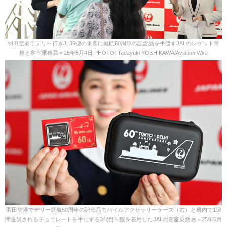
羽田空港でデリー行きJL39便の乗客に就航60周年の記念品を手渡すJALのレゲット常
務と客室乗務員＝25年5月4日 PHOTO: Tadayuki YOSHIKAWA/Aviation Wire
羽田空港でデリー就航60周年の記念品モバイルアクセサリーケース（右）と機内で1週
間提供されるチョコレートを手にする3代目制服を着用したJALの客室乗務員＝25年5月