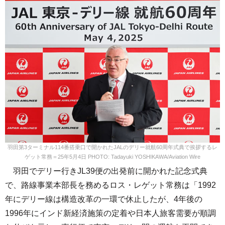
羽田第3ターミナル114番搭乗口で開かれたJALのデリー就航60周年式典で挨拶するレ
ゲット常務＝25年5月4日 PHOTO: Tadayuki YOSHIKAWA/Aviation Wire
羽田でデリー行きJL39便の出発前に開かれた記念式典
で、路線事業本部長を務めるロス・レゲット常務は「1992
年にデリー線は構造改革の一環で休止したが、4年後の
1996年にインド新経済施策の定着や日本人旅客需要が順調