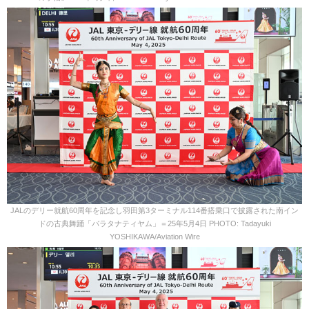
JALのデリー就航60周年を記念し羽田第3ターミナル114番搭乗口で披露された南イン
ドの古典舞踊「バラタナティヤム」＝25年5月4日 PHOTO: Tadayuki
YOSHIKAWA/Aviation Wire