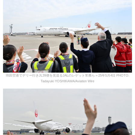
羽田空港でデリー行きJL39便を見送るJALのレゲット常務ら＝25年5月4日 PHOTO:
Tadayuki YOSHIKAWA/Aviation Wire