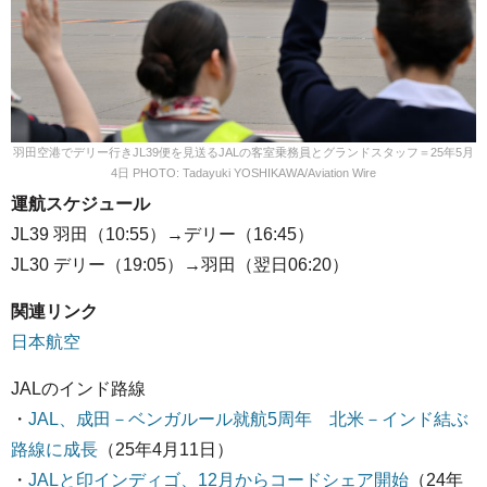
羽田空港でデリー行きJL39便を見送るJALの客室乗務員とグランドスタッフ＝25年5月
4日 PHOTO: Tadayuki YOSHIKAWA/Aviation Wire
運航スケジュール
JL39 羽田（10:55）→デリー（16:45）
JL30 デリー（19:05）→羽田（翌日06:20）
関連リンク
日本航空
JALのインド路線
・
JAL、成田－ベンガルール就航5周年 北米－インド結ぶ
路線に成長
（25年4月11日）
・
JALと印インディゴ、12月からコードシェア開始
（24年