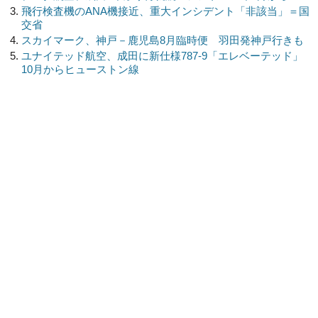
飛行検査機のANA機接近、重大インシデント「非該当」＝国
交省
スカイマーク、神戸－鹿児島8月臨時便 羽田発神戸行きも
ユナイテッド航空、成田に新仕様787-9「エレベーテッド」
10月からヒューストン線