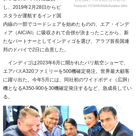
Tadayuki YOSHIKAWA/Aviation Wire
し、2019年2月28日からビ
スタラが運航するインド国
内線の一部でコードシェアを始めたものの、エア・インデ
ィア（AIC/AI）に吸収されて合併が決まったことから、新
たなパートナーとしてインディゴを選び、アラブ首長国連
邦のドバイで2日に合意した。
インディゴは2023年6月に開かれたパリ航空ショーで、
エアバスA320ファミリーを500機確定発注。世界最大顧客
に躍り出た。今年5月には、同社初のワイドボディ（広胴）
機となるA350-900を30機確定発注するなど、急成長してい
る。