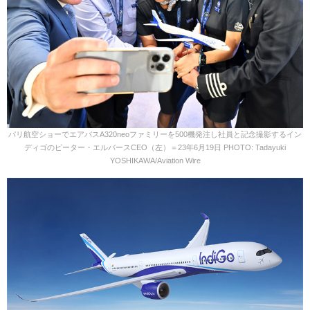
パリ航空ショーでエアバスA320neoファミリーを500機発注し社員と記念撮影するイン
ディゴのピーター・エルバースCEO（左）＝23年6月19日 PHOTO: Tadayuki
YOSHIKAWA/Aviation Wire