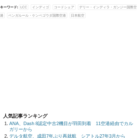
キーワード:
LCC
インディゴ
コードシェア
デリー・インディラ・ガンジー国際空
港
ベンガルール・ケンペゴウダ国際空港
日本航空
人気記事ランキング
ANA、Dash 8認定中古2機目が羽田到着 11空港経由でカル
ガリーから
デルタ航空、成田7年ぶり再就航 シアトル27年3月から