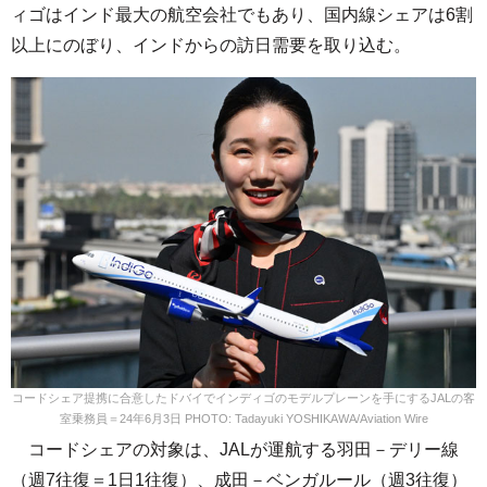
ィゴはインド最大の航空会社でもあり、国内線シェアは6割
以上にのぼり、インドからの訪日需要を取り込む。
コードシェア提携に合意したドバイでインディゴのモデルプレーンを手にするJALの客
室乗務員＝24年6月3日 PHOTO: Tadayuki YOSHIKAWA/Aviation Wire
コードシェアの対象は、JALが運航する羽田－デリー線
（週7往復＝1日1往復）、成田－ベンガルール（週3往復）