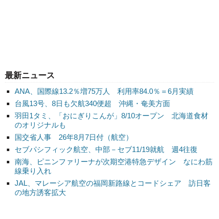
最新ニュース
ANA、国際線13.2％増75万人 利用率84.0％＝6月実績
台風13号、8日も欠航340便超 沖縄・奄美方面
羽田1タミ、「おにぎりこんが」8/10オープン 北海道食材
のオリジナルも
国交省人事 26年8月7日付（航空）
セブパシフィック航空、中部－セブ11/19就航 週4往復
南海、ピニンファリーナが次期空港特急デザイン なにわ筋
線乗り入れ
JAL、マレーシア航空の福岡新路線とコードシェア 訪日客
の地方誘客拡大