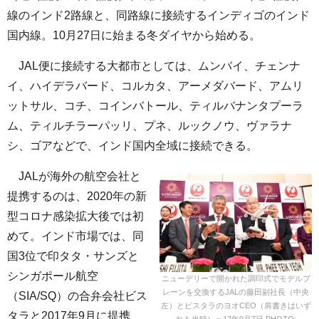
線のインド2路線と、同路線に接続するインディゴのインド
国内線。10月27日に始まる冬ダイヤから始める。
JAL便に接続する大都市としては、ムンバイ、チェンナ
イ、ハイデラバード、コルカタ、アーメダバード、アムリ
ットサル、コチ、コインバトール、ティルバナンタプーラ
ム、ティルチラーパッリ、プネ、ルックノウ、ヴァラナ
シ、ゴアなどで、インド国内全域に接続できる。
JALが海外の航空会社と
提携するのは、2020年の新
型コロナ感染拡大後では初
めて。インド市場では、同
国3位で印タタ・サンズと
シンガポール航空
ニューデリーで開かれた調印式でモデルプ
レーンを交換するJALの藤田副社長（中央
（SIA/SQ）の合弁会社ビス
左）とビスタラのヨオCEO（肩書きはいず
タラと2017年9月に提携
れも当時）＝17年9月7日 PHOTO: