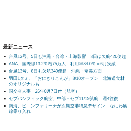
最新ニュース
台風13号、9日も沖縄・台湾・上海影響 8日は欠航420便超
ANA、国際線13.2％増75万人 利用率84.0％＝6月実績
台風13号、8日も欠航340便超 沖縄・奄美方面
羽田1タミ、「おにぎりこんが」8/10オープン 北海道食材
のオリジナルも
国交省人事 26年8月7日付（航空）
セブパシフィック航空、中部－セブ11/19就航 週4往復
南海、ピニンファリーナが次期空港特急デザイン なにわ筋
線乗り入れ