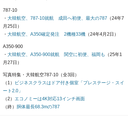
787-10
・
大韓航空、787-10就航 成田へ初便、最大の787
（24年7
月25日）
・
大韓航空、A350確定発注 2機種33機
（24年4月2日）
A350-900
・
大韓航空、A350-900就航 関空に初便、福岡も
（25年1
月27日）
写真特集・大韓航空787-10（全3回）
（1）
ビジネスクラスはドア付き個室「プレステージ・スイ
ート2.0」
（2）
エコノミーは4K対応13インチ画面
（終）
胴体最長68.3mの787