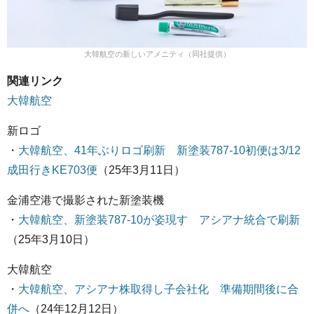
大韓航空の新しいアメニティ（同社提供）
関連リンク
大韓航空
新ロゴ
・
大韓航空、41年ぶりロゴ刷新 新塗装787-10初便は3/12
成田行きKE703便
（25年3月11日）
金浦空港で撮影された新塗装機
・
大韓航空、新塗装787-10が姿現す アシアナ統合で刷新
（25年3月10日）
大韓航空
・
大韓航空、アシアナ株取得し子会社化 準備期間後に合
併へ
（24年12月12日）