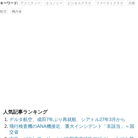
キーワード:
アメニティー
エコノミー
ビジネスクラス
ファーストクラス
大韓
航空
機内食
人気記事ランキング
デルタ航空、成田7年ぶり再就航 シアトル27年3月から
飛行検査機のANA機接近、重大インシデント「非該当」＝国
交省