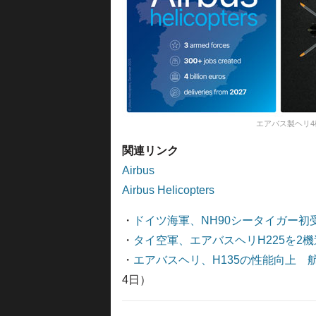
エアバス製ヘリ
関連リンク
Airbus
Airbus Helicopters
・
ドイツ海軍、NH90シータイガー初
・
タイ空軍、エアバスヘリH225を2
・
エアバスヘリ、H135の性能向上 
4日）