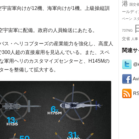
港
国交
空宇宙軍向けが12機、海軍向けが1機。上級操縦訓
ールディ
ペーン
ス
航空宇宙軍に配備。政府の人員輸送にあたる。
737NG
交省
人事
バス・ヘリコプターズの産業能力を強化し、高度人
関連サ
で300人超の直接雇用を見込んでいる。また、スペ
な軍用ヘリのカスタマイズセンターと、H145Mの
@A
ターを整備して拡大する。
Avi
R