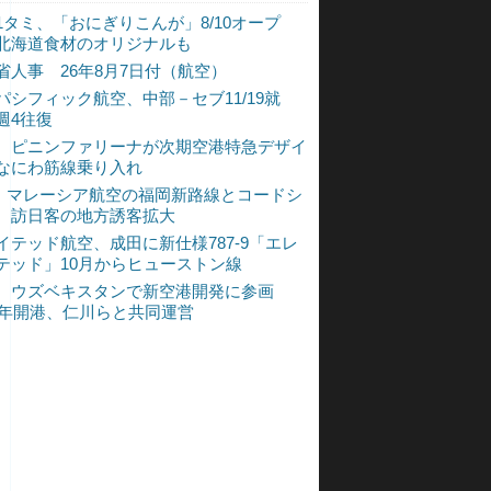
1タミ、「おにぎりこんが」8/10オープ
北海道食材のオリジナルも
省人事 26年8月7日付（航空）
パシフィック航空、中部－セブ11/19就
週4往復
、ピニンファリーナが次期空港特急デザイ
なにわ筋線乗り入れ
L、マレーシア航空の福岡新路線とコードシ
 訪日客の地方誘客拡大
イテッド航空、成田に新仕様787-9「エレ
テッド」10月からヒューストン線
、ウズベキスタンで新空港開発に参画
30年開港、仁川らと共同運営