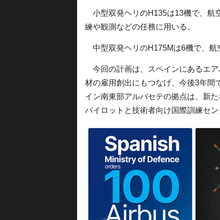
小型双発ヘリのH135は13機で、航
練や観測などの任務に用いる。
中型双発ヘリのH175Mは6機で、
今回の計画は、スペインにあるエア
材の雇用創出にもつなげ、今後3年間
イン南東部アルバセテの拠点は、新た
パイロットと技術者向け国際訓練セン