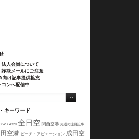
せ
・法人会員について
】詐欺メールにご注意
IVA向け記事提供拡充
レコンへ配信中
・キーワード
全日空
関西空港
 XWB
A320
先週の注目記事
羽田空港
成田空
ピーチ・アビエーション