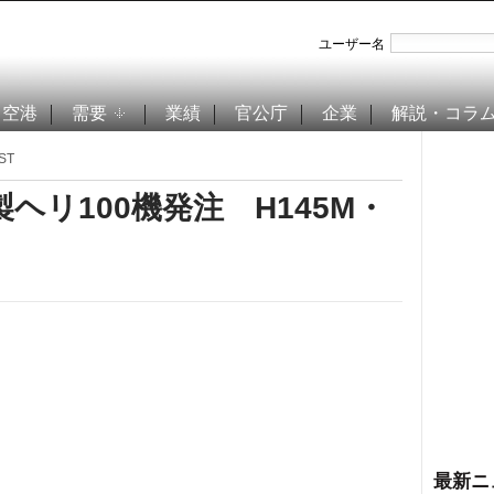
ユーザー名
空港
需要
業績
官公庁
企業
解説・コラ
ST
リ100機発注 H145M・
最新ニ