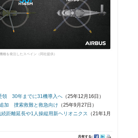
4機種を発注したスペイン（同社提供）
受領 30年までに31機導入へ
（25年12月16日）
機追加 捜索救難と救急向け
（25年9月27日）
航続距離延長や1人操縦用新ヘリオニクス
（21年1月
共有する: