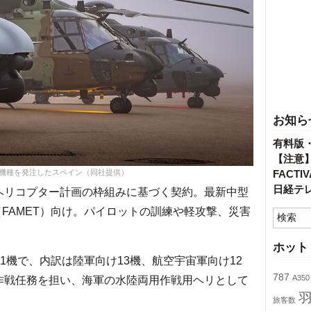
お知ら
有料版
【注意
4機種を発注したスペイン（同社提供）
FACT
日経テ
ヘリコプター計画の枠組みに基づく契約。最新中型
（FAMET）向け。パイロットの訓練や軽攻撃、災害
ホット
1機で、内訳は陸軍向け13機、航空宇宙軍向け12
787
A350
作戦任務を担い、海軍の水陸両用作戦用ヘリとして
旅客数