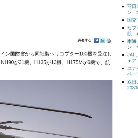
羽田
ン 
国交
セブ
航 
共有する:
南海
ン 
イン国防省から同社製ヘリコプター100機を受注し
JA
ェア
H90が31機、H135が13機、H175Mが6機で、航
ユナ
ベー
双日
20