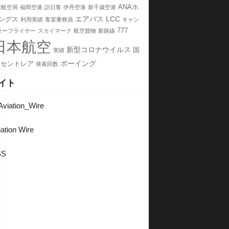
ANAホ
省航空局
福岡空港
訪日客
伊丹空港
新千歳空港
エアバス
LCC
ングス
利用実績
客室乗務員
キャン
777
ターフライヤー
スカイマーク
航空貨物
新路線
日本航空
新型コロナウイルス
国
実績
ボーイング
セントレア
発着回数
イト
viation_Wire
ation Wire
SS