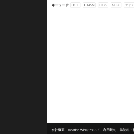
キーワード:
H135
H145M
H175
NH90
エア
会社概要
Aviation Wireについて
利用規約
購読料・