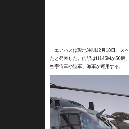
エアバスは現地時間12月18日、スペ
たと発表した。内訳はH145Mが50機、N
空宇宙軍や陸軍、海軍が運用する。