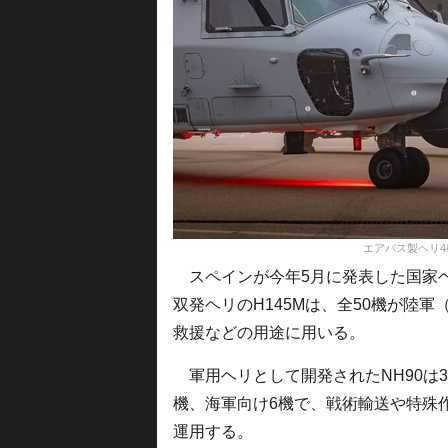
エアバス製ヘリ
スペインが今年5月に発表した国家
双発ヘリのH145Mは、全50機が陸軍
救援などの用途に用いる。
軍用ヘリとして開発されたNH90は3
機、海軍向け6機で、戦術輸送や特殊
運用する。