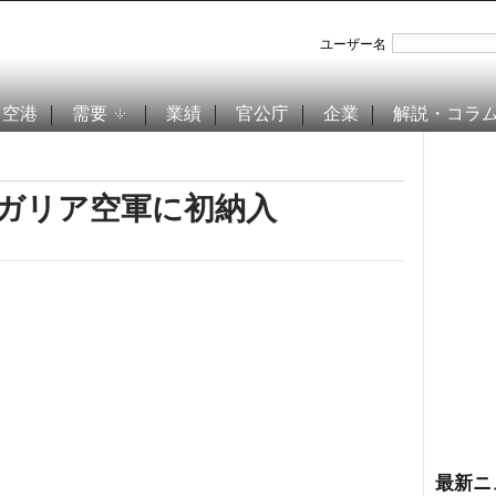
ユーザー名
空港
需要
業績
官公庁
企業
解説・コラ
、ブルガリア空軍に初納入
最新ニ