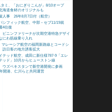
1タミ、「おにぎりこんが」8/10オープ
北海道食材のオリジナルも
省人事 26年8月7日付（航空）
パシフィック航空、中部－セブ11/19就
週4往復
、ピニンファリーナが次期空港特急デザイ
なにわ筋線乗り入れ
L、マレーシア航空の福岡新路線とコードシ
 訪日客の地方誘客拡大
イテッド航空、成田に新仕様787-9「エレ
テッド」10月からヒューストン線
、ウズベキスタンで新空港開発に参画
30年開港、仁川らと共同運営