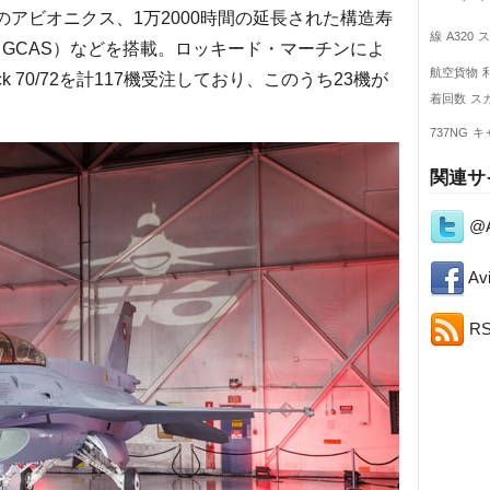
進のアビオニクス、1万2000時間の延長された構造寿
線
A320
ス
o GCAS）などを搭載。ロッキード・マーチンによ
航空貨物
ck 70/72を計117機受注しており、このうち23機が
着回数
ス
737NG
キ
関連サ
@A
Avi
R