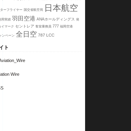
日本航空
ターフライヤー
国交省航空局
羽田空港
ANAホールディングス
利用実績
発
セントレア
777
カイマーク
客室乗務員
福岡空港
全日空
787
LCC
ャンペーン
イト
viation_Wire
ation Wire
SS