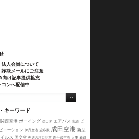
せ
・法人会員について
】詐欺メールにご注意
IVA向け記事提供拡充
レコンへ配信中
・キーワード
関西空港
ボーイング
エアバス
ピ
訪日客
実績
成田空港
新型
ビエーション
伊丹空港
旅客数
ウイルス
国交省
先週の注目記事
新千歳空港
人事
新路