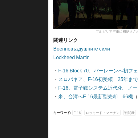
ブルガリア空軍に初納入されたF
関連リンク
Военновъздушните сили
Lockheed Martin
・
F-16 Block 70、バーレーンへ初フ
・
スロバキア、F-16初受領 25年までにB
・
F-16、電子戦システム近代化 ノー
・
米、台湾へF-16最新型売却 66機
（
キーワード:
F-16
ロッキード・マーチン
戦闘機