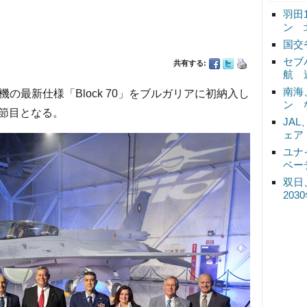
羽田
ン 
国交
セブ
共有する:
航 
南海
の最新仕様「Block 70」をブルガリアに初納入し
ン 
節目となる。
JA
ェア
ユナ
ベー
双日
20