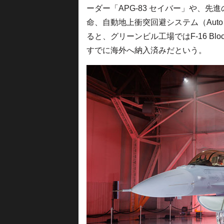
ーダー「APG-83 セイバー」や、先
命、自動地上衝突回避システム（Aut
ると、グリーンビル工場ではF-16 Blo
すでに海外へ納入済みだという。