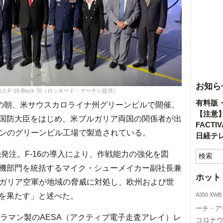
お知ら
-16 Block 70（ロッキード・マーチン提供）
有料版
の朝、米サウスカロライナ州グリーンビルで開催。
【注意
国防大臣をはじめ、米ブルガリア両国の関係者が出
FACT
チンのグリーンビル工場で製造されている。
日経テ
16機発注。F-16の導入により、作戦能力の強化を図
機部門を統括するマイク・シューメイカー副社長兼
ホット
ルガリア空軍が地域の脅威に対処し、欧州および世
を果たす」と述べた。
A350 XWB
ーチ・ア
プ・グラマン製のAESA（アクティブ電子走査アレイ）レ
コロナ