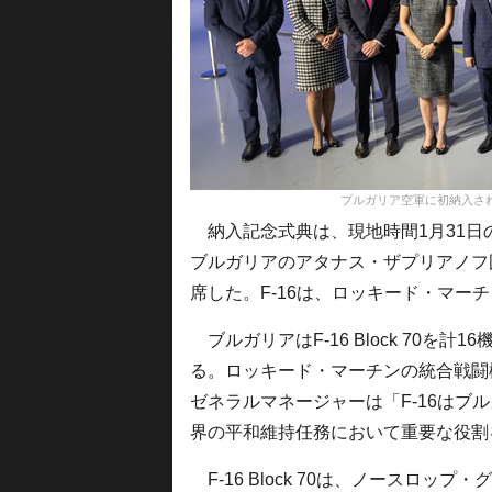
ブルガリア空軍に初納入されたF
納入記念式典は、現地時間1月31日
ブルガリアのアタナス・ザプリアノフ
席した。F-16は、ロッキード・マー
ブルガリアはF-16 Block 70を計
る。ロッキード・マーチンの統合戦闘
ゼネラルマネージャーは「F-16はブ
界の平和維持任務において重要な役割
F-16 Block 70は、ノースロッ