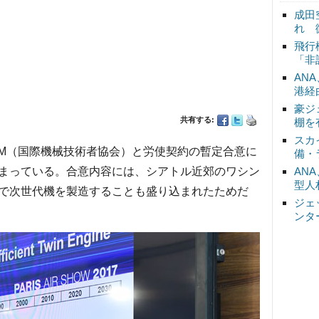
成田
れ 
飛行
「非
AN
港経
豪ジ
共有する:
棚を
スカ
M（国際機械技術者協会）と労使契約の暫定合意に
備・
まっている。合意内容には、シアトル近郊のワシン
AN
型人
で次世代機を製造することも盛り込まれたためだ
ジェ
ンタ