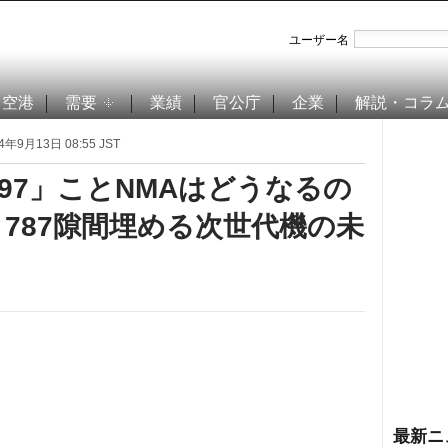
ユーザー名
空港
需要
業績
官公庁
企業
解説・コラ
4年9月13日 08:55 JST
97」ことNMAはどうなるの
と787隙間埋める次世代機の未
最新ニ