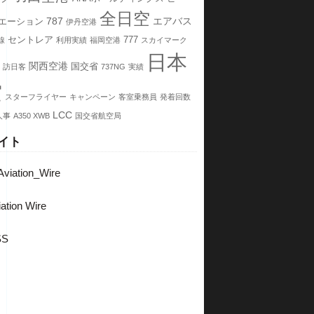
全日空
787
エアバス
エーション
伊丹空港
セントレア
777
線
利用実績
福岡空港
スカイマーク
日本
関西空港
国交省
訪日客
737NG
実績
空
スターフライヤー
キャンペーン
客室乗務員
発着回数
LCC
人事
A350 XWB
国交省航空局
イト
viation_Wire
ation Wire
SS