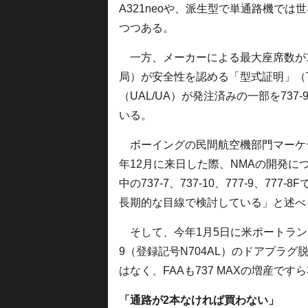
A321neoや、派生型で単通路機では
つつある。
一方、メーカーによる最大座席数が1クラ
局）が安全性を認める「型式証明」（
（UAL/UA）が発注済みの一部を737-
いる。
ボーイングの民間航空機部門マーケテ
年12月に来日した際、NMAの開発
中の737-7、737-10、777-9、
長期的な目線で検討している」と述べ
そして、今年1月5日に米ポートランドで
9（登録記号N704AL）のドアプラ
はなく、FAAも737 MAXの増産
「通路が2本なければ買わない」