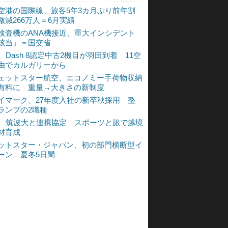
空港の国際線、旅客5年3カ月ぶり前年割
微減266万人＝6月実績
検査機のANA機接近、重大インシデント
該当」＝国交省
A、Dash 8認定中古2機目が羽田到着 11空
由でカルガリーから
ェットスター航空、エコノミー手荷物収納
有料に 重量→大きさの新制度
イマーク、27年度入社の新卒秋採用 整
ランプの2職種
A、筑波大と連携協定 スポーツと旅で越境
材育成
ットスター・ジャパン、初の部門横断型イ
ーン 夏冬5日間