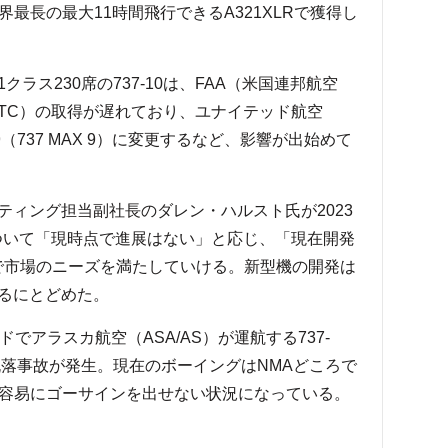
世界最長の最大11時間飛行できるA321XLRで獲得し
ス230席の737-10は、FAA（米国連邦航空
TC）の取得が遅れており、ユナイテッド航空
9（737 MAX 9）に変更するなど、影響が出始めて
ィング担当副社長のダレン・ハルスト氏が2023
について「現時点で進展はない」と応じ、「現在開発
777-8Fで市場のニーズを満たしていける。新型機の開発は
るにとどめた。
アラスカ航空（ASA/AS）が運航する737-
グ脱落事故が発生。現在のボーイングはNMAどころで
ですら容易にゴーサインを出せない状況になっている。