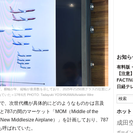
お知ら
有料版
【注意
FACT
日経テ
横軸が年、縦軸が座席数を示しており、2025年の250席クラスの位置にメ
年6月 PHOTO: Tadayuki YOSHIKAWA/Aviation Wire
で、次世代機が具体的にどのようなものかは言及
ホット
87の間のマーケット「MOM（Middle of the
 Middlesize Airplane）」を計画しており、787
成田
も呼ばれていた。
ボーイ