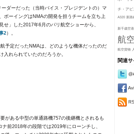
・リーダーだった（当時バイス・プレジデントの）マ
チ・アビ
、ボーイングはNMAの開発を担うチームを立ち上
A320
新路
せ」した2017年6月のパリ航空ショーから、
新千歳空港
事2
）。
航
就航予定だったNMAは、どのような機体だったのだ
航空貨物
け入れられていたのだろうか。
関連サ
@A
Avi
R
要がある中型の単通路機757の後継機とされるも
ロナ前2018年の段階では2019年にローンチし、