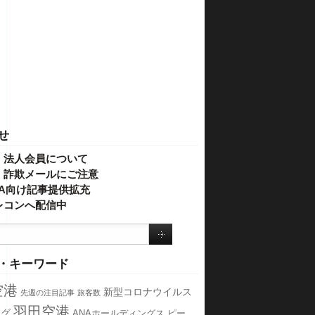
せ
・法人会員について
】詐欺メールにご注意
IVA向け記事提供拡充
レコンへ配信中
・キーワード
空港
新型コロナウイルス
先週の注目記事
旅客数
羽田空港
ング
ANAホールディングス
ピー