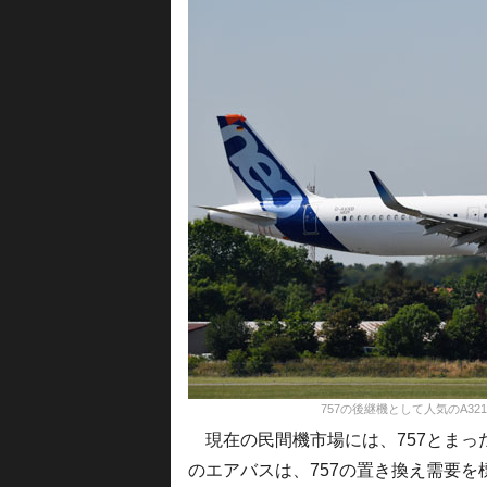
757の後継機として人気のA321neo＝P
現在の民間機市場には、757とまっ
のエアバスは、757の置き換え需要を標