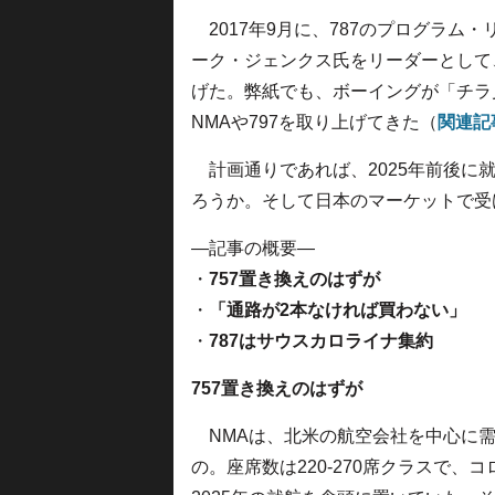
2017年9月に、787のプログラム
ーク・ジェンクス氏をリーダーとして
げた。弊紙でも、ボーイングが「チラ見
NMAや797を取り上げてきた（
関連記
計画通りであれば、2025年前後に
ろうか。そして日本のマーケットで受
—記事の概要—
・
757置き換えのはずが
・
「通路が2本なければ買わない」
・
787はサウスカロライナ集約
757置き換えのはずが
NMAは、北米の航空会社を中心に需
の。座席数は220-270席クラスで、コ