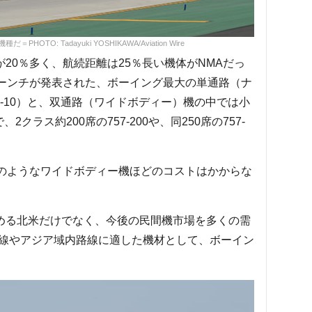
OTO: Tadayuki YOSHIKAWA/Aviation Wire
20％多く、航続距離は25％長い機体がNMAだっ
ローンチが発表された、ボーイング最大の単通路（ナ
737-10）と、双通路（ワイドボディー）機の中では小
2クラス約200席の757-200や、同250席の757-
87のようなワイドボディー機ほどのコストはかからな
める北米だけでなく、今後の民間機市場を多くの需
線やアジア域内路線に適した機材として、ボーイン