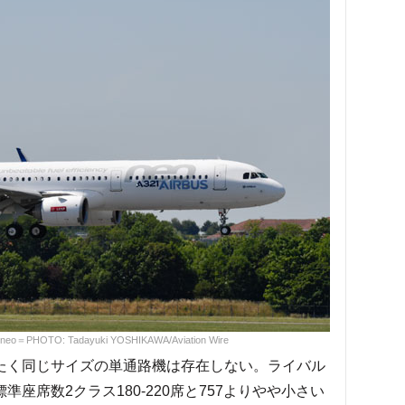
HOTO: Tadayuki YOSHIKAWA/Aviation Wire
たく同じサイズの単通路機は存在しない。ライバル
準座席数2クラス180-220席と757よりやや小さい