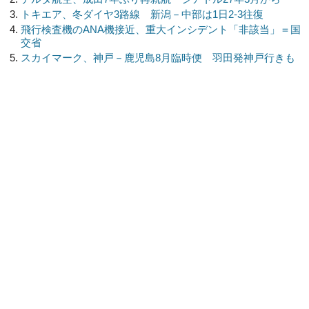
トキエア、冬ダイヤ3路線 新潟－中部は1日2-3往復
飛行検査機のANA機接近、重大インシデント「非該当」＝国
交省
スカイマーク、神戸－鹿児島8月臨時便 羽田発神戸行きも