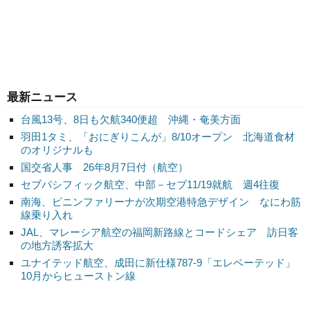
最新ニュース
台風13号、8日も欠航340便超 沖縄・奄美方面
羽田1タミ、「おにぎりこんが」8/10オープン 北海道食材
のオリジナルも
国交省人事 26年8月7日付（航空）
セブパシフィック航空、中部－セブ11/19就航 週4往復
南海、ピニンファリーナが次期空港特急デザイン なにわ筋
線乗り入れ
JAL、マレーシア航空の福岡新路線とコードシェア 訪日客
の地方誘客拡大
ユナイテッド航空、成田に新仕様787-9「エレベーテッド」
10月からヒューストン線