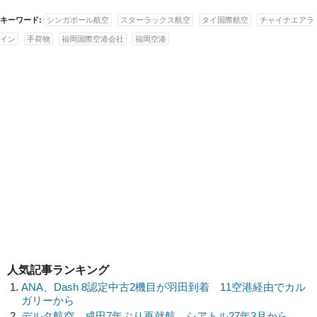
キーワード:
シンガポール航空
スターラックス航空
タイ国際航空
チャイナエアラ
イン
手荷物
福岡国際空港会社
福岡空港
人気記事ランキング
ANA、Dash 8認定中古2機目が羽田到着 11空港経由でカル
ガリーから
デルタ航空、成田7年ぶり再就航 シアトル27年3月から