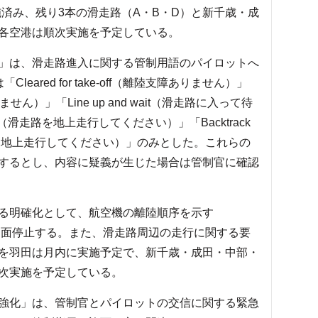
済み、残り3本の滑走路（A・B・D）と新千歳・成
各空港は順次実施を予定している。
」は、滑走路進入に関する管制用語のパイロットへ
ared for take-off（離陸支障ありません）」
ません）」「Line up and wait（滑走路に入って待
way（滑走路を地上走行してください）」「Backtrack
対に地上走行してください）」のみとした。これらの
するとし、内容に疑義が生じた場合は管制官に確認
る明確化として、航空機の離陸順序を示す
供を当面停止する。また、滑走路周辺の走行に関する要
を羽田は月内に実施予定で、新千歳・成田・中部・
次実施を予定している。
強化」は、管制官とパイロットの交信に関する緊急