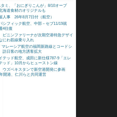
1タミ、「おにぎりこんが」8/10オープ
北海道食材のオリジナルも
省人事 26年8月7日付（航空）
パシフィック航空、中部－セブ11/19就
週4往復
、ピニンファリーナが次期空港特急デザイ
なにわ筋線乗り入れ
L、マレーシア航空の福岡新路線とコードシ
 訪日客の地方誘客拡大
イテッド航空、成田に新仕様787-9「エレ
テッド」10月からヒューストン線
、ウズベキスタンで新空港開発に参画
30年開港、仁川らと共同運営