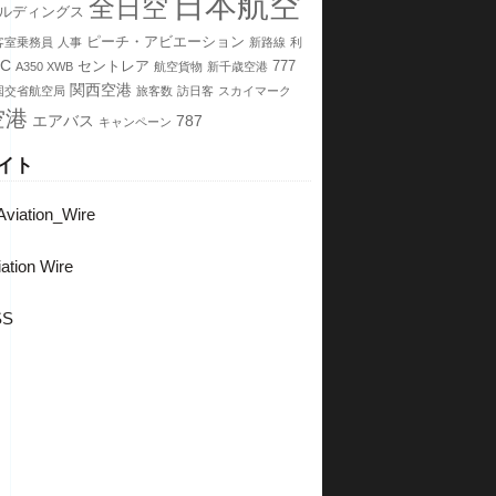
日本航空
全日空
ールディングス
ピーチ・アビエーション
客室乗務員
人事
新路線
利
CC
セントレア
777
A350 XWB
航空貨物
新千歳空港
関西空港
国交省航空局
旅客数
訪日客
スカイマーク
空港
エアバス
787
キャンペーン
イト
viation_Wire
ation Wire
SS