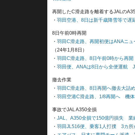
再開したC滑走路を離着するJALのA35
・
羽田空港、8日は新千歳降雪等で遅
8日午前0時再開
・
羽田C滑走路、再開初便はANAニュー
（24年1月8日）
・
羽田C滑走路、8日午前0時から再
・
羽田便、ANAは8日から全便運航 
撤去作業
・
羽田C滑走路、8日再開へ撤去大詰
・
羽田空港C滑走路、1/8再開へ 機
事故でJAL A350全損
・
JAL、A350全損で150億円損失 
・
羽田JL516便、乗客1人打撲 3カ
・
エアバス、日本に専門チーム派遣 