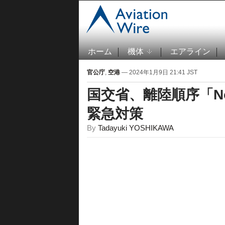
ホーム
機体
エアライン
官公庁
,
空港
— 2024年1月9日 21:41 JST
国交省、離陸順序「N
緊急対策
By
Tadayuki YOSHIKAWA