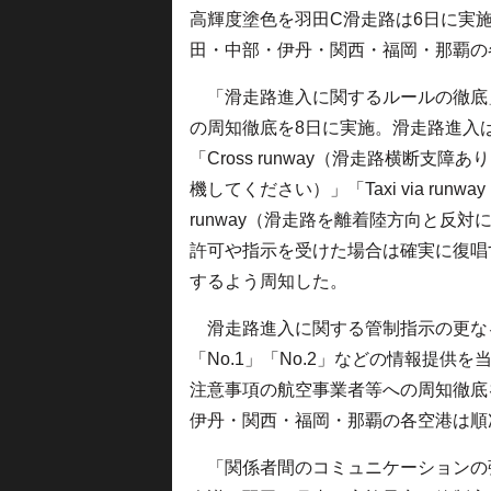
高輝度塗色を羽田C滑走路は6日に実施
田・中部・伊丹・関西・福岡・那覇の
「滑走路進入に関するルールの徹底
の周知徹底を8日に実施。滑走路進入は「Cle
「Cross runway（滑走路横断支障あり
機してください）」「Taxi via run
runway（滑走路を離着陸方向と反
許可や指示を受けた場合は確実に復唱
するよう周知した。
滑走路進入に関する管制指示の更な
「No.1」「No.2」などの情報提
注意事項の航空事業者等への周知徹底
伊丹・関西・福岡・那覇の各空港は順
「関係者間のコミュニケーションの