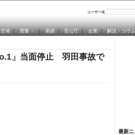
ユーザー名
空港
需要
業績
官公庁
企業
解説・コラ
o.1」当面停止 羽田事故で
最新ニ