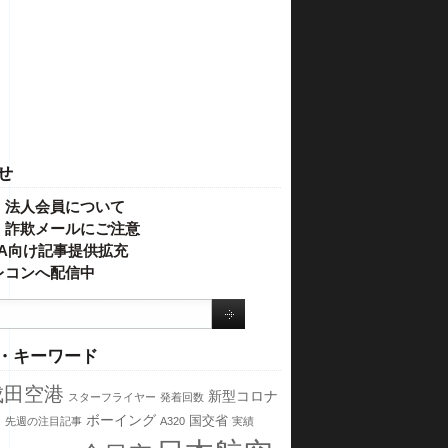
せ
・法人会員について
】詐欺メールにご注意
IVA向け記事提供拡充
レコンへ配信中
・キーワード
成田空港
新型コロナ
スターフライヤー
発着回数
ス
ボーイング
国交省
先週の注目記事
A320
実績