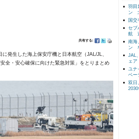
羽田
ン 
国交
セブ
航 
共有する:
南海
ン 
に発生した海上保安庁機と日本航空（JAL/JL、
JA
ェア
空の安全・安心確保に向けた緊急対策」をとりまとめ
ユナ
ベー
双日
20