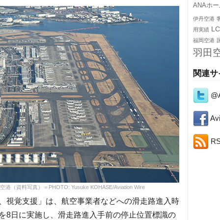
ANAホ
伊丹空港
L
用実績
福岡空港
羽田
関連サ
@A
Avi
R
写真）＝PHOTO: Yusuke KOHASE/Aviation Wire
、視覚支援」は、航空事業者などへの滑走路進入時
を8日に実施し、滑走路進入手前の停止位置標識の