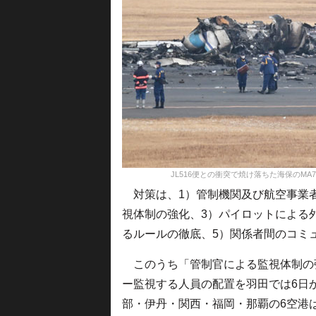
JL516便との衝突で焼け落ちた海保のMA722＝24年
対策は、1）管制機関及び航空事業者
視体制の強化、3）パイロットによる
るルールの徹底、5）関係者間のコミ
このうち「管制官による監視体制の
ー監視する人員の配置を羽田では6日
部・伊丹・関西・福岡・那覇の6空港