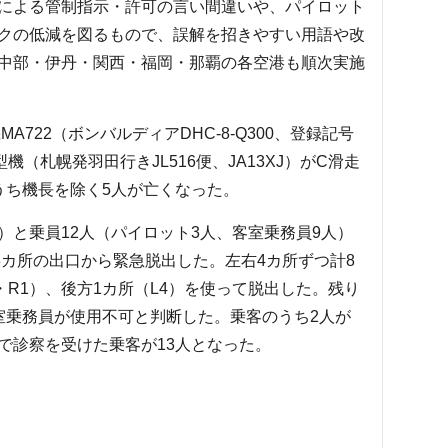
による管制指示・許可の言い間違いや、パイロット
クの低減を図るもので、誤解を招きやすい用語や改
中部・伊丹・関西・福岡・那覇の各空港も順次実施
722（ボンバルディアDHC-8-Q300、登録記号
00型機（札幌発羽田行きJL516便、JA13XJ）がC滑走
うち機長を除く5人が亡くなった。
む）と乗員12人（パイロット3人、客室乗務員9人）
3カ所の出口から緊急脱出した。左右4カ所ずつ計8
・R1）、後方1カ所（L4）を使って脱出した。残り
室乗務員が使用不可と判断した。乗客のうち2人が
で診察を受けた乗客が13人となった。