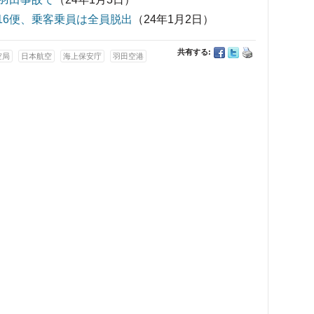
L516便、乗客乗員は全員脱出
（24年1月2日）
共有する:
空局
日本航空
海上保安庁
羽田空港