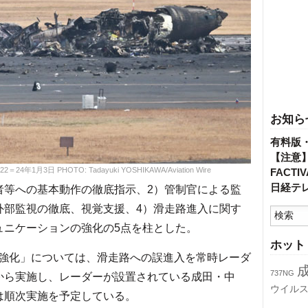
お知ら
有料版
【注意
1月3日 PHOTO: Tadayuki YOSHIKAWA/Aviation Wire
FACT
日経テ
等への基本動作の徹底指示、2）管制官による監
外部監視の徹底、視覚支援、4）滑走路進入に関す
ュニケーションの強化の5点を柱とした。
ホット
強化」については、滑走路への誤進入を常時レーダ
737NG
から実施し、レーダーが設置されている成田・中
ウイル
は順次実施を予定している。