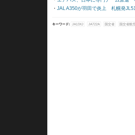
・
JAL A350が羽田で炎上 札幌発J
キーワード:
JA13XJ
JA722A
国交省
国交省航