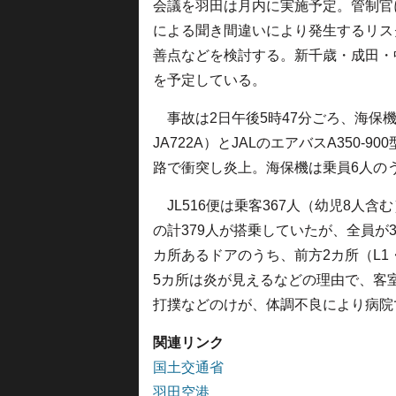
会議を羽田は月内に実施予定。管制官
による聞き間違いにより発生するリス
善点などを検討する。新千歳・成田・
を予定している。
事故は2日午後5時47分ごろ、海保機MA
JA722A）とJALのエアバスA350-9
路で衝突し炎上。海保機は乗員6人の
JL516便は乗客367人（幼児8人含
の計379人が搭乗していたが、全員が
カ所あるドアのうち、前方2カ所（L1
5カ所は炎が見えるなどの理由で、客
打撲などのけが、体調不良により病院
関連リンク
国土交通省
羽田空港