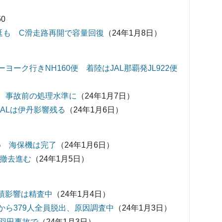
0
延も C滑走路再開で容量回復
（24年1月8日）
ヨーク行きNH160便 着陸はJAL那覇発JL922便
開 事故前の処理水準に
（24年1月7日）
JALは伊丹影響残る
（24年1月6日）
め 海保機は完了
（24年1月6日）
体撤去進む
（24年1月5日）
業績影響は精査中
（24年1月4日）
所から379人全員脱出、原因調査中
（24年1月3日）
羽田事故で
（24年1月3日）