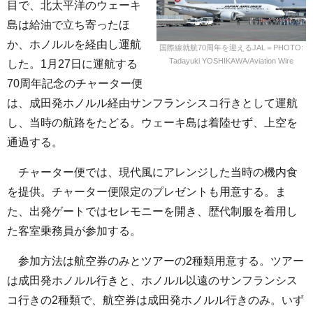
目で、北太平洋のウェーキ
島は給油で立ち寄ったほ
か、ホノルルを経由し運航
国際線就航70周年を迎えるJAL＝PHOTO:
Tadayuki YOSHIKAWA/Aviation Wire
した。1月27日に運航する
70周年記念のチャーター便
は、成田発ホノルル経由サンフランシスコ行きとして運航
し、当時の航路をたどる。ウェーキ島は着陸せず、上空を
通過する。
チャーター便では、現代風にアレンジした当時の機内食
を提供。チャーター便限定のプレゼントも用意する。ま
た、出発ゲートではセレモニーを開き、歴代制服を着用し
た客室乗務員が参加する。
参加方法は航空券のみとツアーの2種類用意する。ツアー
は成田発ホノルル行きと、ホノルル以遠のサンフランシス
コ行きの2種類で、航空券は成田発ホノルル行きのみ。いず