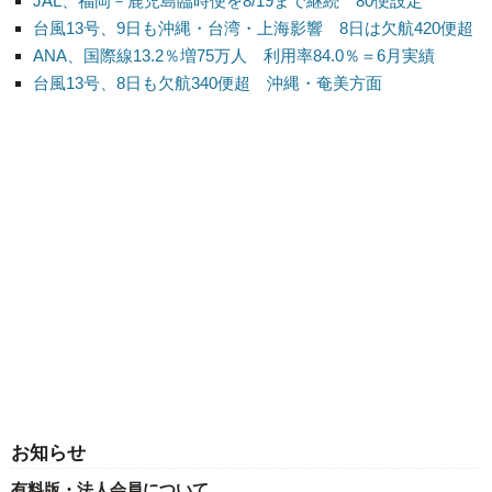
JAL、福岡－鹿児島臨時便を8/19まで継続 80便設定
台風13号、9日も沖縄・台湾・上海影響 8日は欠航420便超
ANA、国際線13.2％増75万人 利用率84.0％＝6月実績
台風13号、8日も欠航340便超 沖縄・奄美方面
お知らせ
有料版・法人会員について