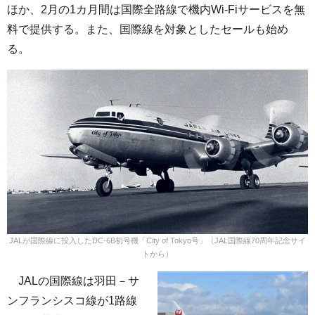
ほか、2月の1カ月間は国際全路線で機内Wi-Fiサービスを無
料で提供する。また、国際線を対象としたセールも始め
る。
JALが国際線に投入したDC-6B初号機「City of Tokyo号」（JAL国際線70周年記念サイ
トから）
JALの国際線は羽田－サ
ンフランシスコ線が1路線