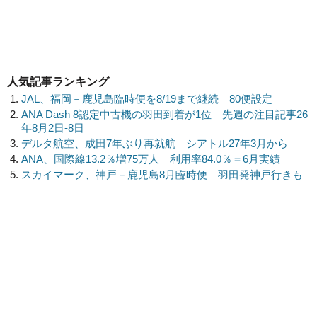
人気記事ランキング
JAL、福岡－鹿児島臨時便を8/19まで継続 80便設定
ANA Dash 8認定中古機の羽田到着が1位 先週の注目記事26
年8月2日-8日
デルタ航空、成田7年ぶり再就航 シアトル27年3月から
ANA、国際線13.2％増75万人 利用率84.0％＝6月実績
スカイマーク、神戸－鹿児島8月臨時便 羽田発神戸行きも