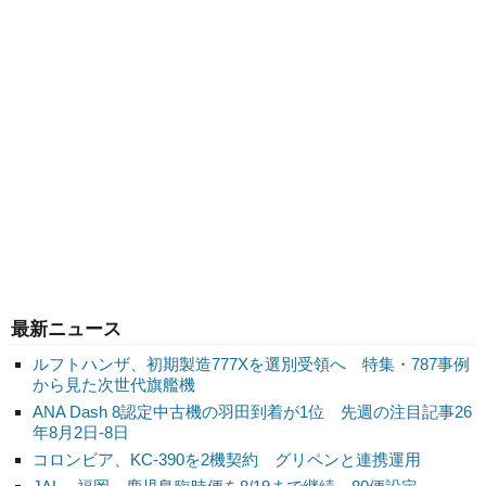
最新ニュース
ルフトハンザ、初期製造777Xを選別受領へ 特集・787事例
から見た次世代旗艦機
ANA Dash 8認定中古機の羽田到着が1位 先週の注目記事26
年8月2日-8日
コロンビア、KC-390を2機契約 グリペンと連携運用