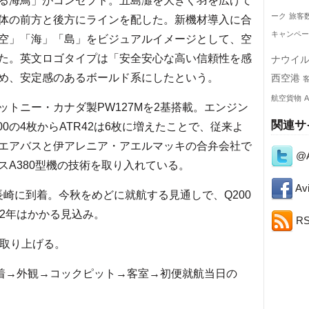
る海鳥」がコンセプト。五島灘を大きく羽を広げて
ーク
旅客
体の前方と後方にラインを配した。新機材導入に合
キャンペー
空」「海」「島」をビジュアルイメージとして、空
た。英文ロゴタイプは「安全安心な高い信頼性を感
ナウイ
め、安定感のあるボールド系にしたという。
西空港
航空貨物
A
トニー・カナダ製PW127Mを2基搭載。エンジン
関連サ
0の4枚からATR42は6枚に増えたことで、従来よ
はエアバスと伊アレニア・アエルマッキの合弁会社で
@A
A380型機の技術を取り入れている。
Avi
も長崎に到着。今秋をめどに就航する見通しで、Q200
も2年はかかる見込み。
R
を取り上げる。
到着→外観→コックピット→客室→初便就航当日の