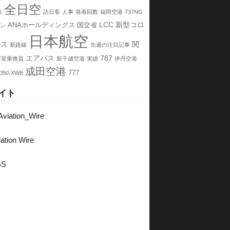
全日空
数
訪日客
人事
発着回数
福岡空港
737NG
LCC
新型コロ
ANAホールディングス
国交省
ン
日本航空
ルス
関
新路線
先週の注目記事
エアバス
787
客室乗務員
新千歳空港
実績
伊丹空港
成田空港
777
350 XWB
イト
viation_Wire
ation Wire
SS