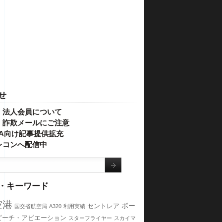
せ
・法人会員について
】詐欺メールにご注意
IVA向け記事提供拡充
レコンへ配信中
・キーワード
空港
ボー
セントレア
国交省航空局
A320
利用実績
ピーチ・アビエーション
スターフライヤー
スカイマ