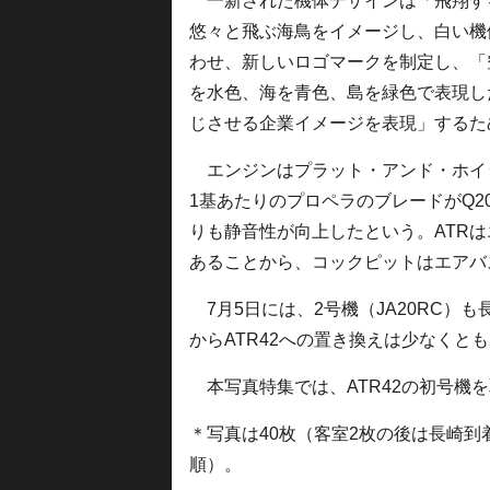
一新された機体デザインは「飛翔す
悠々と飛ぶ海鳥をイメージし、白い機
わせ、新しいロゴマークを制定し、「
を水色、海を青色、島を緑色で表現し
じさせる企業イメージを表現」するた
エンジンはプラット・アンド・ホイッ
1基あたりのプロペラのブレードがQ20
りも静音性が向上したという。ATR
あることから、コックピットはエアバス
7月5日には、2号機（JA20RC）
からATR42への置き換えは少なくと
本写真特集では、ATR42の初号機
＊写真は40枚（客室2枚の後は長崎
順）。