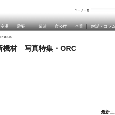
ユーザー名
空港
需要
業績
官公庁
企業
解説・コラ
5:00 JST
機材 写真特集・ORC
最新ニ