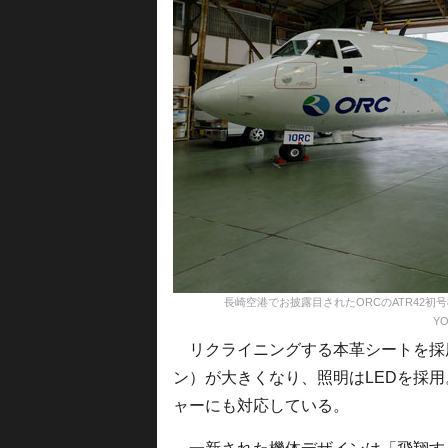
長崎空港でお披露目されたORCのATR42初号機（手
YO
リクライニングする本革シートを採
ン）が大きくなり、照明はLEDを採
ャーにも対応している。