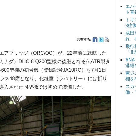
エバ
ド直
トキ
3往
成田
れ 
共有する:
飛行
「非
ブリッジ（ORC/OC）が、22年前に就航した
AN
ダ）DHC-8-Q200型機の後継となる仏ATR製タ
港経
600型機の初号機（登録記号JA10RC）を7月1日
豪ジ
クラス48席となり、化粧室（ラバトリー）には折り
棚を
スカ
導入された同型機では初めて装備した。
備・