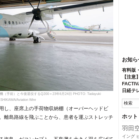
お知ら
有料版
【注意
FACT
日経テ
前）と今後退役するQ200＝23年6月24日 PHOTO: Tadayuki
SHIKAWA/Aviation Wire
用し、座席上の手荷物収納棚（オーバーヘッドビ
ホット
用。離島路線を飛ぶことから、患者を運ぶストレッチ
羽田
イング