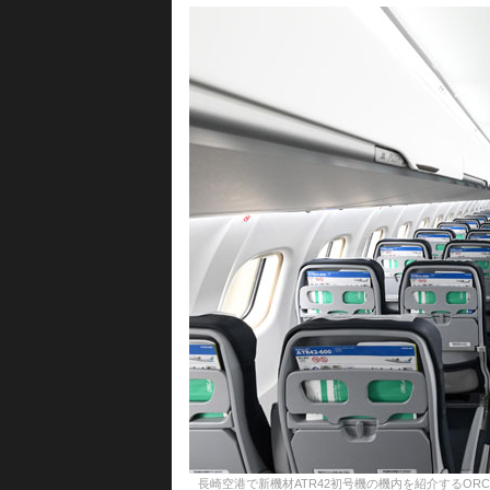
長崎空港で新機材ATR42初号機の機内を紹介するORCの客室乗務員＝