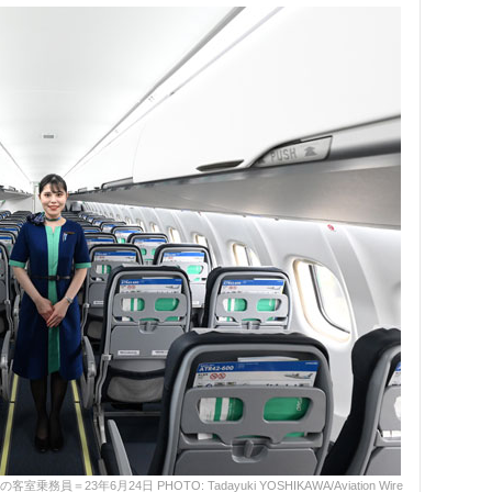
23年6月24日 PHOTO: Tadayuki YOSHIKAWA/Aviation Wire