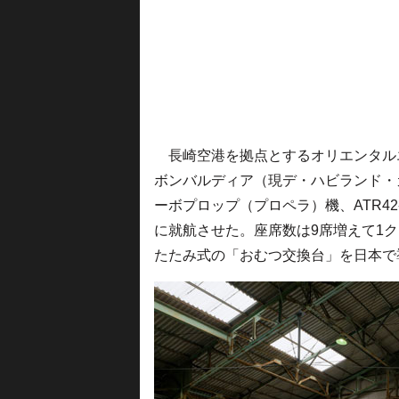
長崎空港を拠点とするオリエンタルエア
ボンバルディア（現デ・ハビランド・カナ
ーボプロップ（プロペラ）機、ATR42-
に就航させた。座席数は9席増えて1
たたみ式の「おむつ交換台」を日本で