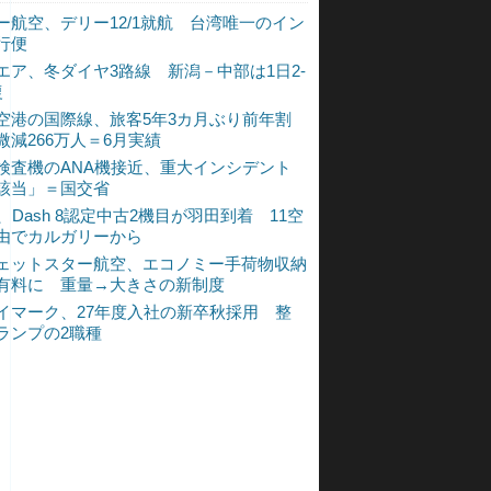
ー航空、デリー12/1就航 台湾唯一のイン
行便
エア、冬ダイヤ3路線 新潟－中部は1日2-
復
空港の国際線、旅客5年3カ月ぶり前年割
微減266万人＝6月実績
検査機のANA機接近、重大インシデント
該当」＝国交省
A、Dash 8認定中古2機目が羽田到着 11空
由でカルガリーから
ェットスター航空、エコノミー手荷物収納
有料に 重量→大きさの新制度
イマーク、27年度入社の新卒秋採用 整
ランプの2職種