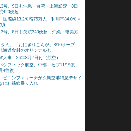
13号、9日も沖縄・台湾・上海影響 8日
航420便超
、国際線13.2％増75万人 利用率84.0％＝
実績
13号、8日も欠航340便超 沖縄・奄美方
1タミ、「おにぎりこんが」8/10オープ
北海道食材のオリジナルも
省人事 26年8月7日付（航空）
パシフィック航空、中部－セブ11/19就
週4往復
、ピニンファリーナが次期空港特急デザイ
なにわ筋線乗り入れ