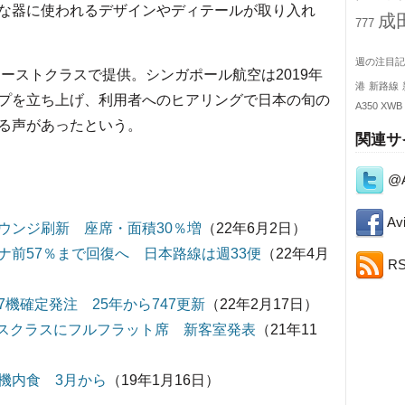
な器に使われるデザインやディテールが取り入れ
成
777
週の注目記
ーストクラスで提供。シンガポール航空は2019年
港
新路線
プを立ち上げ、利用者へのヒアリングで日本の旬の
A350 XWB
る声があったという。
関連サ
@A
Avi
ウンジ刷新 座席・面積30％増
（22年6月2日）
前57％まで回復へ 日本路線は週33便
（22年4月
R
7機確定発注 25年から747更新
（22年2月17日）
ネスクラスにフルフラット席 新客室発表
（21年11
機内食 3月から
（19年1月16日）