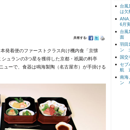
台風
は欠
ANA
6月
台風
面
共有する:
羽田
ン 
、日本発着便のファーストクラス向け機内食「京懐
国交
ミシュランの3つ星を獲得した京都・祇園の料亭
セブ
ニューで、食器は鳴海製陶（名古屋市）が手掛ける
航 
南海
ン 