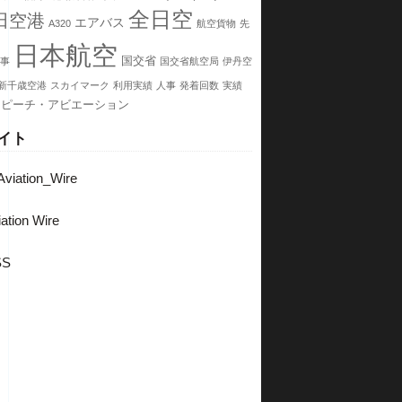
全日空
田空港
エアバス
A320
航空貨物
先
日本航空
国交省
事
国交省航空局
伊丹空
新千歳空港
スカイマーク
利用実績
人事
発着回数
実績
ピーチ・アビエーション
イト
viation_Wire
ation Wire
SS