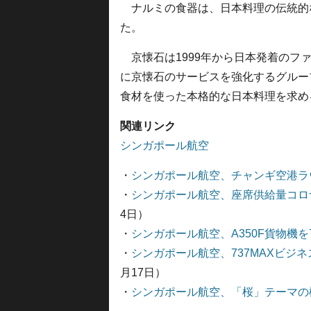
ナルミの食器は、日本料理の伝統的
た。
京懐石は1999年から日本発着のファ
に京懐石のサービスを強化するグルー
食材を使った本格的な日本料理を求め
関連リンク
シンガポール航空
・
シンガポール航空、チャンギ空港ラ
・
シンガポール航空、座席供給量コロナ
4日）
・
シンガポール航空、A350F貨物機を
・
シンガポール航空、737MAXビジ
月17日）
・
シンガポール航空、「桜」テーマの