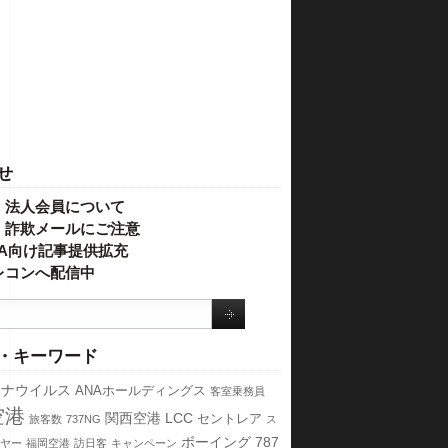
せ
・法人会員について
】詐欺メールにご注意
IVA向け記事提供拡充
レコンへ配信中
・キーワード
ロナウイルス
ANAホールディングス
客室乗務員
空港
関西空港
LCC
セントレア
旅客数
737NG
ス
ボーイング
787
ヤー
福岡空港
訪日客
キャンペーン