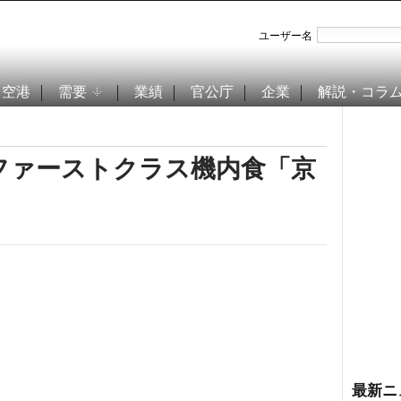
ユーザー名
空港
需要
業績
官公庁
企業
解説・コラ
ファーストクラス機内食「京
最新ニ