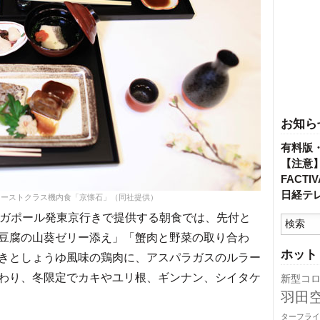
お知ら
有料版
【注意
FACT
日経テ
ァーストクラス機内食「京懐石」（同社提供）
ガポール発東京行きで提供する朝食では、先付と
豆腐の山葵ゼリー添え」「蟹肉と野菜の取り合わ
ホット
きとしょうゆ風味の鶏肉に、アスパラガスのルラー
わり、冬限定でカキやユリ根、ギンナン、シイタケ
新型コ
羽田
ターフライ