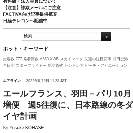
有料版・法人会員について
【注意】詐欺メールにご注意
FACTIVA向け記事提供拡充
日経テレコンへ配信中
ホット・キーワード
旅客数
777
発着回数
A350 XWB
スカイマーク
先週の注目記事
成田空港
全日空
スターフライヤー
航空貨物
セントレア
ピーチ・アビエーション
羽田空港
エアバス
LCC
国交省
新型コロナウイルス
人事
客室乗務員
新
千歳空港
新路線
787
ANAホールディングス
利用実績
737NG
実績
訪日客
エアライン
— 2022年8月5日 11:25 JST
国交省航空局
日本航空
福岡空港
キャンペーン
伊丹空港
ボーイング
関西
エールフランス、羽田－パリ10月
空港
A320
増便 週5往復に、日本路線の冬
イヤ計画
By
Yusuke KOHASE