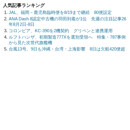
人気記事ランキング
JAL、福岡－鹿児島臨時便を8/19まで継続 80便設定
ANA Dash 8認定中古機の羽田到着が1位 先週の注目記事26
年8月2日-8日
コロンビア、KC-390を2機契約 グリペンと連携運用
ルフトハンザ、初期製造777Xを選別受領へ 特集・787事例
から見た次世代旗艦機
台風13号、9日も沖縄・台湾・上海影響 8日は欠航420便超