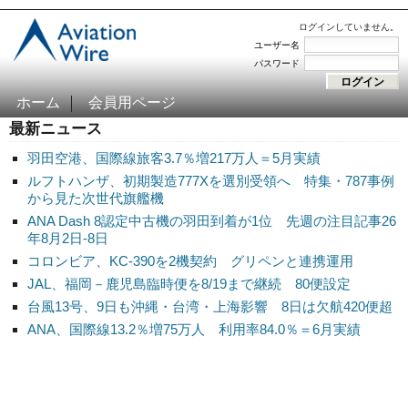
ログインしていません。
ユーザー名
パスワード
ホーム
会員用ページ
最新ニュース
羽田空港、国際線旅客3.7％増217万人＝5月実績
ルフトハンザ、初期製造777Xを選別受領へ 特集・787事例
から見た次世代旗艦機
ANA Dash 8認定中古機の羽田到着が1位 先週の注目記事26
年8月2日-8日
コロンビア、KC-390を2機契約 グリペンと連携運用
JAL、福岡－鹿児島臨時便を8/19まで継続 80便設定
台風13号、9日も沖縄・台湾・上海影響 8日は欠航420便超
ANA、国際線13.2％増75万人 利用率84.0％＝6月実績