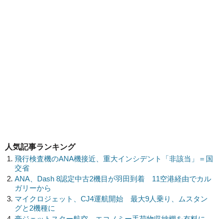
人気記事ランキング
飛行検査機のANA機接近、重大インシデント「非該当」＝国
交省
ANA、Dash 8認定中古2機目が羽田到着 11空港経由でカル
ガリーから
マイクロジェット、CJ4運航開始 最大9人乗り、ムスタン
グと2機種に
豪ジェットスター航空、エコノミー手荷物収納棚を有料に