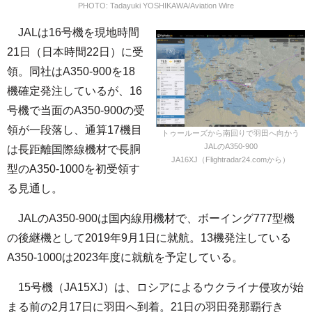
PHOTO: Tadayuki YOSHIKAWA/Aviation Wire
JALは16号機を現地時間
21日（日本時間22日）に受
領。同社はA350-900を18
機確定発注しているが、16
号機で当面のA350-900の受
領が一段落し、通算17機目
トゥールーズから南回りで羽田へ向かう
JALのA350-900
は長距離国際線機材で長胴
JA16XJ（Flightradar24.comから）
型のA350-1000を初受領す
る見通し。
JALのA350-900は国内線用機材で、ボーイング777型機
の後継機として2019年9月1日に就航。13機発注している
A350-1000は2023年度に就航を予定している。
15号機（JA15XJ）は、ロシアによるウクライナ侵攻が始
まる前の2月17日に羽田へ到着。21日の羽田発那覇行き