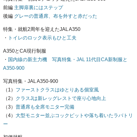
前編
主脚扉裏にはステップ
後編
グレーの普通席、布を外すと赤だった
特集・就航2周年を迎えたJAL A350
・
トイレのロック表示もひと工夫
A350とCA現行制服
・
国内線の新主力機 写真特集・JAL 11代目CA新制服と
A350-900
写真特集・JAL A350-900
（1）
ファーストクラスはゆとりある個室風
（2）
クラスJは新レッグレストで座り心地向上
（3）
普通席も全席モニター完備
（4）
大型モニター並ぶコックピットや落ち着いたラバトリ
ー