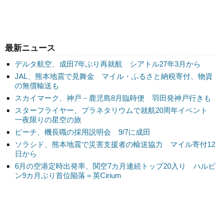
最新ニュース
デルタ航空、成田7年ぶり再就航 シアトル27年3月から
JAL、熊本地震で見舞金 マイル・ふるさと納税寄付、物資
の無償輸送も
スカイマーク、神戸－鹿児島8月臨時便 羽田発神戸行きも
スターフライヤー、プラネタリウムで就航20周年イベント
一夜限りの星空の旅
ピーチ、機長職の採用説明会 9/7に成田
ソラシド、熊本地震で災害支援者の輸送協力 マイル寄付12
日から
6月の空港定時出発率、関空7カ月連続トップ20入り ハルビ
ン9カ月ぶり首位陥落＝英Cirium