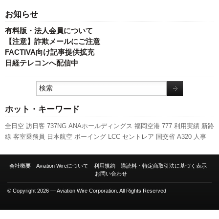
お知らせ
有料版・法人会員について
【注意】詐欺メールにご注意
FACTIVA向け記事提供拡充
日経テレコンへ配信中
ホット・キーワード
全日空
訪日客
737NG
ANAホールディングス
福岡空港
777
利用実績
新路
線
客室乗務員
日本航空
ボーイング
LCC
セントレア
国交省
A320
人事
787
伊丹空港
国交省航空局
羽田空港
キャンペーン
成田空港
ピーチ・ア
ビエーション
発着回数
先週の注目記事
スカイマーク
航空貨物
実績
エア
会社概要
Aviation Wireについて
利用規約
購読料・特定商取引法に基づく表示
バス
旅客数
A350 XWB
スターフライヤー
関西空港
新型コロナウイルス
お問い合わせ
新千歳空港
© Copyright 2026 — Aviation Wire Corporation. All Rights Reserved