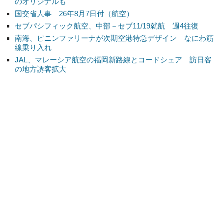
のオリジナルも
国交省人事 26年8月7日付（航空）
セブパシフィック航空、中部－セブ11/19就航 週4往復
南海、ピニンファリーナが次期空港特急デザイン なにわ筋
線乗り入れ
JAL、マレーシア航空の福岡新路線とコードシェア 訪日客
の地方誘客拡大