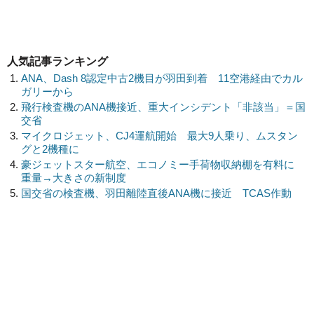
人気記事ランキング
ANA、Dash 8認定中古2機目が羽田到着 11空港経由でカル
ガリーから
飛行検査機のANA機接近、重大インシデント「非該当」＝国
交省
マイクロジェット、CJ4運航開始 最大9人乗り、ムスタン
グと2機種に
豪ジェットスター航空、エコノミー手荷物収納棚を有料に
重量→大きさの新制度
国交省の検査機、羽田離陸直後ANA機に接近 TCAS作動