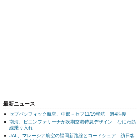
最新ニュース
セブパシフィック航空、中部－セブ11/19就航 週4往復
南海、ピニンファリーナが次期空港特急デザイン なにわ筋
線乗り入れ
JAL、マレーシア航空の福岡新路線とコードシェア 訪日客