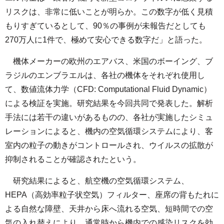
リスクは、非常に低いことが明らか。この数字が低く見積
もりすぎているとして、90％の事例が未報告だとしても
270万人に1件で、極めて安心できる数字だ」と語った。
機体メーカーの欧州のエアバス、米国のボーイング、ブ
ラジルのエンブラエルは、各社の機体をそれぞれ使用し
て、数値流体力学（CFD: Computational Fluid Dynamic）
による検証を実施。研究結果を今回共同で発表した。解析
手法には若干の違いがあるものの、各社が実施したシミュ
レーションによると、機内の空気循環システムにより、客
室内の粒子の動きがコントロールされ、ウイルスの拡散が
抑制されることが確認されたという。
研究結果によると、航空機の空気循環システム、
HEPA（高効率粒子状空気）フィルター、座席の背もたれに
よる自然な障壁、天井から床へ流れる空気、短時間での空
気の入れ替えにより、通常時から機内での感染リスクを効