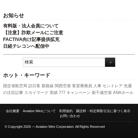
お知らせ
有料版・法人会員について
【注意】詐欺メールにご注意
FACTIVA向け記事提供拡充
日経テレコンへ配信中
ホット・キーワード
国交省航空局
訪日客
新路線
関西空港
客室乗務員
人事
セントレア
先週
の注目記事
スカイマーク
実績
777
キャンペーン
新千歳空港
ANAホール
ディングス
利用実績
スターフライヤー
ボーイング
羽田空港
ピーチ・ア
ビエーション
全日空
福岡空港
航空貨物
LCC
787
A320
737NG
旅客数
新
会社概要
Aviation Wireについて
利用規約
購読料・特定商取引法に基づく表示
型コロナウイルス
成田空港
国交省
日本航空
伊丹空港
A350 XWB
発着回
お問い合わせ
数
エアバス
© Copyright 2026 — Aviation Wire Corporation. All Rights Reserved