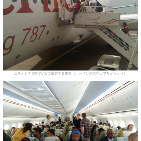
エチオピア航空の787に搭乗する乗客（ボーイングのウェブサイトから）