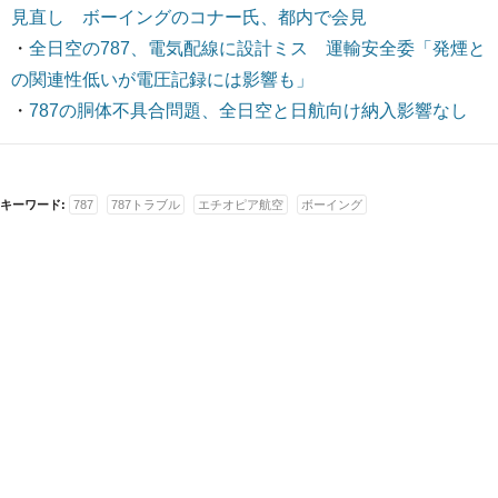
見直し ボーイングのコナー氏、都内で会見
・
全日空の787、電気配線に設計ミス 運輸安全委「発煙と
の関連性低いが電圧記録には影響も」
・
787の胴体不具合問題、全日空と日航向け納入影響なし
キーワード:
787
787トラブル
エチオピア航空
ボーイング