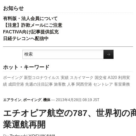
お知らせ
有料版・法人会員について
【注意】詐欺メールにご注意
FACTIVA向け記事提供拡充
日経テレコンへ配信中
ホット・キーワード
ボーイング
新型コロナウイルス
実績
スカイマーク
国交省
A320
利用実
績
成田空港
先週の注目記事
旅客数
人事
関西空港
セントレア
客室乗務
員
発着回数
新路線
全日空
新千歳空港
国交省航空局
エアバス
スターフ
ライヤー
訪日客
キャンペーン
羽田空港
A350 XWB
ピーチ・アビエーシ
エアライン
,
ボーイング
,
機体
— 2013年4月28日 08:19 JST
ョン
伊丹空港
737NG
LCC
787
ANAホールディングス
777
福岡空港
日本
エチオピア航空の787、世界初の
航空
航空貨物
業運航再開