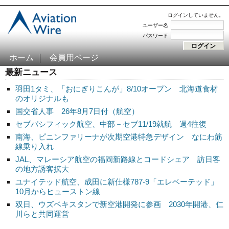
ログインしていません。
ユーザー名
パスワード
ホーム
会員用ページ
最新ニュース
羽田1タミ、「おにぎりこんが」8/10オープン 北海道食材
のオリジナルも
国交省人事 26年8月7日付（航空）
セブパシフィック航空、中部－セブ11/19就航 週4往復
南海、ピニンファリーナが次期空港特急デザイン なにわ筋
線乗り入れ
JAL、マレーシア航空の福岡新路線とコードシェア 訪日客
の地方誘客拡大
ユナイテッド航空、成田に新仕様787-9「エレベーテッド」
10月からヒューストン線
双日、ウズベキスタンで新空港開発に参画 2030年開港、仁
川らと共同運営