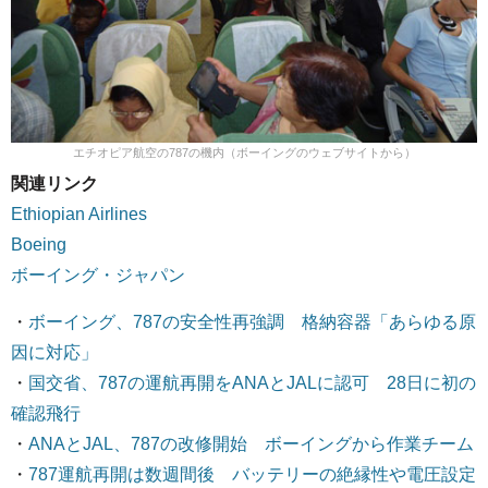
エチオピア航空の787の機内（ボーイングのウェブサイトから）
関連リンク
Ethiopian Airlines
Boeing
ボーイング・ジャパン
・
ボーイング、787の安全性再強調 格納容器「あらゆる原
因に対応」
・
国交省、787の運航再開をANAとJALに認可 28日に初の
確認飛行
・
ANAとJAL、787の改修開始 ボーイングから作業チーム
・
787運航再開は数週間後 バッテリーの絶縁性や電圧設定