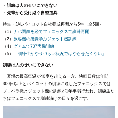
・
訓練は人のせいにできない
・
先輩から受け継ぐ自習道具
特集・JALパイロット自社養成再開から5年（全5回）
（1）
ナパ閉鎖を経てフェニックスで訓練再開
（2）
旅客機の感覚学ぶジェット機訓練
（4）
グアムで737実機訓練
（5）
「訓練生がやりづらい状況ではやらせたくない」
訓練は人のせいにできない
夏場の最高気温が40度を超える一方、快晴日数は年間
300日以上とパイロットの訓練に適したフェニックスでは、
プロペラ機とジェット機の訓練が1年半弱行われ、訓練生た
ちはフェニックスで訓練漬けの日々を過ごす。