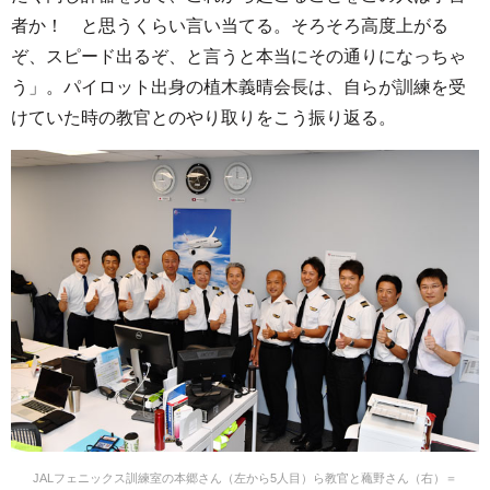
者か！ と思うくらい言い当てる。そろそろ高度上がる
ぞ、スピード出るぞ、と言うと本当にその通りになっちゃ
う」。パイロット出身の植木義晴会長は、自らが訓練を受
けていた時の教官とのやり取りをこう振り返る。
JALフェニックス訓練室の本郷さん（左から5人目）ら教官と蘒野さん（右）＝