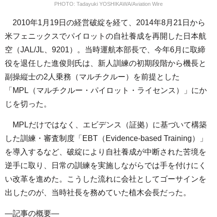
PHOTO: Tadayuki YOSHIKAWA/Aviation Wire
2010年1月19日の経営破綻を経て、2014年8月21日から
米フェニックスでパイロットの自社養成を再開した日本航
空（JAL/JL、9201）。当時運航本部長で、今年6月に取締
役を退任した進俊則氏は、新人訓練の初期段階から機長と
副操縦士の2人乗務（マルチクルー）を前提とした
「MPL（マルチクルー・パイロット・ライセンス）」にか
じを切った。
MPLだけではなく、エビデンス（証拠）に基づいて構築
した訓練・審査制度「EBT（Evidence-based Training）」
を導入するなど、破綻により自社養成が中断された苦境を
逆手に取り、日常の訓練を実施しながらでは手を付けにく
い改革を進めた。こうした流れに会社としてゴーサインを
出したのが、当時社長を務めていた植木会長だった。
—記事の概要—