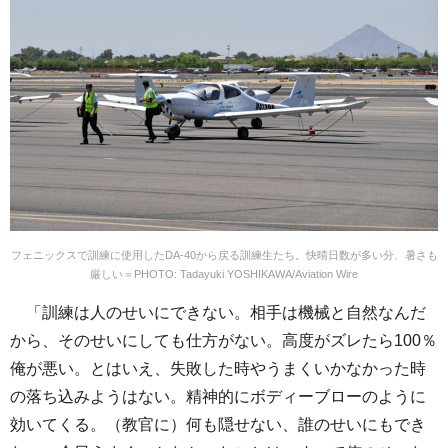
フェニックスで訓練に使用したDA-40から戻る訓練生たち。快晴日数が多い分、暑さも
厳しい＝PHOTO: Tadayuki YOSHIKAWA/Aviation Wire
「訓練は人のせいにできない。相手は機械と自然なんだ
から、そのせいにしても仕方がない。高度がズレたら100％
俺が悪い。とはいえ、失敗した時やうまくいかなかった時
の落ち込みようはない。精神的にボディーブローのように
効いてくる。（教官に）何も隠せない、誰のせいにもでき