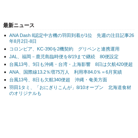
最新ニュース
ANA Dash 8認定中古機の羽田到着が1位 先週の注目記事26
年8月2日-8日
コロンビア、KC-390を2機契約 グリペンと連携運用
JAL、福岡－鹿児島臨時便を8/19まで継続 80便設定
台風13号、9日も沖縄・台湾・上海影響 8日は欠航420便超
ANA、国際線13.2％増75万人 利用率84.0％＝6月実績
台風13号、8日も欠航340便超 沖縄・奄美方面
羽田1タミ、「おにぎりこんが」8/10オープン 北海道食材
のオリジナルも