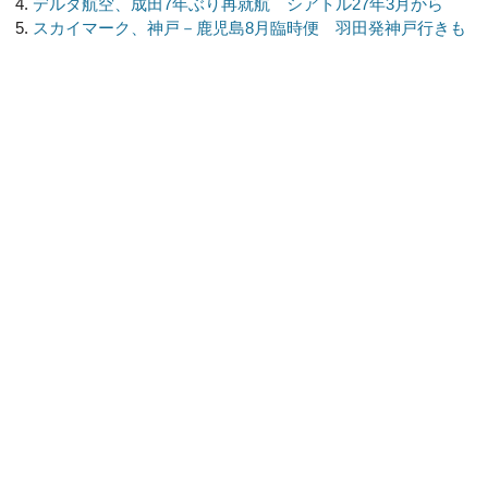
デルタ航空、成田7年ぶり再就航 シアトル27年3月から
スカイマーク、神戸－鹿児島8月臨時便 羽田発神戸行きも