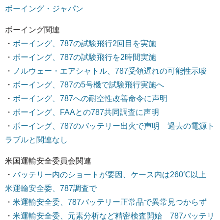
ボーイング・ジャパン
ボーイング関連
・
ボーイング、787の試験飛行2回目を実施
・
ボーイング、787の試験飛行を2時間実施
・
ノルウェー・エアシャトル、787受領遅れの可能性示唆
・
ボーイング、787の5号機で試験飛行実施へ
・
ボーイング、787への耐空性改善命令に声明
・
ボーイング、FAAとの787共同調査に声明
・
ボーイング、787のバッテリー出火で声明 過去の電源ト
ラブルと関連なし
米国運輸安全委員会関連
・
バッテリー内のショートが要因、ケース内は260℃以上
米運輸安全委、787調査で
・
米運輸安全委、787バッテリー正常品で異常見つからず
・
米運輸安全委、元素分析など精密検査開始 787バッテリ