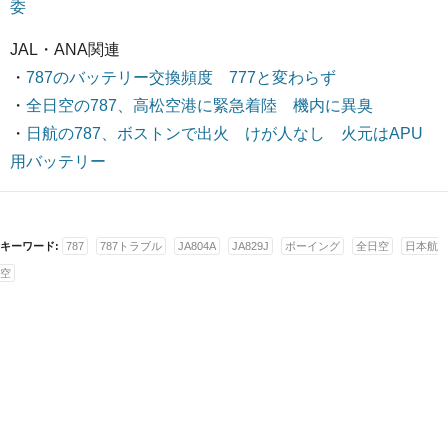
委
JAL・ANA関連
・
787のバッテリー交換頻度 777と変わらず
・
全日空の787、高松空港に緊急着陸 機内に異臭
・
日航の787、ボストンで出火 けが人なし 火元はAPU
用バッテリー
キーワード:
787
787トラブル
JA804A
JA829J
ボーイング
全日空
日本航
空