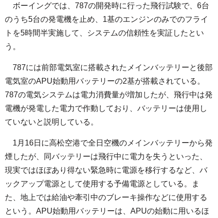
ボーイングでは、787の開発時に行った飛行試験で、6台
のうち5台の発電機を止め、1基のエンジンのみでのフライ
トを5時間半実施して、システムの信頼性を実証したとい
う。
787には前部電気室に搭載されたメインバッテリーと後部
電気室のAPU始動用バッテリーの2基が搭載されている。
787の電気システムは電力消費量が増加したが、飛行中は発
電機が発電した電力で作動しており、バッテリーは使用し
ていないと説明している。
1月16日に高松空港で全日空機のメインバッテリーから発
煙したが、同バッテリーは飛行中に電力を失うといった、
現実ではほぼあり得ない緊急時に電源を移行するなど、バ
ックアップ電源として使用する予備電源としている。ま
た、地上では給油や牽引中のブレーキ操作などに使用する
という。APU始動用バッテリーは、APUの始動に用いるほ