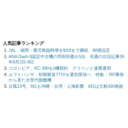
人気記事ランキング
JAL、福岡－鹿児島臨時便を8/19まで継続 80便設定
ANA Dash 8認定中古機の羽田到着が1位 先週の注目記事26
年8月2日-8日
コロンビア、KC-390を2機契約 グリペンと連携運用
ルフトハンザ、初期製造777Xを選別受領へ 特集・787事例
から見た次世代旗艦機
台風13号、9日も沖縄・台湾・上海影響 8日は欠航420便超