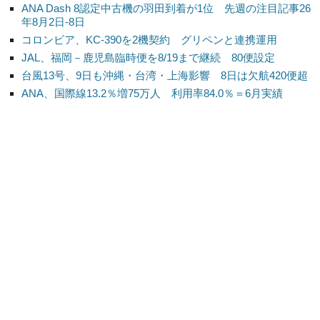
ANA Dash 8認定中古機の羽田到着が1位 先週の注目記事26
年8月2日-8日
コロンビア、KC-390を2機契約 グリペンと連携運用
JAL、福岡－鹿児島臨時便を8/19まで継続 80便設定
台風13号、9日も沖縄・台湾・上海影響 8日は欠航420便超
ANA、国際線13.2％増75万人 利用率84.0％＝6月実績