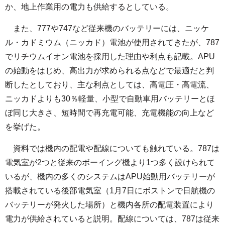
か、地上作業用の電力も供給するとしている。
また、777や747など従来機のバッテリーには、ニッケ
ル・カドミウム（ニッカド）電池が使用されてきたが、787
でリチウムイオン電池を採用した理由や利点も記載。APU
の始動をはじめ、高出力が求められる点などで最適だと判
断したとしており、主な利点としては、高電圧・高電流、
ニッカドよりも30％軽量、小型で自動車用バッテリーとほ
ぼ同じ大きさ、短時間で再充電可能、充電機能の向上など
を挙げた。
資料では機内の配電や配線についても触れている。787は
電気室が2つと従来のボーイング機より1つ多く設けられて
いるが、機内の多くのシステムはAPU始動用バッテリーが
搭載されている後部電気室（1月7日にボストンで日航機の
バッテリーが発火した場所）と機内各所の配電装置により
電力が供給されていると説明。配線については、787は従来