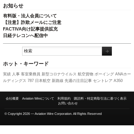
お知らせ
有料版・法人会員について
【注意】詐欺メールにご注意
FACTIVA向け記事提供拡充
日経テレコンへ配信中
ホット・キーワード
実績
人事
客室乗務員
新型コロナウイルス
航空貨物
ボーイング
ANAホー
ルディングス
787
日本航空
新路線
先週の注目記事
セントレア
A350
XWB
訪日客
737NG
旅客数
スカイマーク
利用実績
発着回数
羽田空港
ピ
ーチ・アビエーション
スターフライヤー
福岡空港
国交省航空局
成田空
会社概要
Aviation Wireについて
利用規約
購読料・特定商取引法に基づく表示
港
777
関西空港
キャンペーン
A320
エアバス
新千歳空港
全日空
国交省
お問い合わせ
LCC
伊丹空港
© Copyright 2026 — Aviation Wire Corporation. All Rights Reserved