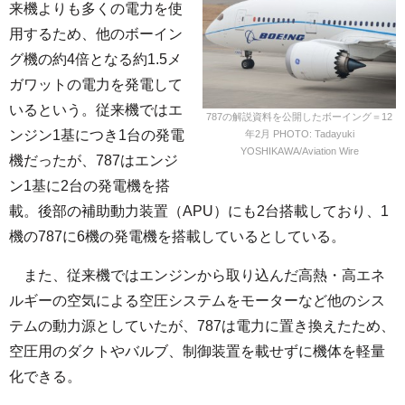
来機よりも多くの電力を使
用するため、他のボーイン
グ機の約4倍となる約1.5メ
ガワットの電力を発電して
いるという。従来機ではエ
787の解説資料を公開したボーイング＝12
ンジン1基につき1台の発電
年2月 PHOTO: Tadayuki
YOSHIKAWA/Aviation Wire
機だったが、787はエンジ
ン1基に2台の発電機を搭
載。後部の補助動力装置（APU）にも2台搭載しており、1
機の787に6機の発電機を搭載しているとしている。
また、従来機ではエンジンから取り込んだ高熱・高エネ
ルギーの空気による空圧システムをモーターなど他のシス
テムの動力源としていたが、787は電力に置き換えたため、
空圧用のダクトやバルブ、制御装置を載せずに機体を軽量
化できる。