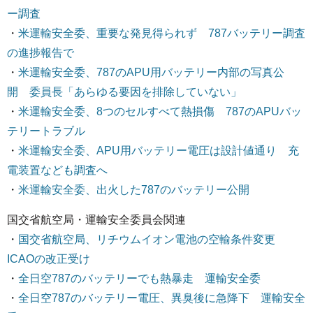
ー調査
・
米運輸安全委、重要な発見得られず 787バッテリー調査
の進捗報告で
・
米運輸安全委、787のAPU用バッテリー内部の写真公
開 委員長「あらゆる要因を排除していない」
・
米運輸安全委、8つのセルすべて熱損傷 787のAPUバッ
テリートラブル
・
米運輸安全委、APU用バッテリー電圧は設計値通り 充
電装置なども調査へ
・
米運輸安全委、出火した787のバッテリー公開
国交省航空局・運輸安全委員会関連
・
国交省航空局、リチウムイオン電池の空輸条件変更
ICAOの改正受け
・
全日空787のバッテリーでも熱暴走 運輸安全委
・
全日空787のバッテリー電圧、異臭後に急降下 運輸安全