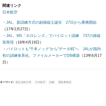
関連リンク
日本航空
・
JAL、新訓練方式の副操縦士誕生 27日から乗務開始
（17年2月27日）
・
JAL、MS「ホロレンズ」でパイロット訓練 737の操縦
室再現
（16年4月19日）
・
パイロットも“千本ノック”から“データ戦”へ JALが国内
初の訓練体系化、ファイルメーカーでDB構築
（13年6月17
日）
キーワード:
国交省航空局
日本航空
訓練
運航乗務員