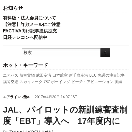
お知らせ
有料版・法人会員について
【注意】詐欺メールにご注意
FACTIVA向け記事提供拡充
日経テレコンへ配信中
ホット・キーワード
エアバス
航空貨物
成田空港
日本航空
新千歳空港
LCC
先週の注目記事
福岡空港
スカイマーク
787
ボーイング
ピーチ・アビエーション
実績
777
関西空港
羽田空港
キャンペーン
セントレア
訪日客
利用実績
旅客数
スターフライヤー
737NG
国交省航空局
A320
新路線
全日空
ANAホール
エアライン
,
機体
— 2017年4月20日 14:07 JST
ディングス
新型コロナウイルス
発着回数
客室乗務員
伊丹空港
人事
国交
JAL、パイロットの新訓練審査制
省
A350 XWB
度「EBT」導入へ 17年度内に