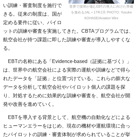
い訓練・審査制度を施行で
世界で採用が進むEBTの導入に向けた準備
を進めるJAL＝17年2月 PHOTO: Yusuke
きる。従来の制度は、国が
KOHASE/Aviation Wire
定める要件に従い、パイロ
ットの訓練や審査を実施してきた。CBTAプログラムでは、
航空会社が持つ課題に即した訓練や審査が導入しやすくな
る。
EBTの名称にある「Evidence-based（証拠に基づく）」
は、世界中の航空会社による実際の運航や訓練などで得ら
れたデータを「証拠」と位置づけている。これらの膨大な
データを分析して航空会社やパイロット個人の課題を探
り、対処するために効果的な訓練や審査を、航空会社が開
発や改善を進めていく。
EBTを導入する背景として、航空機の自動化などによる
ヒューマンエラーをはじめ、現在の機材や運航環境に合っ
たパイロットの訓練・審査体制が求められていることが挙