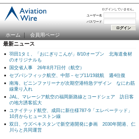
ログインしていません。
ユーザー名
パスワード
ホーム
会員用ページ
最新ニュース
羽田1タミ、「おにぎりこんが」8/10オープン 北海道食材
のオリジナルも
国交省人事 26年8月7日付（航空）
セブパシフィック航空、中部－セブ11/19就航 週4往復
南海、ピニンファリーナが次期空港特急デザイン なにわ筋
線乗り入れ
JAL、マレーシア航空の福岡新路線とコードシェア 訪日客
の地方誘客拡大
ユナイテッド航空、成田に新仕様787-9「エレベーテッド」
10月からヒューストン線
双日、ウズベキスタンで新空港開発に参画 2030年開港、仁
川らと共同運営