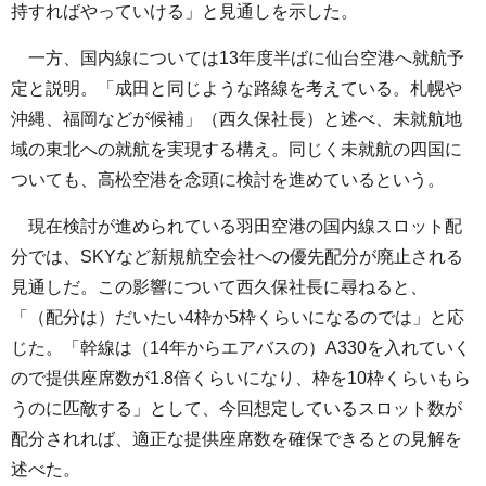
持すればやっていける」と見通しを示した。
一方、国内線については13年度半ばに仙台空港へ就航予
定と説明。「成田と同じような路線を考えている。札幌や
沖縄、福岡などが候補」（西久保社長）と述べ、未就航地
域の東北への就航を実現する構え。同じく未就航の四国に
ついても、高松空港を念頭に検討を進めているという。
現在検討が進められている羽田空港の国内線スロット配
分では、SKYなど新規航空会社への優先配分が廃止される
見通しだ。この影響について西久保社長に尋ねると、
「（配分は）だいたい4枠か5枠くらいになるのでは」と応
じた。「幹線は（14年からエアバスの）A330を入れていく
ので提供座席数が1.8倍くらいになり、枠を10枠くらいもら
うのに匹敵する」として、今回想定しているスロット数が
配分されれば、適正な提供座席数を確保できるとの見解を
述べた。