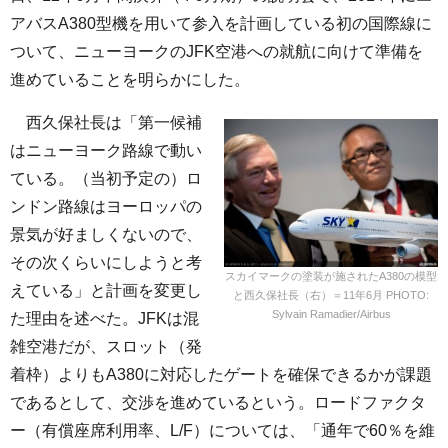
アバスA380型機を用いて参入を計画している初の国際線に
ついて、ニューヨークのJFK空港への就航に向けて準備を
進めていることを明らかにした。
西久保社長は「第一候補
はニューヨーク路線で動い
ている。（当初予定の）ロ
ンドン路線はヨーロッパの
景気が好ましくないので、
その次くらいにしようと考
スカイマークの塗装が施されたA380の模型
えている」と計画を変更し
と西久保社長（右）＝11年6月 PHOTO:
Sylvain Ramadier/Airbus
た理由を述べた。JFKは混
雑空港だが、スロット（発
着枠）よりもA380に対応したゲートを確保できるかが課題
であるとして、交渉を進めているという。ロードファクタ
ー（有償座席利用率、L/F）については、「通年で60％を維