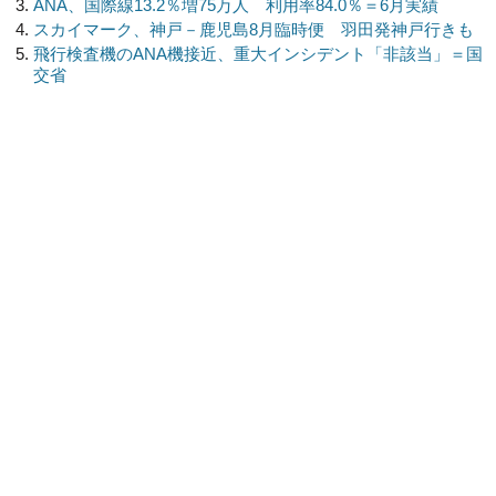
ANA、国際線13.2％増75万人 利用率84.0％＝6月実績
スカイマーク、神戸－鹿児島8月臨時便 羽田発神戸行きも
飛行検査機のANA機接近、重大インシデント「非該当」＝国
交省