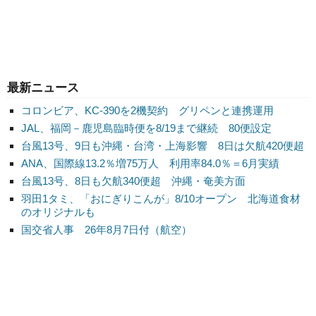
最新ニュース
コロンビア、KC-390を2機契約 グリペンと連携運用
JAL、福岡－鹿児島臨時便を8/19まで継続 80便設定
台風13号、9日も沖縄・台湾・上海影響 8日は欠航420便超
ANA、国際線13.2％増75万人 利用率84.0％＝6月実績
台風13号、8日も欠航340便超 沖縄・奄美方面
羽田1タミ、「おにぎりこんが」8/10オープン 北海道食材
のオリジナルも
国交省人事 26年8月7日付（航空）