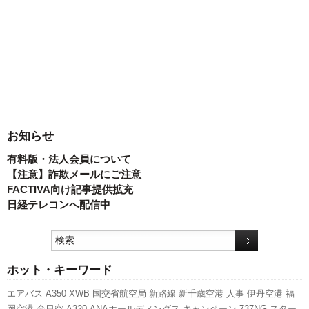
お知らせ
有料版・法人会員について
【注意】詐欺メールにご注意
FACTIVA向け記事提供拡充
日経テレコンへ配信中
ホット・キーワード
エアバス
A350 XWB
国交省航空局
新路線
新千歳空港
人事
伊丹空港
福
岡空港
全日空
A320
ANAホールディングス
キャンペーン
737NG
スター