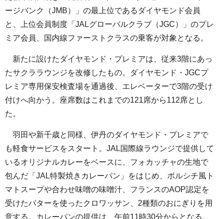
ージバンク（JMB）」の最上位であるダイヤモンド会員
と、上位会員制度「JALグローバルクラブ（JGC）」のプレ
ミア会員、国内線ファーストクラスの乗客が対象となる。
新たに設けたダイヤモンド・プレミアは、従来3階にあっ
たサクララウンジを改修したもの。ダイヤモンド・JGCプ
レミア専用保安検査場を通過後、エレベーターで3階の受け
付けへ向かう。座席数はこれまでの121席から112席とし
た。
羽田や新千歳と同様、伊丹のダイヤモンド・プレミアで
も軽食サービスをスタート。JAL国際線ラウンジで提供して
いるオリジナルカレーをベースに、フォカッチャの生地で
包んだ「JAL特製焼きカレーパン」をはじめ、ボルシチ風ト
マトスープや合わせ味噌の味噌汁、フランスのAOP認定を
受けたバターを使ったクロワッサン、2種類のおにぎりを用
意する。カレーパンの提供は、午前11時30分からとなる。