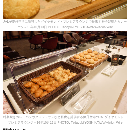
JALが伊丹空港に新設したダイヤモンド・プレミアラウンジで提供する特製焼きカレー
パン＝16年10月13日 PHOTO: Tadayuki YOSHIKAWA/Aviation Wire
特製焼きカレーパンやクロワッサンなど軽食を提供する伊丹空港のJALダイヤモンド・
プレミアラウンジ＝16年10月13日 PHOTO: Tadayuki YOSHIKAWA/Aviation Wire