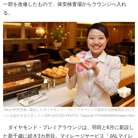
一部を改修したもので、保安検査場からラウンジへ入れ
る。
JALが伊丹空港に新設したダイヤモンド・プレミアラウンジで提供する特製焼きカレー
パンを紹介するスタッフ＝16年10月13日 PHOTO: Tadayuki YOSHIKAWA/Aviation Wire
ダイヤモンド・プレミアラウンジは、羽田と6月に新設し
た新千歳に続き3カ所目。マイレージサービス「JALマイレ