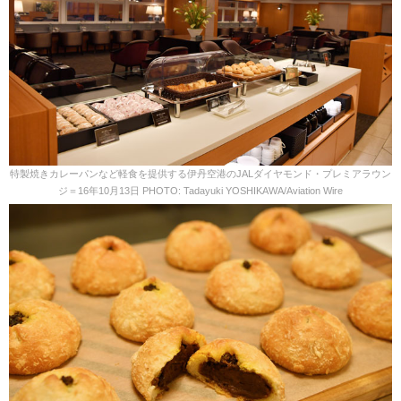
特製焼きカレーパンなど軽食を提供する伊丹空港のJALダイヤモンド・プレミアラウン
ジ＝16年10月13日 PHOTO: Tadayuki YOSHIKAWA/Aviation Wire