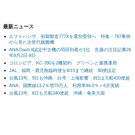
最新ニュース
ルフトハンザ、初期製造777Xを選別受領へ 特集・787事例
から見た次世代旗艦機
ANA Dash 8認定中古機の羽田到着が1位 先週の注目記事26
年8月2日-8日
コロンビア、KC-390を2機契約 グリペンと連携運用
JAL、福岡－鹿児島臨時便を8/19まで継続 80便設定
台風13号、9日も沖縄・台湾・上海影響 8日は欠航420便超
ANA、国際線13.2％増75万人 利用率84.0％＝6月実績
台風13号、8日も欠航340便超 沖縄・奄美方面