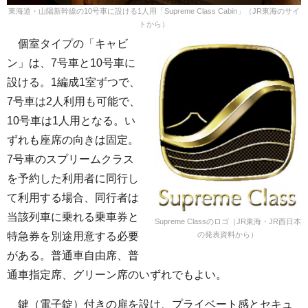
東海道・山陽新幹線の10号車に設ける1人用「Supreme Class Cabin」（JR東海のサイ
トから）
個室タイプの「キャビ
ン」は、7号車と10号車に
設ける。1編成1室ずつで、
7号車は2人利用も可能で、
10号車は1人用となる。い
ずれも座席の向きは固定。
7号車のスプリームクラス
を予約した利用者に同行し
て利用する場合、同行者は
当該列車に乗れる乗車券と
Supreme Classのロゴ（JR東海・JR西日本
の発表資料から）
特急券を別途用意する必要
がある。普通車自由席、普
通車指定席、グリーン席のいずれでもよい。
鍵（電子錠）付きの扉を設け、プライベート感とセキュ