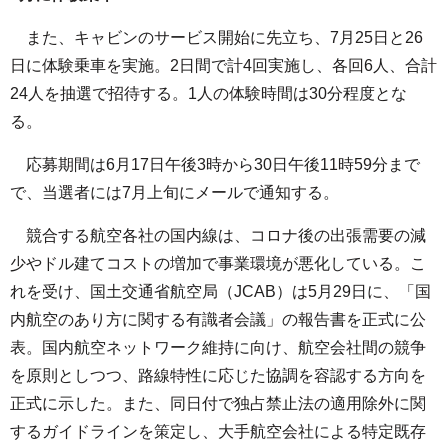
また、キャビンのサービス開始に先立ち、7月25日と26
日に体験乗車を実施。2日間で計4回実施し、各回6人、合計
24人を抽選で招待する。1人の体験時間は30分程度とな
る。
応募期間は6月17日午後3時から30日午後11時59分まで
で、当選者には7月上旬にメールで通知する。
競合する航空各社の国内線は、コロナ後の出張需要の減
少やドル建てコストの増加で事業環境が悪化している。こ
れを受け、国土交通省航空局（JCAB）は5月29日に、「国
内航空のあり方に関する有識者会議」の報告書を正式に公
表。国内航空ネットワーク維持に向け、航空会社間の競争
を原則としつつ、路線特性に応じた協調を容認する方向を
正式に示した。また、同日付で独占禁止法の適用除外に関
するガイドラインを策定し、大手航空会社による特定既存