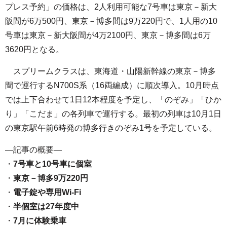
プレス予約」の価格は、2人利用可能な7号車は東京－新大
阪間が6万500円、東京－博多間は9万220円で、1人用の10
号車は東京－新大阪間が4万2100円、東京－博多間は6万
3620円となる。
スプリームクラスは、東海道・山陽新幹線の東京－博多
間で運行するN700S系（16両編成）に順次導入。10月時点
では上下合わせて1日12本程度を予定し、「のぞみ」「ひか
り」「こだま」の各列車で運行する。最初の列車は10月1日
の東京駅午前6時発の博多行きのぞみ1号を予定している。
—記事の概要—
・
7号車と10号車に個室
・
東京－博多9万220円
・
電子錠や専用Wi-Fi
・
半個室は27年度中
・
7月に体験乗車