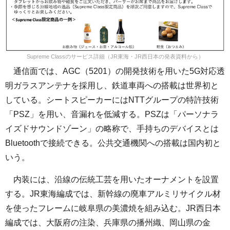
Supreme Classのサービス詳細（JR東海・JR西日本の発表資料から）
通信面では、AGC（5201）の開発技術を用いた5G対応透
明ガラスアンテナを採用し、鉄道車両への搭載は世界初と
している。シートスピーカーにはNTTグループの特許技術
「PSZ」を用い、音漏れを低減する。PSZは「パーソナラ
イズドサウンドゾーン」の略称で、手持ちのデバイスとは
Bluetoothで接続できる。公共交通機関への搭載は国内初と
いう。
内装には、沿線の伝統工芸を用いたオーナメントを設置
する。JR東海編成では、新幹線の廃車アルミリサイクル材
を使ったフレームに岐阜県の美濃焼を組み込む。JR西日本
編成では、大阪府の注染、兵庫県の播州織、岡山県の金