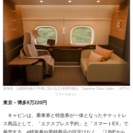
東海道・山陽新幹線の7号車に設ける2人利用可能な「Supreme Class Cabin」（NTTの
リリースから）
東京－博多9万220円
キャビンは、乗車券と特急券が一体となったチケットレ
ス商品として、「エクスプレス予約」と「スマートEX」で
発売する。e特急券や早特商品の設定はなく、「LINEから