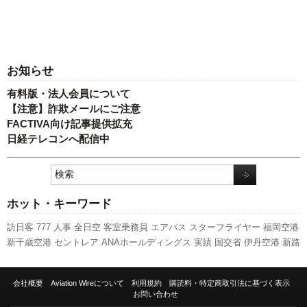
お知らせ
有料版・法人会員について
【注意】詐欺メールにご注意
FACTIVA向け記事提供拡充
日経テレコンへ配信中
ホット・キーワード
訪日客
777
人事
全日空
客室乗務員
エアバス
スターフライヤー
福岡空港
新千歳空港
セントレア
ANAホールディングス
実績
国交省
伊丹空港
新路
線
成田空港
キャンペーン
A320
発着回数
旅客数
日本航空
ボーイング
737NG
航空貨物
A350 XWB
スカイマーク
LCC
利用実績
関西空港
新型
会社概要
Aviation Wireについて
利用規約
購読料・特定商取引法に基づく表示
コロナウイルス
国交省航空局
787
先週の注目記事
ピーチ・アビエーショ
お問い合わせ
ン
羽田空港