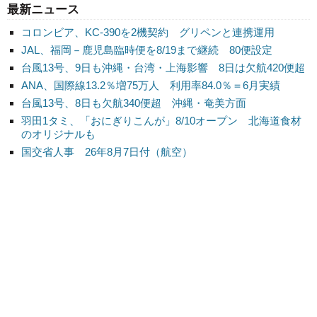
最新ニュース
コロンビア、KC-390を2機契約 グリペンと連携運用
JAL、福岡－鹿児島臨時便を8/19まで継続 80便設定
台風13号、9日も沖縄・台湾・上海影響 8日は欠航420便超
ANA、国際線13.2％増75万人 利用率84.0％＝6月実績
台風13号、8日も欠航340便超 沖縄・奄美方面
羽田1タミ、「おにぎりこんが」8/10オープン 北海道食材
のオリジナルも
国交省人事 26年8月7日付（航空）