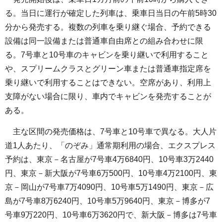
る。当日に運行が確定した列車は、乗車日当日の午前5時30
分から発売する。複数の列車を乗り継ぐ場合、予約できる
設備は同一設備または普通車自由席との組み合わせに限
る。7号車と10号車のキャビンを乗り継いで利用すること
や、スプリームクラスとグリーン車または普通車指定席を
乗り継いで利用することはできない。空席があり、利用上
支障がない場合に限り、車内でキャビンを発売することが
ある。
主な区間の発売価格は、7号車と10号車で異なる。大人片
道1人あたり、「のぞみ」通常期利用の場合、エクスプレス
予約は、東京－名古屋が7号車4万6840円、10号車3万2440
円、東京－新大阪が7号車6万500円、10号車4万2100円、東
京－岡山が7号車7万4090円、10号車5万1490円、東京－広
島が7号車8万6240円、10号車5万9640円、東京－博多が7
号車9万220円、10号車6万3620円で、新大阪－博多は7号車