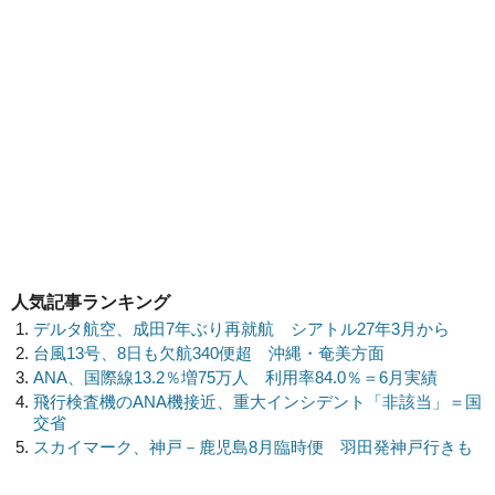
人気記事ランキング
デルタ航空、成田7年ぶり再就航 シアトル27年3月から
台風13号、8日も欠航340便超 沖縄・奄美方面
ANA、国際線13.2％増75万人 利用率84.0％＝6月実績
飛行検査機のANA機接近、重大インシデント「非該当」＝国
交省
スカイマーク、神戸－鹿児島8月臨時便 羽田発神戸行きも