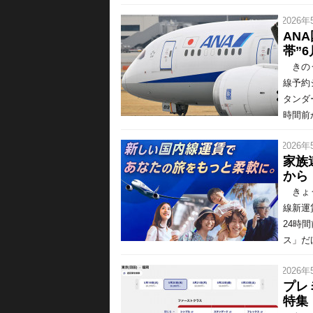
/ 2026年
AN
帯”
きのう
線予約
タンダ
時間前か
/ 2026年
家族
から
きょう
線新運
24時
ス」だ
/ 2026年
プレ
特集