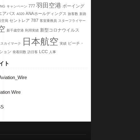
羽田空港
ボーイング
777
7NG
キャンペーン
エアバス
ANAホールディングス
A320
旅客数
新路
787
セントレア
航空局
客室乗務員
スターフライヤー
空
新型コロナウイルス
新千歳空港
利用実績
日本航空
ピーチ・
スカイマーク
実績
LCC
ション
発着回数
訪日客
人事
イト
viation_Wire
ation Wire
SS