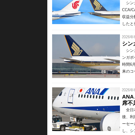
シンガ
CCA
収益分
したと
/ 2026年
シン
シンガ
ンガポ
時間6
来のコ
/ 2026年
AN
席不
全日本
後、利
ーセー
し、シ