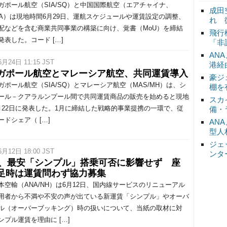
ポール航空（SIA/SQ）と中国国際航空（エアチャイナ、
成田
/CA）は現地時間6月29日、運航スケジュールや運賃設定の調整、
れ 
配などを含む商業共同事業の構築に向け、覚書（MoU）を締結
飛行
発表した。コード […]
「非
AN
6月24日 11:15 JST
港経
ガポール航空とマレーシア航空、共同運賃導入
豪ジ
ポール航空（SIA/SQ）とマレーシア航空（MAS/MH）は、シ
棚を
ール－クアラルンプール間で共同運賃商品の販売を始めると現地
スカ
月22日に発表した。1月に締結した戦略的事業提携の一環で、従
備・
ードシェア（ […]
AN
型人
ジェ
6月12日 18:00 JST
ンタ
A、最安「シンプル」搭乗可否に影響せず 座
足時は運賃問わず協力募集
空輸（ANA/NH）は6月12日、国内線サービスのリニューアル
用者から不満や不安の声が出ている新運賃「シンプル」やオーバ
ル（オーバーブッキング）時の扱いについて、当紙の取材に対
ンプル運賃を理由に […]