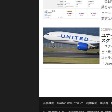
全日本
乗分か
ァース
変更は
/ 2026年
ユナ
スク
ユナイ
ど上級
スクラ
「Bas
会社概要
Aviation Wireについて
利用規約
購読料・
© Copyright 2026 — Aviation Wire Corporation. All Right