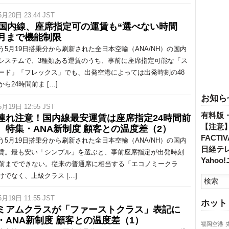
5月20日 23:44 JST
A国内線、座席指定可の運賃も“選べない時間
6月まで機能制限
5月19日搭乗分から刷新された全日本空輸（ANA/NH）の国内
システムで、3種類ある運賃のうち、事前に座席指定可能な「ス
ード」「フレックス」でも、出発空港によっては出発時刻の48
ら24時間前ま […]
お知ら
5月19日 12:55 JST
有料版
連れ注意！国内線最安運賃は座席指定24時間前
【注意
 特集・ANA新制度 顧客との温度差（2）
FACT
5月19日搭乗分から刷新された全日本空輸（ANA/NH）の国内
日経テ
賃。最も安い「シンプル」を選ぶと、事前座席指定が出発時刻
Yaho
間前までできない。従来の普通席に相当する「エコノミークラ
けでなく、上級クラス […]
5月19日 11:55 JST
ホット
ミアムクラスが「ファーストクラス」表記に
・ANA新制度 顧客との温度差（1）
福岡空港