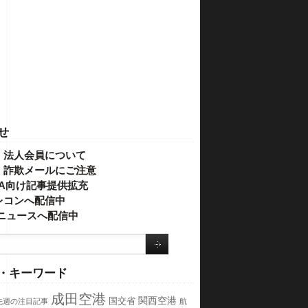
せ
・法人会員について
】詐欺メールにご注意
IVA向け記事提供拡充
レコンへ配信中
o!ニュースへ配信中
・キーワード
成田空港
関西空港
国交省
先週の注目記事
航