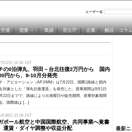
ユーザー名
空港
需要
業績
官公庁
企業
解説・コラ
7月22日 12:35 JST
チの0泊弾丸、羽田－台北往復2万円から 国内
00円から、9-10月分発売
・アビエーション（APJ/MM）は7月22日、国際1路線と国内
線を対象とした「弾丸往復運賃」を発売した。搭乗期間は9月1日
0月22日までで、路線により出発曜日や販売期間、搭乗対象期間
る。国際線は […]
6月30日 23:28 JST
ガポール航空と中国国際航空、共同事業へ覚書
 運賃・ダイヤ調整や収益分配
最新ニ