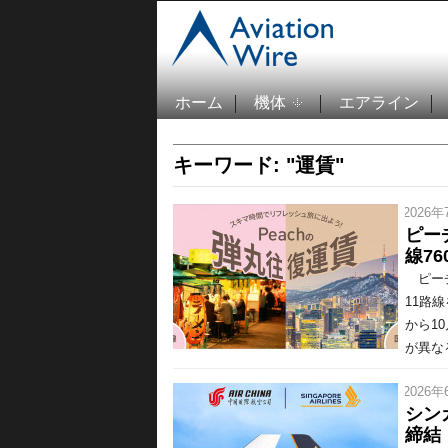
ホーム
機体
エアライン
キーワード: "運賃"
/ 2026年
ピー
線76
ピーチ
11路
から1
が異な
/ 2026年
シン
締結