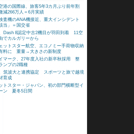
空港の国際線、旅客5年3カ月ぶり前年割
微減266万人＝6月実績
検査機のANA機接近、重大インシデント
該当」＝国交省
A、Dash 8認定中古2機目が羽田到着 11空
由でカルガリーから
ェットスター航空、エコノミー手荷物収納
有料に 重量→大きさの新制度
イマーク、27年度入社の新卒秋採用 整
ランプの2職種
A、筑波大と連携協定 スポーツと旅で越境
材育成
ットスター・ジャパン、初の部門横断型イ
ーン 夏冬5日間