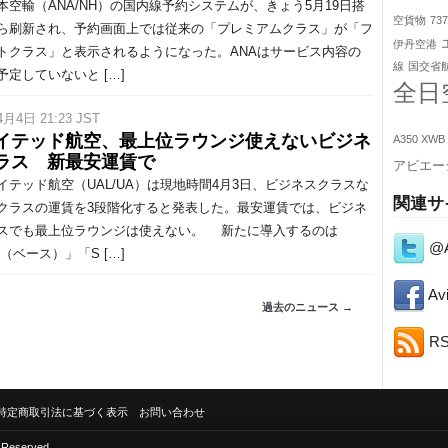
空輸（ANA/NH）の国内線予約システムが、きょう5月19日搭
空貨物
73
ら刷新され、予約画面上では従来の「プレミアムクラス」が「フ
伊丹空港
トクラス」と表示されるようになった。ANAはサービス内容の
線
国交省
予定していないと […]
全日
4月4日 21:23 JST
イテッド航空、最上位ラウンジ使えないビジネ
A350 XWB
ラス 新最安運賃で
アビエー
テッド航空（UAL/UA）は現地時間4月3日、ビジネスクラスな
関連サ
クラスの運賃を3段階化すると発表した。最安運賃では、ビジネ
スでも最上位ラウンジは使えない。 新たに導入するのは
@A
e（ベース）」「S […]
Avi
過去のニュース →
R
特定商取引法に基づく表示
お問い合わせ
s Reserved