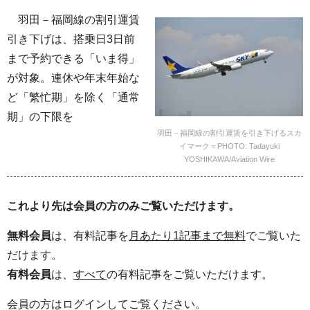
羽田－福岡線の割引運賃
引き下げは、搭乗日3日前
まで予約できる「いま得」
が対象。連休や年末年始な
ど「繁忙期」を除く「通常
期」の下限を
羽田－福岡線の割引運賃を引き下げるスカ
イマーク＝PHOTO: Tadayuki
YOSHIKAWA/Aviation Wire
これより先は会員の方のみご覧いただけます。
無料会員
は、有料記事を
月あたり1記事まで無料
でご覧いた
だけます。
有料会員
は、
すべて
の有料記事をご覧いただけます。
会員の方はログインしてご覧ください。