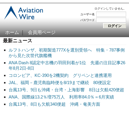
ログインしていません。
ユーザー名
パスワード
ホーム
会員用ページ
最新ニュース
ルフトハンザ、初期製造777Xを選別受領へ 特集・787事例
から見た次世代旗艦機
ANA Dash 8認定中古機の羽田到着が1位 先週の注目記事26
年8月2日-8日
コロンビア、KC-390を2機契約 グリペンと連携運用
JAL、福岡－鹿児島臨時便を8/19まで継続 80便設定
台風13号、9日も沖縄・台湾・上海影響 8日は欠航420便超
ANA、国際線13.2％増75万人 利用率84.0％＝6月実績
台風13号、8日も欠航340便超 沖縄・奄美方面