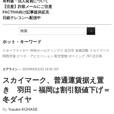
有料版・法人会員について
【注意】詐欺メールにご注意
FACTIVA向け記事提供拡充
日経テレコンへ配信中
ホット・キーワード
スターフライヤー
ANAホールディングス
全日空
発着回数
スカイマーク
関西空港
ピーチ・アビエーション
航空貨物
ボーイング
787
訪日客
737NG
A320
利用実績
人事
キャンペーン
日本航空
A350 XWB
777
国交
省
成田空港
実績
羽田空港
旅客数
セントレア
福岡空港
国交省航空局
伊
エアライン
— 2025年8月22日 19:30 JST
丹空港
エアバス
先週の注目記事
LCC
新千歳空港
客室乗務員
新路線
新
型コロナウイルス
スカイマーク、普通運賃据え置
き 羽田－福岡は割引額値下げ＝
冬ダイヤ
By
Yusuke KOHASE