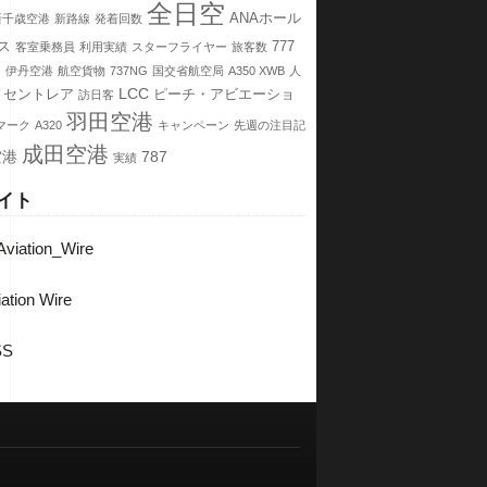
全日空
ANAホール
新千歳空港
新路線
発着回数
ス
777
客室乗務員
利用実績
スターフライヤー
旅客数
ス
伊丹空港
航空貨物
737NG
国交省航空局
A350 XWB
人
LCC
セントレア
ピーチ・アビエーショ
訪日客
羽田空港
マーク
A320
キャンペーン
先週の注目記
成田空港
空港
787
実績
イト
viation_Wire
ation Wire
SS