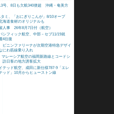
13号、8日も欠航340便超 沖縄・奄美方
1タミ、「おにぎりこんが」8/10オープ
北海道食材のオリジナルも
省人事 26年8月7日付（航空）
パシフィック航空、中部－セブ11/19就
週4往復
、ピニンファリーナが次期空港特急デザイ
なにわ筋線乗り入れ
L、マレーシア航空の福岡新路線とコードシ
 訪日客の地方誘客拡大
イテッド航空、成田に新仕様787-9「エレ
テッド」10月からヒューストン線