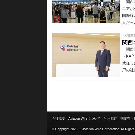
関西国
エアポ
国際線
人だっ
/ 2026年
関西
関西国
（KA
就任し
戸の社
会社概要
Aviation Wireについて
利用規約
購読料・
© Copyright 2026 — Aviation Wire Corporation. All Right