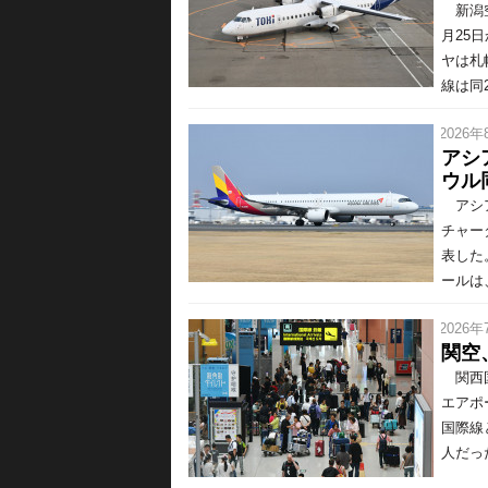
新潟空
月25
ヤは札
線は同2-
/ 2026年
アシ
ウル
アシア
チャー
表した
ールは、
/ 2026年
関空
関西国
エアポ
国際線
人だっ