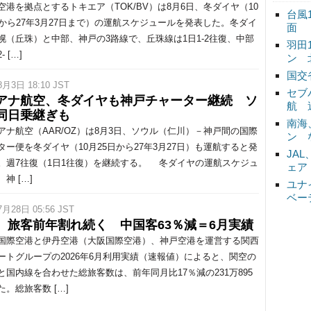
港を拠点とするトキエア（TOK/BV）は8月6日、冬ダイヤ（10
台風
日から27年3月27日まで）の運航スケジュールを発表した。冬ダイ
面
幌（丘珠）と中部、神戸の3路線で、丘珠線は1日1-2往復、中部
羽田
 […]
ン 
国交
8月3日 18:10 JST
セブ
アナ航空、冬ダイヤも神戸チャーター継続 ソ
航 
同日乗継ぎも
南海
ナ航空（AAR/OZ）は8月3日、ソウル（仁川）－神戸間の国際
ン 
ター便を冬ダイヤ（10月25日から27年3月27日）も運航すると発
JA
。週7往復（1日1往復）を継続する。 冬ダイヤの運航スケジュ
ェア
神 […]
ユナ
ベー
7月28日 05:56 JST
、旅客前年割れ続く 中国客63％減＝6月実績
際空港と伊丹空港（大阪国際空港）、神戸空港を運営する関西
ートグループの2026年6月利用実績（速報値）によると、関空の
と国内線を合わせた総旅客数は、前年同月比17％減の231万895
た。総旅客数 […]