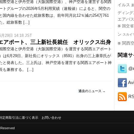
際空港と伊丹空港（大阪国際空港）、神戸空港を運営する関西
イルス
ートグループの2026年5月利用実績（速報値）によると、関空の
ディング
と国内線を合わせた総旅客数は、前年同月比12％減の254万761
エアバ
た。総旅客数 […]
国交省
事
ン
スカイ
6月29日 14:18 JST
エアポート、三上新社長就任 オリックス出身
関西
事
際空港と伊丹空港（大阪国際空港）を運営する関西エアポート
関連サ
P）は6月29日、新社長にオリックス（8591）出身の三上康章氏が
たと発表した。三上氏は、神戸空港を運営する関西エアポート神
@A
長も兼務する。 […]
Avi
過去のニュース →
R
特定商取引法に基づく表示
お問い合わせ
s Reserved