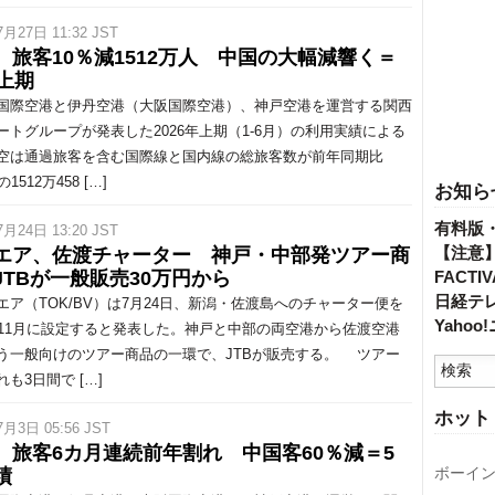
7月27日 11:32 JST
、旅客10％減1512万人 中国の大幅減響く＝
年上期
際空港と伊丹空港（大阪国際空港）、神戸空港を運営する関西
ートグループが発表した2026年上期（1-6月）の利用実績による
空は通過旅客を含む国際線と国内線の総旅客数が前年同期比
1512万458 […]
お知ら
有料版
7月24日 13:20 JST
【注意
エア、佐渡チャーター 神戸・中部発ツアー商
JTBが一般販売30万円から
FACT
日経テ
ア（TOK/BV）は7月24日、新潟・佐渡島へのチャーター便を
Yaho
と11月に設定すると発表した。神戸と中部の両空港から佐渡空港
う一般向けのツアー商品の一環で、JTBが販売する。 ツアー
も3日間で […]
ホット
7月3日 05:56 JST
、旅客6カ月連続前年割れ 中国客60％減＝5
ボーイ
績