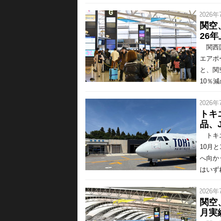
/ 2026年
関空
26
関西国
エアポ
と、関
10％減の
/ 2026年
トキ
品、
トキエ
10月
へ向か
はいずれ
/ 2026年
関空
月実