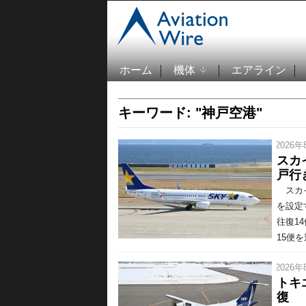
ホーム
機体
エアライン
キーワード: "神戸空港"
/ 2026年
スカ
戸行
スカイ
を設定
往復1
15便を
/ 2026年
トキ
復