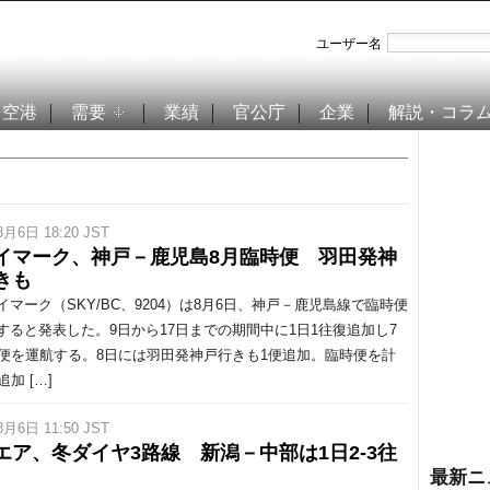
ユーザー名
空港
需要
業績
官公庁
企業
解説・コラ
8月6日 18:20 JST
イマーク、神戸－鹿児島8月臨時便 羽田発神
きも
マーク（SKY/BC、9204）は8月6日、神戸－鹿児島線で臨時便
すると発表した。9日から17日までの期間中に1日1往復追加し7
4便を運航する。8日には羽田発神戸行きも1便追加。臨時便を計
追加 […]
8月6日 11:50 JST
エア、冬ダイヤ3路線 新潟－中部は1日2-3往
最新ニ