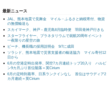
最新ニュース
JAL、熊本地震で見舞金 マイル・ふるさと納税寄付、物資
の無償輸送も
スカイマーク、神戸－鹿児島8月臨時便 羽田発神戸行きも
スターフライヤー、プラネタリウムで就航20周年イベント
一夜限りの星空の旅
ピーチ、機長職の採用説明会 9/7に成田
ソラシド、熊本地震で災害支援者の輸送協力 マイル寄付12
日から
6月の空港定時出発率、関空7カ月連続トップ20入り ハルビ
ン9カ月ぶり首位陥落＝英Cirium
6月の定時到着率、日系ランクインなし 首位はサウディア2
カ月連続＝英Cirium