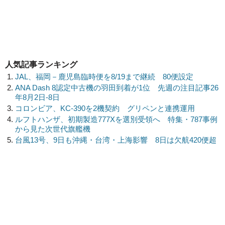
人気記事ランキング
JAL、福岡－鹿児島臨時便を8/19まで継続 80便設定
ANA Dash 8認定中古機の羽田到着が1位 先週の注目記事26
年8月2日-8日
コロンビア、KC-390を2機契約 グリペンと連携運用
ルフトハンザ、初期製造777Xを選別受領へ 特集・787事例
から見た次世代旗艦機
台風13号、9日も沖縄・台湾・上海影響 8日は欠航420便超