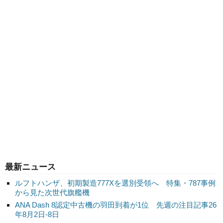
最新ニュース
ルフトハンザ、初期製造777Xを選別受領へ 特集・787事例
から見た次世代旗艦機
ANA Dash 8認定中古機の羽田到着が1位 先週の注目記事26
年8月2日-8日