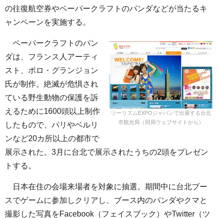
の往復航空券やペーパークラフトのパンダなどが当たるキ
ャンペーンを実施する。
ペーパークラフトのパン
ダは、フランス人アーティ
スト、ポロ・グランジョン
氏が制作。絶滅が危惧され
ている野生動物の保護を訴
えるために1600頭以上制作
ツーリズムEXPOジャパンで出展する台北
市観光局（同局ウェブサイトから）
したもので、パリやベルリ
ンなど20カ所以上の都市で
展示された。3月に台北で展示されたうちの2頭をプレゼン
トする。
日本在住の会場来場者を対象に抽選。期間中に台北ブー
スでゲームに参加しクリアし、ブース内のパンダやクマと
撮影した写真をFacebook（フェイスブック）やTwitter（ツ