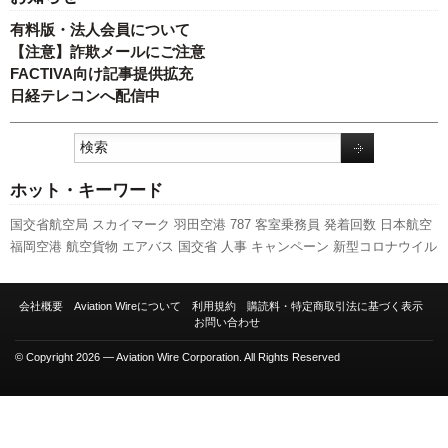
有料版・法人会員について
【注意】詐欺メールにご注意
FACTIVA向け記事提供拡充
日経テレコンへ配信中
ホット・キーワード
国交省航空局
スカイマーク
羽田空港
787
客室乗務員
発着回数
日本航空
福岡空港
航空貨物
エアバス
国交省
人事
キャンペーン
新型コロナウイル
ス
LCC
A320
777
関西空港
A350 XWB
新路線
伊丹空港
実績
セントレア
ボーイング
全日空
ピーチ・アビエーション
スターフライヤー
成田空港
会社概要
Aviation Wireについて
利用規約
購読料・特定商取引法に基づく表示
737NG
旅客数
ANAホールディングス
先週の注目記事
新千歳空港
訪日客
お問い合わせ
利用実績
© Copyright 2026 — Aviation Wire Corporation. All Rights Reserved