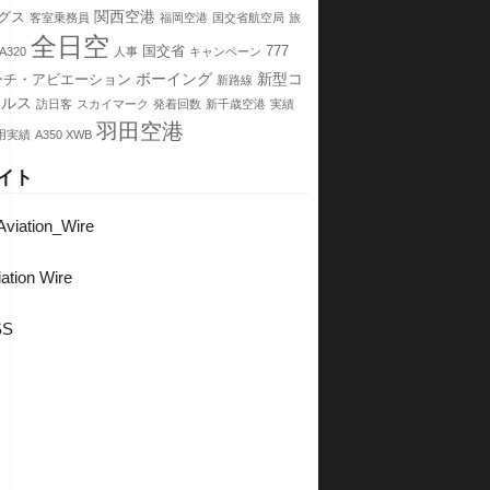
関西空港
グス
客室乗務員
福岡空港
国交省航空局
旅
全日空
国交省
777
A320
人事
キャンペーン
ボーイング
新型コ
ーチ・アビエーション
新路線
イルス
訪日客
スカイマーク
発着回数
新千歳空港
実績
羽田空港
用実績
A350 XWB
イト
viation_Wire
ation Wire
SS