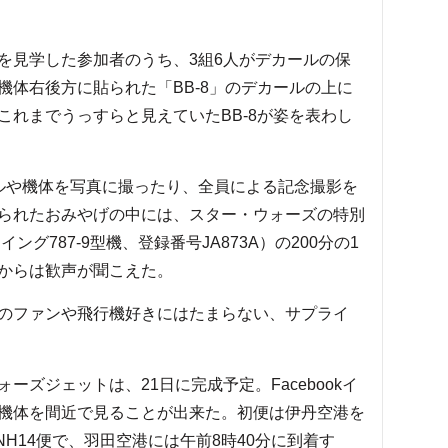
見学した参加者のうち、3組6人がデカールの保
機体右後方に貼られた「BB-8」のデカールの上に
これまでうっすらと見えていたBB-8が姿を表わし
ルや機体を写真に撮ったり、全員による記念撮影を
られたおみやげの中には、スター・ウォーズの特別
ーイング787-9型機、登録番号JA873A）の200分の1
からは歓声が聞こえた。
のファンや飛行機好きにはたまらない、サプライ
ズジェットは、21日に完成予定。Facebookイ
機体を間近で見ることが出来た。初便は伊丹空港を
NH14便で、羽田空港には午前8時40分に到着す