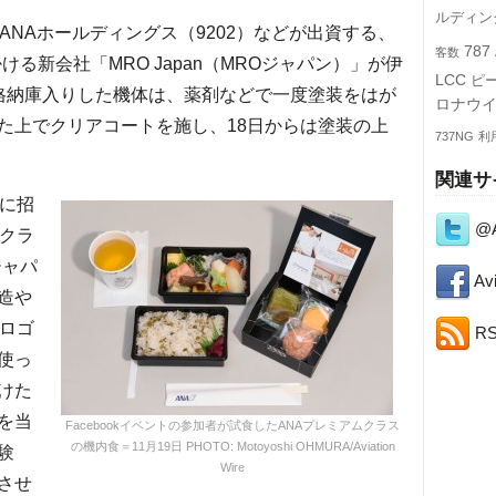
ルディン
NAホールディングス（9202）などが出資する、
787
客数
る新会社「MRO Japan（MROジャパン）」が伊
LCC
ピ
格納庫入りした機体は、薬剤などで一度塗装をはが
ロナウ
た上でクリアコートを施し、18日からは塗装の上
737NG
利
関連サ
に招
@A
ムクラ
ジャパ
Avi
造や
のロゴ
R
使っ
けた
を当
Facebookイベントの参加者が試食したANAプレミアムクラス
の機内食＝11月19日 PHOTO: Motoyoshi OHMURA/Aviation
験
Wire
させ