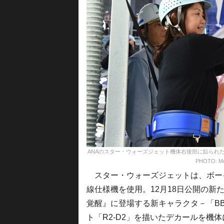
ANAのスター・ウォーズジェット機体右後部に貼られたBB
PHOTO: Mo
スター・ウォーズジェットは、ボーイング
線仕様機を使用。12月18日公開の新
覚醒』に登場する新キャラクタ－「BB
ト「R2-D2」を描いたデカールを機