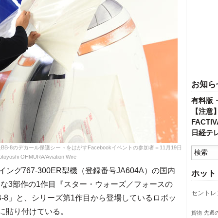
お知ら
有料版
【注意
FACT
日経テ
-8のデカール保護シートをはがすFacebookイベントの参加者＝11月19日
toyoshi OHMURA/Aviation Wire
767-300ER型機（登録番号JA604A）の国内
ホット
たな3部作の1作目『スター・ウォーズ／フォースの
セントレ
-8」と、シリーズ第1作目から登場しているロボッ
体に貼り付けている。
貨物
先週