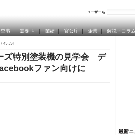
ユーザー名
空港
需要
業績
官公庁
企業
解説・コラ
:45 JST
ーズ特別塗装機の見学会 デ
cebookファン向けに
最新ニ