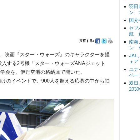
羽田
ン 
国交
セブ
航 
共有する:
南海
ン 
9日、映画『スター・ウォーズ』のキャラクターを描
JA
ェア
投入する2号機「スター・ウォーズANAジェット
ユナ
の機体見学会を、伊丹空港の格納庫で開いた。
ベー
ン向けのイベントで、900人を超える応募の中から抽
双日
20