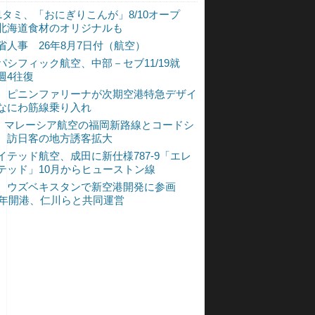
1タミ、「おにぎりこんが」8/10オープ
北海道食材のオリジナルも
省人事 26年8月7日付（航空）
パシフィック航空、中部－セブ11/19就
週4往復
、ピニンファリーナが次期空港特急デザイ
なにわ筋線乗り入れ
L、マレーシア航空の福岡新路線とコードシ
 訪日客の地方誘客拡大
イテッド航空、成田に新仕様787-9「エレ
テッド」10月からヒューストン線
、ウズベキスタンで新空港開発に参画
30年開港、仁川らと共同運営