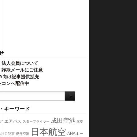
せ
・法人会員について
】詐欺メールにご注意
IVA向け記事提供拡充
レコンへ配信中
・キーワード
成田空港
エアバス
ア
スターフライヤー
航空
日本航空
ANAホー
の注目記事
伊丹空港