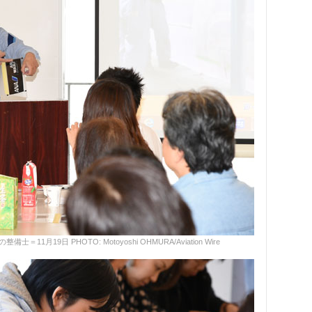
19日 PHOTO: Motoyoshi OHMURA/Aviation Wire