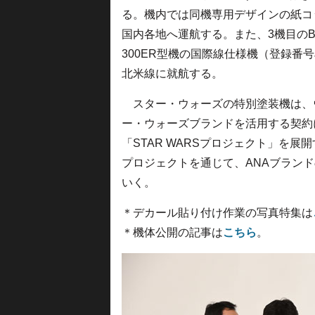
る。機内では同機専用デザインの紙コ
国内各地へ運航する。また、3機目のBB
300ER型機の国際線仕様機（登録番号JA7
北米線に就航する。
スター・ウォーズの特別塗装機は、
ー・ウォーズブランドを活用する契約に
「STAR WARSプロジェクト」を
プロジェクトを通じて、ANAブラン
いく。
＊デカール貼り付け作業の写真特集は
＊機体公開の記事は
こちら
。