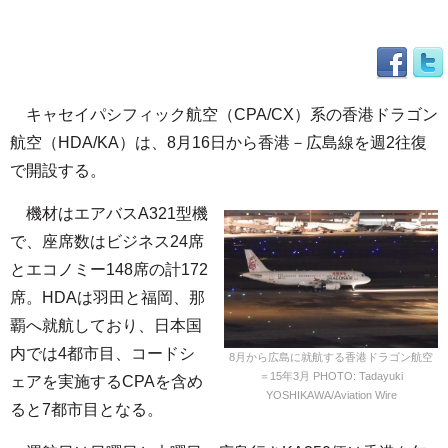
キャセイパシフィック航空（CPA/CX）系の香港ドラゴン
航空（HDA/KA）は、8月16日から香港－広島線を週2往復
で開設する。
機材はエアバスA321型機
で、座席数はビジネス24席
とエコノミー148席の計172
席。HDAは羽田と福岡、那
覇へ就航しており、日本国
内では4都市目、コードシ
8月から広島に就航する香港ドラゴン航空
＝15年3月 PHOTO: Tadayuki
ェアを実施するCPAを含め
YOSHIKAWA/Aviation Wire
ると7都市目となる。