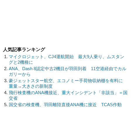
人気記事ランキング
マイクロジェット、CJ4運航開始 最大9人乗り、ムスタン
グと2機種に
ANA、Dash 8認定中古2機目が羽田到着 11空港経由でカル
ガリーから
豪ジェットスター航空、エコノミー手荷物収納棚を有料に
重量→大きさの新制度
飛行検査機のANA機接近、重大インシデント「非該当」＝国
交省
国交省の検査機、羽田離陸直後ANA機に接近 TCAS作動