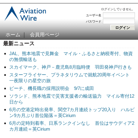
ログインしていません。
ユーザー名
パスワード
ホーム
会員用ページ
最新ニュース
JAL、熊本地震で見舞金 マイル・ふるさと納税寄付、物資
の無償輸送も
スカイマーク、神戸－鹿児島8月臨時便 羽田発神戸行きも
スターフライヤー、プラネタリウムで就航20周年イベント
一夜限りの星空の旅
ピーチ、機長職の採用説明会 9/7に成田
ソラシド、熊本地震で災害支援者の輸送協力 マイル寄付12
日から
6月の空港定時出発率、関空7カ月連続トップ20入り ハルビ
ン9カ月ぶり首位陥落＝英Cirium
6月の定時到着率、日系ランクインなし 首位はサウディア2
カ月連続＝英Cirium