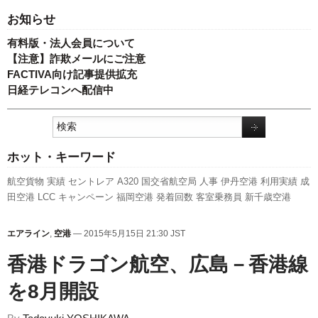
お知らせ
有料版・法人会員について
【注意】詐欺メールにご注意
FACTIVA向け記事提供拡充
日経テレコンへ配信中
ホット・キーワード
航空貨物
実績
セントレア
A320
国交省航空局
人事
伊丹空港
利用実績
成
田空港
LCC
キャンペーン
福岡空港
発着回数
客室乗務員
新千歳空港
ANAホールディングス
スターフライヤー
関西空港
国交省
スカイマーク
A350 XWB
737NG
787
訪日客
全日空
エアバス
ピーチ・アビエーション
エアライン
,
空港
— 2015年5月15日 21:30 JST
日本航空
777
ボーイング
新型コロナウイルス
新路線
旅客数
羽田空港
先
週の注目記事
香港ドラゴン航空、広島－香港線
を8月開設