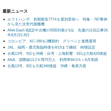
最新ニュース
ルフトハンザ、初期製造777Xを選別受領へ 特集・787事例
から見た次世代旗艦機
ANA Dash 8認定中古機の羽田到着が1位 先週の注目記事26
年8月2日-8日
コロンビア、KC-390を2機契約 グリペンと連携運用
JAL、福岡－鹿児島臨時便を8/19まで継続 80便設定
台風13号、9日も沖縄・台湾・上海影響 8日は欠航420便超
ANA、国際線13.2％増75万人 利用率84.0％＝6月実績
台風13号、8日も欠航340便超 沖縄・奄美方面