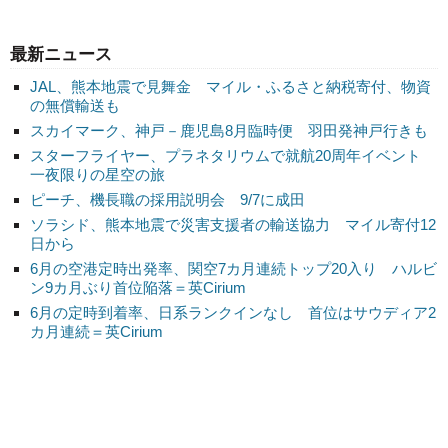
最新ニュース
JAL、熊本地震で見舞金 マイル・ふるさと納税寄付、物資
の無償輸送も
スカイマーク、神戸－鹿児島8月臨時便 羽田発神戸行きも
スターフライヤー、プラネタリウムで就航20周年イベント
一夜限りの星空の旅
ピーチ、機長職の採用説明会 9/7に成田
ソラシド、熊本地震で災害支援者の輸送協力 マイル寄付12
日から
6月の空港定時出発率、関空7カ月連続トップ20入り ハルビ
ン9カ月ぶり首位陥落＝英Cirium
6月の定時到着率、日系ランクインなし 首位はサウディア2
カ月連続＝英Cirium