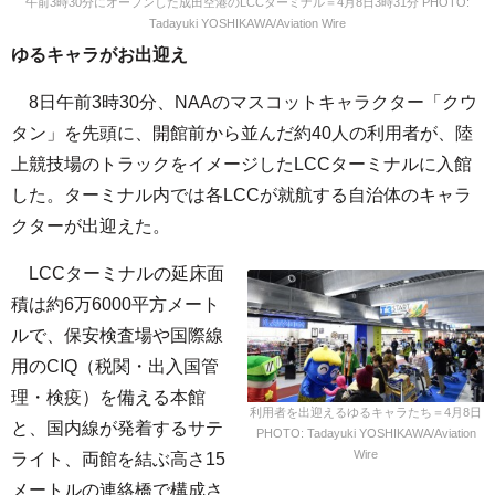
午前3時30分にオープンした成田空港のLCCターミナル＝4月8日3時31分 PHOTO:
Tadayuki YOSHIKAWA/Aviation Wire
ゆるキャラがお出迎え
8日午前3時30分、NAAのマスコットキャラクター「クウ
タン」を先頭に、開館前から並んだ約40人の利用者が、陸
上競技場のトラックをイメージしたLCCターミナルに入館
した。ターミナル内では各LCCが就航する自治体のキャラ
クターが出迎えた。
LCCターミナルの延床面
積は約6万6000平方メート
ルで、保安検査場や国際線
用のCIQ（税関・出入国管
理・検疫）を備える本館
利用者を出迎えるゆるキャラたち＝4月8日
と、国内線が発着するサテ
PHOTO: Tadayuki YOSHIKAWA/Aviation
Wire
ライト、両館を結ぶ高さ15
メートルの連絡橋で構成さ