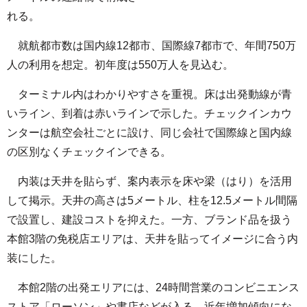
れる。
就航都市数は国内線12都市、国際線7都市で、年間750万
人の利用を想定。初年度は550万人を見込む。
ターミナル内はわかりやすさを重視。床は出発動線が青
いライン、到着は赤いラインで示した。チェックインカウ
ンターは航空会社ごとに設け、同じ会社で国際線と国内線
の区別なくチェックインできる。
内装は天井を貼らず、案内表示を床や梁（はり）を活用
して掲示。天井の高さは5メートル、柱を12.5メートル間隔
で設置し、建設コストを抑えた。一方、ブランド品を扱う
本館3階の免税店エリアは、天井を貼ってイメージに合う内
装にした。
本館2階の出発エリアには、24時間営業のコンビニエンス
ストア「ローソン」や書店などが入る。近年増加傾向にな