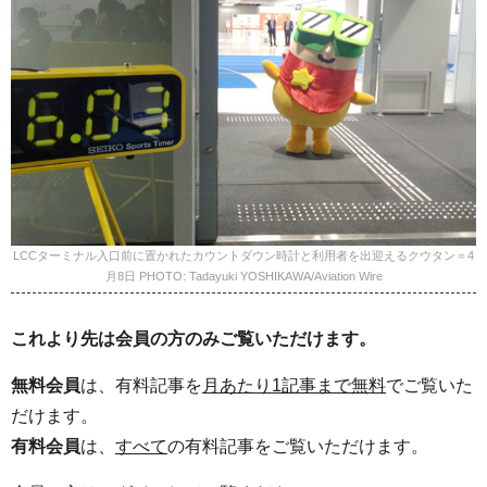
LCCターミナル入口前に置かれたカウントダウン時計と利用者を出迎えるクウタン＝4
月8日 PHOTO: Tadayuki YOSHIKAWA/Aviation Wire
これより先は会員の方のみご覧いただけます。
無料会員
は、有料記事を
月あたり1記事まで無料
でご覧いた
だけます。
有料会員
は、
すべて
の有料記事をご覧いただけます。