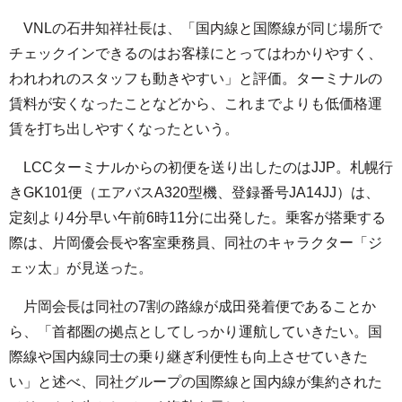
VNLの石井知祥社長は、「国内線と国際線が同じ場所で
チェックインできるのはお客様にとってはわかりやすく、
われわれのスタッフも動きやすい」と評価。ターミナルの
賃料が安くなったことなどから、これまでよりも低価格運
賃を打ち出しやすくなったという。
LCCターミナルからの初便を送り出したのはJJP。札幌行
きGK101便（エアバスA320型機、登録番号JA14JJ）は、
定刻より4分早い午前6時11分に出発した。乗客が搭乗する
際は、片岡優会長や客室乗務員、同社のキャラクター「ジ
ェッ太」が見送った。
片岡会長は同社の7割の路線が成田発着便であることか
ら、「首都圏の拠点としてしっかり運航していきたい。国
際線や国内線同士の乗り継ぎ利便性も向上させていきた
い」と述べ、同社グループの国際線と国内線が集約された