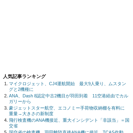
人気記事ランキング
マイクロジェット、CJ4運航開始 最大9人乗り、ムスタン
グと2機種に
ANA、Dash 8認定中古2機目が羽田到着 11空港経由でカル
ガリーから
豪ジェットスター航空、エコノミー手荷物収納棚を有料に
重量→大きさの新制度
飛行検査機のANA機接近、重大インシデント「非該当」＝国
交省
国交省の検査機、羽田離陸直後ANA機に接近 TCAS作動