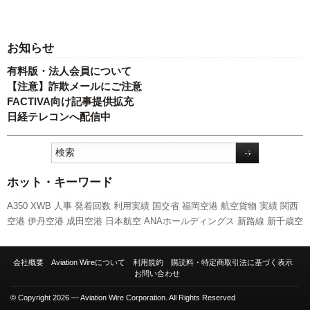
お知らせ
有料版・法人会員について
【注意】詐欺メールにご注意
FACTIVA向け記事提供拡充
日経テレコンへ配信中
ホット・キーワード
A350 XWB
人事
発着回数
利用実績
国交省
福岡空港
航空貨物
実績
関西
空港
伊丹空港
成田空港
日本航空
ANAホールディングス
新路線
新千歳空
港
新型コロナウイルス
先週の注目記事
国交省航空局
旅客数
ボーイング
客室乗務員
A320
スカイマーク
羽田空港
エアバス
全日空
737NG
セント
会社概要
Aviation Wireについて
利用規約
購読料・特定商取引法に基づく表示
レア
スターフライヤー
LCC
777
訪日客
787
キャンペーン
ピーチ・アビ
お問い合わせ
エーション
© Copyright 2026 — Aviation Wire Corporation. All Rights Reserved