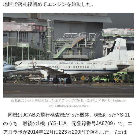
地区で落札後初めてエンジンを始動した。
落札後エンジンを初始動したエアロラボのYS-11＝2月7日 PHOTO: Tadayuki
YOSHIKAWA/Aviation Wire
同機はJCABの飛行検査機だった機体。6機あったYS-11
のうち、最後の1機（YS-11A、元登録番号JA8709）で、エ
アロラボが2014年12月に223万200円で落札した。7日は