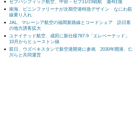
セブパシフィック航空、中部－セブ11/19就航 週4往復
南海、ピニンファリーナが次期空港特急デザイン なにわ筋
線乗り入れ
JAL、マレーシア航空の福岡新路線とコードシェア 訪日客
の地方誘客拡大
ユナイテッド航空、成田に新仕様787-9「エレベーテッド」
10月からヒューストン線
双日、ウズベキスタンで新空港開発に参画 2030年開港、仁
川らと共同運営