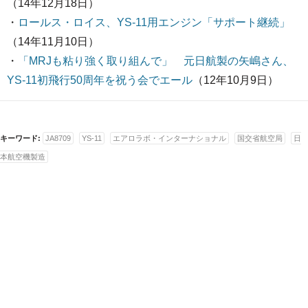
（14年12月18日）
・
ロールス・ロイス、YS-11用エンジン「サポート継続」
（14年11月10日）
・
「MRJも粘り強く取り組んで」 元日航製の矢嶋さん、
YS-11初飛行50周年を祝う会でエール
（12年10月9日）
キーワード:
JA8709
YS-11
エアロラボ・インターナショナル
国交省航空局
日
本航空機製造