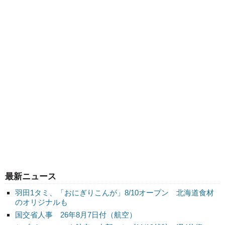
最新ニュース
羽田1タミ、「おにぎりこんが」8/10オープン 北海道食材
のオリジナルも
国交省人事 26年8月7日付（航空）