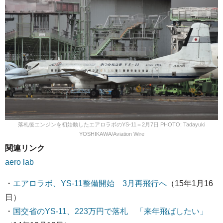
落札後エンジンを初始動したエアロラボのYS-11＝2月7日 PHOTO: Tadayuki
YOSHIKAWA/Aviation Wire
関連リンク
aero lab
・
エアロラボ、YS-11整備開始 3月再飛行へ
（15年1月16
日）
・
国交省のYS-11、223万円で落札 「来年飛ばしたい」