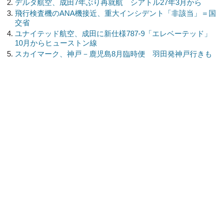
デルタ航空、成田7年ぶり再就航 シアトル27年3月から
飛行検査機のANA機接近、重大インシデント「非該当」＝国
交省
ユナイテッド航空、成田に新仕様787-9「エレベーテッド」
10月からヒューストン線
スカイマーク、神戸－鹿児島8月臨時便 羽田発神戸行きも