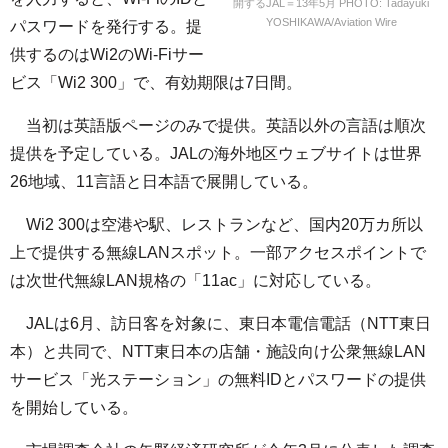
開するJAL＝13年5月 PHOTO: Tadayuki
YOSHIKAWA/Aviation Wire
パスワードを発行する。提
供するのはWi2のWi-Fiサー
ビス「Wi2 300」で、有効期限は7日間。
当初は英語版ページのみで提供。英語以外の言語は順次
提供を予定している。JALの海外地区ウェブサイトは世界
26地域、11言語と日本語で展開している。
Wi2 300は空港や駅、レストランなど、国内20万カ所以
上で提供する無線LANスポット。一部アクセスポイントで
は次世代無線LAN規格の「11ac」に対応している。
JALは6月、訪日客を対象に、東日本電信電話（NTT東日
本）と共同で、NTT東日本の店舗・施設向け公衆無線LAN
サービス「光ステーション」の無料IDとパスワードの提供
を開始している。