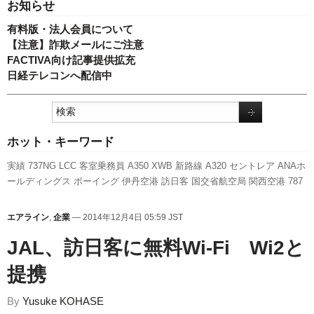
お知らせ
有料版・法人会員について
【注意】詐欺メールにご注意
FACTIVA向け記事提供拡充
日経テレコンへ配信中
ホット・キーワード
実績
737NG
LCC
客室乗務員
A350 XWB
新路線
A320
セントレア
ANAホ
ールディングス
ボーイング
伊丹空港
訪日客
国交省航空局
関西空港
787
スターフライヤー
全日空
スカイマーク
ピーチ・アビエーション
新型コ
ロナウイルス
新千歳空港
成田空港
国交省
発着回数
エアバス
人事
航空
エアライン
,
企業
— 2014年12月4日 05:59 JST
貨物
旅客数
777
福岡空港
キャンペーン
羽田空港
日本航空
先週の注目記
JAL、訪日客に無料Wi-Fi Wi2と
事
利用実績
提携
By
Yusuke KOHASE