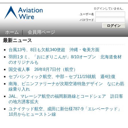
ログインしていません。
ユーザー名
パスワード
ホーム
会員用ページ
最新ニュース
台風13号、8日も欠航340便超 沖縄・奄美方面
羽田1タミ、「おにぎりこんが」8/10オープン 北海道食材
のオリジナルも
国交省人事 26年8月7日付（航空）
セブパシフィック航空、中部－セブ11/19就航 週4往復
南海、ピニンファリーナが次期空港特急デザイン なにわ筋
線乗り入れ
JAL、マレーシア航空の福岡新路線とコードシェア 訪日客
の地方誘客拡大
ユナイテッド航空、成田に新仕様787-9「エレベーテッド」
10月からヒューストン線