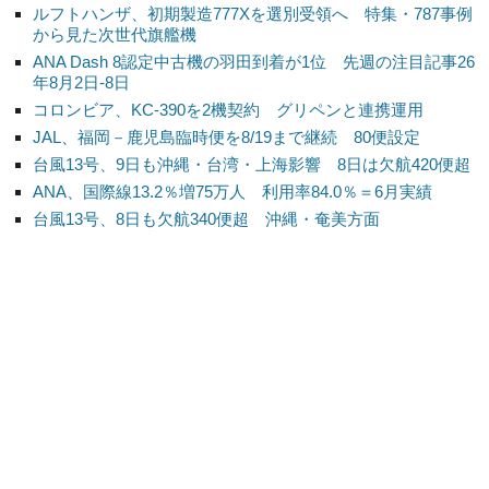
ルフトハンザ、初期製造777Xを選別受領へ 特集・787事例
から見た次世代旗艦機
ANA Dash 8認定中古機の羽田到着が1位 先週の注目記事26
年8月2日-8日
コロンビア、KC-390を2機契約 グリペンと連携運用
JAL、福岡－鹿児島臨時便を8/19まで継続 80便設定
台風13号、9日も沖縄・台湾・上海影響 8日は欠航420便超
ANA、国際線13.2％増75万人 利用率84.0％＝6月実績
台風13号、8日も欠航340便超 沖縄・奄美方面