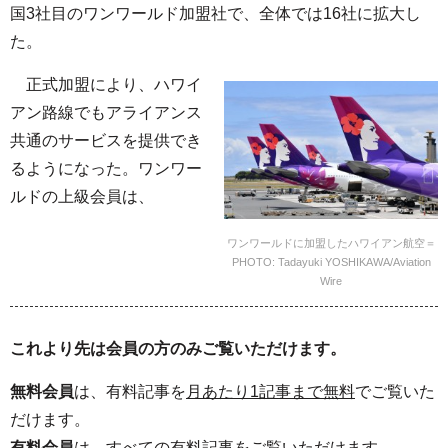
国3社目のワンワールド加盟社で、全体では16社に拡大し
た。
正式加盟により、ハワイ
アン路線でもアライアンス
共通のサービスを提供でき
るようになった。ワンワー
ルドの上級会員は、
ワンワールドに加盟したハワイアン航空＝
PHOTO: Tadayuki YOSHIKAWA/Aviation
Wire
これより先は会員の方のみご覧いただけます。
無料会員
は、有料記事を
月あたり1記事まで無料
でご覧いた
だけます。
有料会員
は、
すべて
の有料記事をご覧いただけます。