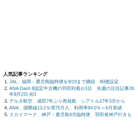
人気記事ランキング
JAL、福岡－鹿児島臨時便を8/19まで継続 80便設定
ANA Dash 8認定中古機の羽田到着が1位 先週の注目記事26
年8月2日-8日
デルタ航空、成田7年ぶり再就航 シアトル27年3月から
ANA、国際線13.2％増75万人 利用率84.0％＝6月実績
スカイマーク、神戸－鹿児島8月臨時便 羽田発神戸行きも