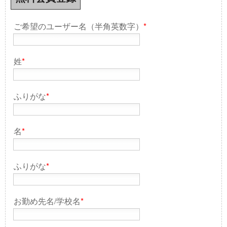
ご希望のユーザー名（半角英数字）
*
姓
*
ふりがな
*
名
*
ふりがな
*
お勤め先名/学校名
*