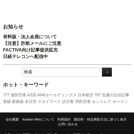
お知らせ
有料版・法人会員について
【注意】詐欺メールにご注意
FACTIVA向け記事提供拡充
日経テレコンへ配信中
ホット・キーワード
777
成田空港
A320
ANAホールディングス
日本航空
787
先週の注目記事
実績
新路線
全日空
スカイマーク
訪日客
羽田空港
セントレア
ボーイン
グ
福岡空港
LCC
新型コロナウイルス
国交省
利用実績
関西空港
ピー
チ・アビエーション
新千歳空港
客室乗務員
発着回数
エアバス
スターフ
会社概要
Aviation Wireについて
利用規約
購読料・特定商取引法に基づく表示
ライヤー
旅客数
航空貨物
737NG
A350 XWB
人事
キャンペーン
国交省
お問い合わせ
航空局
伊丹空港