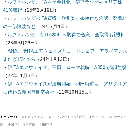
・
ルフトハンザ、ITAを子会社化 伊フラッグキャリア株
41％取得
（25年1月19日）
・
ルフトハンザのITA買収、欧州委が条件付き承認 発着枠
の一部譲渡など
（24年7月4日）
・
ルフトハンザ、伊ITA株41％取得で合意 全取得も視野
（23年5月26日）
・
ANA、伊ITAエアウェイズとコードシェア アライアンス
またぎ1/24から
（24年1月12日）
・
伊ITAエアウェイズ、羽田－ローマ就航 A350で週3往復
（22年11月6日）
・
伊ITAエアウェイズが運航開始 羽田就航も、アリタリア
に代わる新国営航空会社
（21年10月15日）
キーワード:
ITAエアウェイズ
ルフトハンザドイツ航空
ローマ・フィウミチーノ空
港
全日空
共同事業
羽田空港