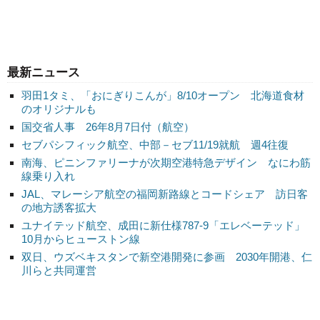
最新ニュース
羽田1タミ、「おにぎりこんが」8/10オープン 北海道食材
のオリジナルも
国交省人事 26年8月7日付（航空）
セブパシフィック航空、中部－セブ11/19就航 週4往復
南海、ピニンファリーナが次期空港特急デザイン なにわ筋
線乗り入れ
JAL、マレーシア航空の福岡新路線とコードシェア 訪日客
の地方誘客拡大
ユナイテッド航空、成田に新仕様787-9「エレベーテッド」
10月からヒューストン線
双日、ウズベキスタンで新空港開発に参画 2030年開港、仁
川らと共同運営