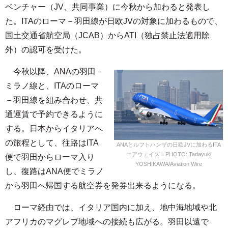
ベンチャー（JV、共同事業）に今秋から加わると発表し
た。ITAのローマ－羽田線が日欧JVの対象に加わるもので、
国土交通省航空局（JCAB）からATI（独占禁止法適用除
外）の認可を受けた。
今秋以降、ANAの羽田－
ミラノ線と、ITAのローマ
－羽田線を組み合わせ、共
通運賃で予約できるように
する。日本からイタリアへ
の旅程として、往路はITA
ANAとルフトハンザの日欧JVに加わるITA
エアウェイズ＝PHOTO: Tadayuki
便で羽田からローマ入り
YOSHIKAWA/Aviation Wire
し、復路はANA便でミラノ
から羽田へ帰国する航空券を発券出来るようになる。
ローマ経由では、イタリア国内に加え、地中海地域や北
アフリカのマグレブ地域への接続も広がる。羽田以遠で