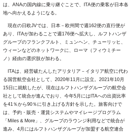
は、ANAの国内線に乗り継ぐことで、ITA便の乗客が日本各
地へ向かえるようになる。
現在の日欧JVでは、日本－欧州間で週162便の直行便が
あり、ITAが加わることで週176便へ拡大し、ルフトハンザ
グループのフランクフルト、ミュンヘン、チューリッヒ、
ウィーンなどのネットワークに、ローマ（フィウミチー
ノ）経由の選択肢が加わる。
ITAは、経営破たんしたアリタリア－イタリア航空に代わ
る国営航空会社として、2020年11月に設立。2021年10月
15日に就航したが、現在はルフトハンザグループの航空会
社として統合が進んでおり、今年5月にはITAへの出資比率
を41％から90％に引き上げる方針を示した。旅客向けで
は、予約・販売・運賃システムやマイレージプログラム
「Miles & More」、グループのラウンジ利用などで統合が
進み、4月にはルフトハンザグループが加盟する航空連合