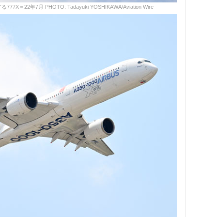
年7月 PHOTO: Tadayuki YOSHIKAWA/Aviation Wire