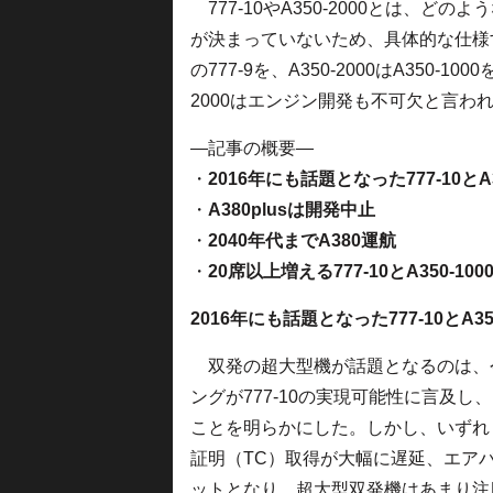
777-10やA350-2000とは、
が決まっていないため、具体的な仕様すら
の777-9を、A350-2000はA350-
2000はエンジン開発も不可欠と言わ
—記事の概要—
・
2016年にも話題となった777-10とA35
・
A380plusは開発中止
・
2040年代までA380運航
・
20席以上増える777-10とA350-100
2016年にも話題となった777-10とA350
双発の超大型機が話題となるのは、今
ングが777-10の実現可能性に言及し、
ことを明らかにした。しかし、いずれ
証明（TC）取得が大幅に遅延、エアバスは
ットとなり、超大型双発機はあまり注