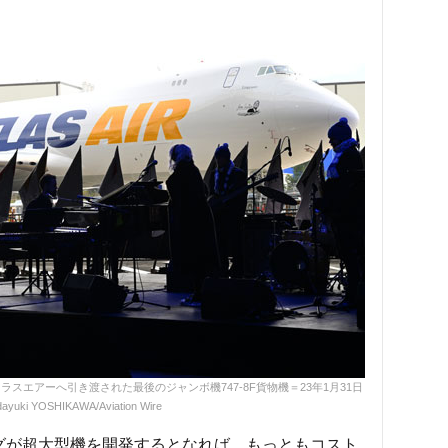
エアーへ引き渡された最後のジャンボ機747-8F貨物機＝23年1月31日
ayuki YOSHIKAWA/Aviation Wire
ングが超大型機を開発するとなれば、もっともコスト