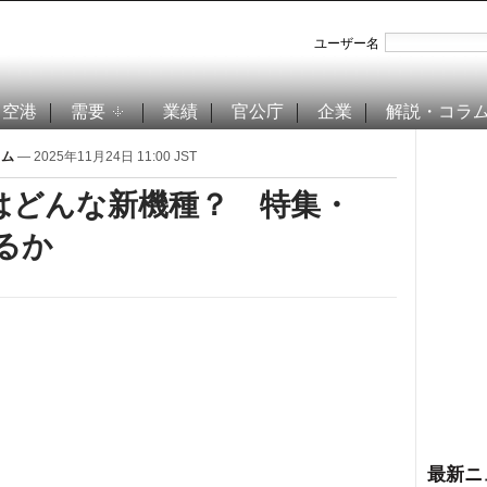
ユーザー名
空港
需要
業績
官公庁
企業
解説・コラ
ラム
— 2025年11月24日 11:00 JST
2000はどんな新機種？ 特集・
るか
最新ニ