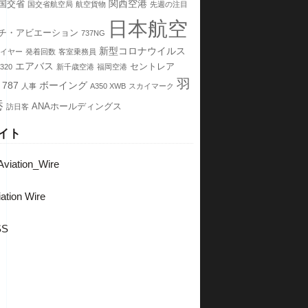
関西空港
国交省
国交省航空局
航空貨物
先週の注目
日本航空
チ・アビエーション
737NG
新型コロナウイルス
イヤー
発着回数
客室乗務員
エアバス
セントレア
320
新千歳空港
福岡空港
羽
787
ボーイング
人事
A350 XWB
スカイマーク
港
ANAホールディングス
訪日客
イト
viation_Wire
ation Wire
SS