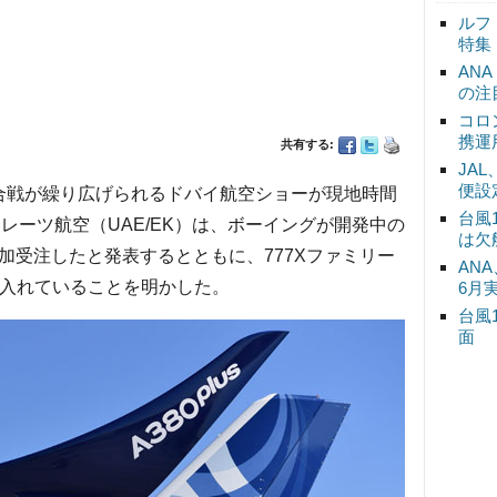
ルフ
特集
AN
の注
コロ
携運
共有する:
JA
便設
合戦が繰り広げられるドバイ航空ショーが現地時間
台風
ミレーツ航空（UAE/EK）は、ボーイングが開発中の
は欠
機追加受注したと発表するとともに、777Xファミリー
ANA
野に入れていることを明かした。
6月
台風
面