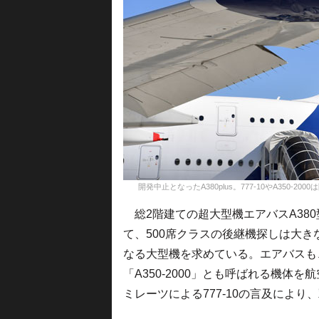
開発中止となったA380plus。777-10やA350-2000は開発
総2階建ての超大型機エアバスA380
て、500席クラスの後継機探しは大きな
なる大型機を求めている。エアバスも、か
「A350-2000」とも呼ばれる機
ミレーツによる777-10の言及によ