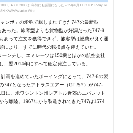
A350-2000は9年前にも話題になった＝25年6月 PHOTO: Tadayuki
SHIKAWA/Aviation Wire
ャンボ」の愛称で親しまれてきた747の最新型
もあった。旅客型よりも貨物型が好調だった747-8
もあって注文を獲得できず、旅客型は燃費が良く運
頭により、すでに時代の転換点を迎えていた。
でローンチし、エミレーツは150機とほかの航空会社
、翌2014年にすべて確定発注している。
計画を進めていたボーイングにとって、747-8の製
47となったアトラスエアー（GTI/5Y）が747-
年2月1日に、米ワシントン州シアトル近郊のエバレット
離陸。1967年から製造されてきた747は1574