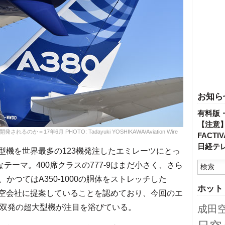
お知ら
有料版
【注意
されるのか＝17年6月 PHOTO: Tadayuki YOSHIKAWA/Aviation Wire
FACT
日経テ
型機を世界最多の123機発注したエミレーツにとっ
テーマ。400席クラスの777-9はまだ小さく、さら
つてはA350-1000の胴体をストレッチした
ホット
体を航空会社に提案していることを認めており、今回のエ
り、双発の超大型機が注目を浴びている。
成田