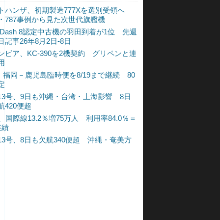
トハンザ、初期製造777Xを選別受領へ
・787事例から見た次世代旗艦機
A Dash 8認定中古機の羽田到着が1位 先週
目記事26年8月2日-8日
ンビア、KC-390を2機契約 グリペンと連
用
L、福岡－鹿児島臨時便を8/19まで継続 80
定
13号、9日も沖縄・台湾・上海影響 8日
航420便超
、国際線13.2％増75万人 利用率84.0％＝
実績
13号、8日も欠航340便超 沖縄・奄美方