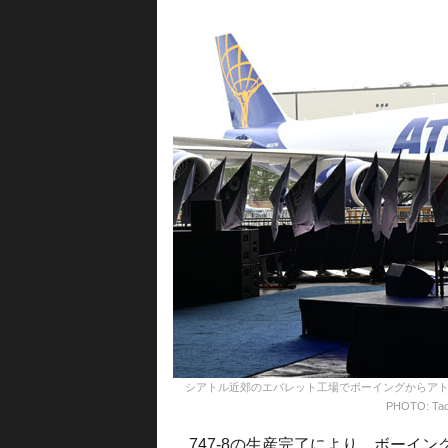
シアトル近郊のエバレット工場でボーイングからアトラス
PHOTO: Tad
747-8の生産完了により、ボーイ