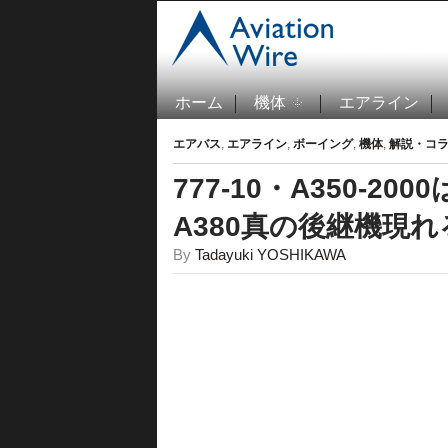
ホーム
機体
エアライン
エアバス
,
エアライン
,
ボーイング
,
機体
,
解説・コ
777-10・A350-
A380真の後継機現れ
By
Tadayuki YOSHIKAWA