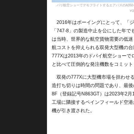
パリ航空ショーでデモフライトするエアバスのA350-1000。
YO
2016年はボーイングにとって、「ジ
「747-8」の製造中止を公にした年で
は当時、世界的な航空貨物需要の低迷
航コストを抑えられる双発大型機の台
777Xは2013年のドバイ航空ショー
と比べて圧倒的な発注機数をコミットし
双発の777Xに大型機市場を担わせる
造打ち切りは時間の問題であり、最後の7
8F（登録記号N863GT）は2023
工場に隣接するペインフィールド空港から
機が引き渡された。