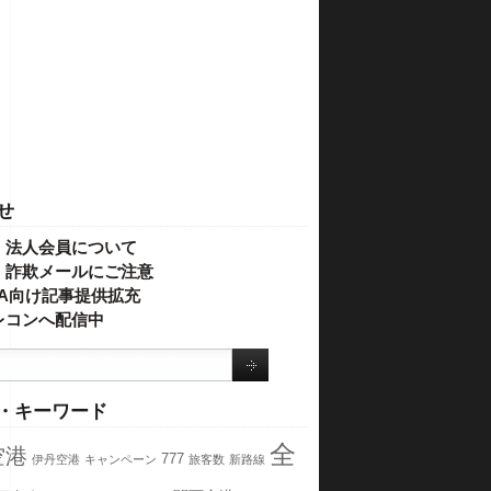
せ
・法人会員について
】詐欺メールにご注意
IVA向け記事提供拡充
レコンへ配信中
・キーワード
全
空港
777
伊丹空港
キャンペーン
旅客数
新路線