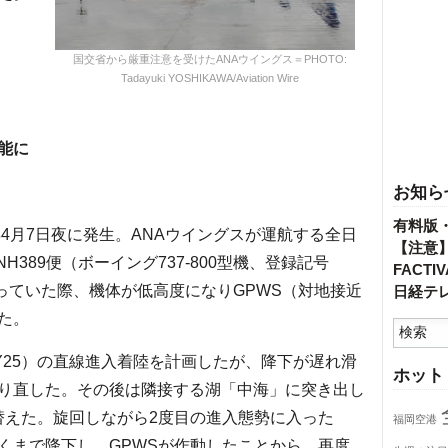
国交省から厳重注意を受けたANAウイングス＝PHOTO:
Tadayuki YOSHIKAWA/Aviation Wire
能に
お知ら
有料版
4月7日夜に発生。ANAウイングスが運航する全日
【注意
H389便（ボーイング737-800型機、登録記号
FACT
入っていた際、機体が低高度になりGPWS（対地接近
日経テ
た。
25）の直線進入着陸を計画したが、降下が遅れ滑
ホット
り直した。その後は隣接する湖「中海」に突き出し
替えた。旋回しながら2度目の進入態勢に入った
福岡空港
くまで降下し、GPWSが作動したことから、再度