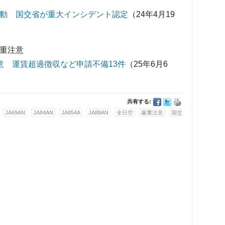
作動 国交省が重大インシデント認定
（24年4月19
厳重注意
意 運賃超過徴収など申請不備13件
（25年6月6
共有する:
JA69AN
JA84AN
JA854A
JA88AN
全日空
厳重注意
国交