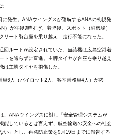
に
に発生。ANAウイングスが運航するANAの札幌発
JA84AN）が午後9時すぎ、着陸後、スポット（駐機場）
クリート製台座を乗り越え、走行不能になった。
迂回ルートが設定されていた。当該機は広島空港着
ートを通らずに直進。主脚タイヤが台座を乗り越え
機は主脚タイヤを損傷した。
乗員6人（パイロット2人、客室乗務員4人）が搭
。
、ANAウイングスに対し「安全管理システムが
機能しているとは言えず、航空輸送の安全への社会
ない」とし、再発防止策を9月19日までに報告する