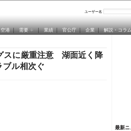
ユーザー名
空港
需要
業績
官公庁
企業
解説・コラ
グスに厳重注意 湖面近く降
ラブル相次ぐ
最新ニ