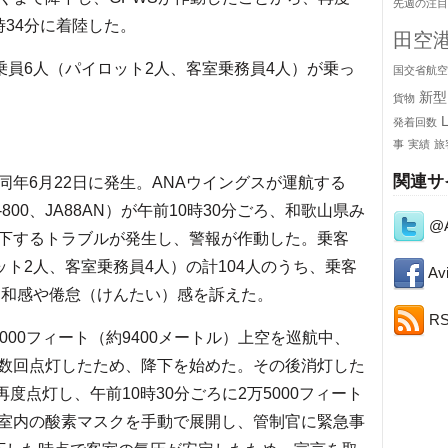
先週の注目
34分に着陸した。
田空
乗員6人（パイロット2人、客室乗務員4人）が乗っ
国交省航空
新型
貨物
発着回数
事
実績
旅
関連サ
年6月22日に発生。ANAウイングスが運航する
-800、JA88AN）が午前10時30分ごろ、和歌山県み
@A
下するトラブルが発生し、警報が作動した。乗客
ット2人、客室乗務員4人）の計104人のうち、乗客
Avi
違和感や倦怠（けんたい）感を訴えた。
R
00フィート（約9400メートル）上空を巡航中、
数回点灯したため、降下を始めた。その後消灯した
再度点灯し、午前10時30分ごろに2万5000フィート
室内の酸素マスクを手動で展開し、管制官に緊急事