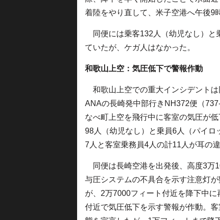
着陸をやり直して、米子空港へ午後9時
同便には乗客132人（幼児なし）と
ていたが、ケガ人はなかった。
和歌山上空：気圧低下で警報作動
和歌山上空での重大インシデントは同
ANAの長崎発中部行きNH372便（737
なべ町上空を飛行中に客室の気圧が低
98人（幼児なし）と乗員6人（パイロ
7人と客室乗務員4人の計11人が耳の
同便は長崎空港を出発後、高度3万10
与圧システムの不具合を示す注意灯が
が、2万7000フィート付近を降下中に
付近で気圧低下を示す警報が作動。客