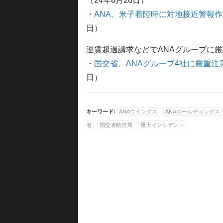
（24年6月26日）
・
ANA、米子着陸時に対地接近警報
日）
運賃超過請求などでANAグループに
・
国交省、ANAグループ4社に厳重注
日）
キーワード:
ANAウイングス
ANAホールディングス
省
国交省航空局
重大インシデント