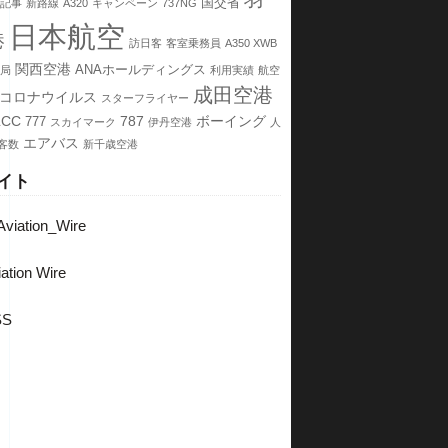
羽
国交省
記事
新路線
A320
キャンペーン
737NG
日本航空
港
訪日客
客室乗務員
A350 XWB
関西空港
ANAホールディングス
局
利用実績
航空
成田空港
コロナウイルス
スターフライヤー
LCC
787
ボーイング
777
スカイマーク
伊丹空港
人
エアバス
客数
新千歳空港
イト
viation_Wire
ation Wire
SS