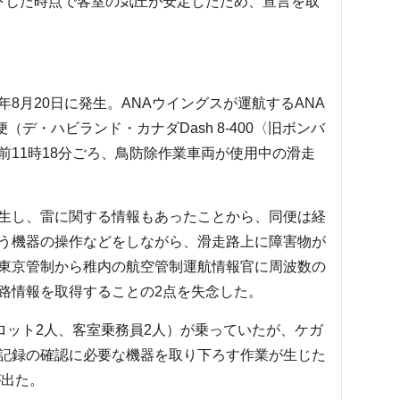
下した時点で客室の気圧が安定したため、宣言を取
月20日に発生。ANAウイングスが運航するANA
（デ・ハビランド・カナダDash 8-400〈旧ボンバ
が午前11時18分ごろ、鳥防除作業車両が使用中の滑走
生し、雷に関する情報もあったことから、同便は経
う機器の操作などをしながら、滑走路上に障害物が
東京管制から稚内の航空管制運航情報官に周波数の
路情報を取得することの2点を失念した。
ロット2人、客室乗務員2人）が乗っていたが、ケガ
記録の確認に必要な機器を取り下ろす作業が生じた
が出た。