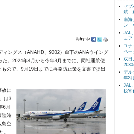
セブ
航 
南海
ン 
JA
ェア
共有する:
ユナ
ベー
ィングス（ANAHD、9202）傘下のANAウイング
双日
った。2024年4月から今年8月までに、同社運航便
20
たもので、9月19日までに再発防止策を文書で提出
デル
年3
JA
事故に
税寄
」は3
年6月
着陸時
広島空
た。