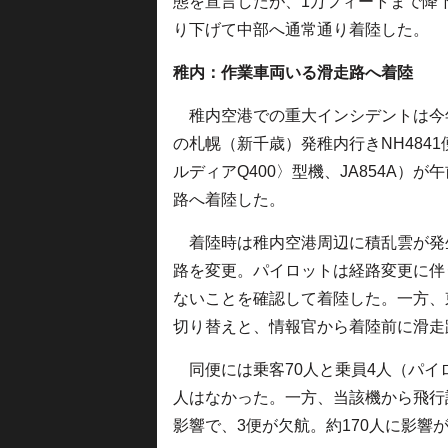
態を宣言したが、1万フィートまで降
り下げて中部へ通常通り着陸した。
稚内：作業車両いる滑走路へ着陸
稚内空港での重大インシデントは今年8
の札幌（新千歳）発稚内行きNH4841便
ルディアQ400〉型機、JA854A）
路へ着陸した。
着陸時は稚内空港周辺に積乱雲が発
路を変更。パイロットは経路変更に伴
ないことを確認して着陸した。一方、
切り替えと、情報官から着陸前に滑走
同便には乗客70人と乗員4人（パイ
人はなかった。一方、当該機から飛行
影響で、3便が欠航。約170人に影響