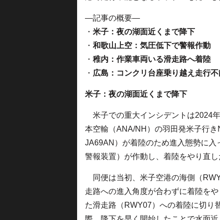
—記事の概要—
・
米子：夜の湖面近くまで降下
・
和歌山上空：気圧低下で警報作動
・
稚内：作業車両いる滑走路へ着陸
・
広島：コンクリ台座乗り越え走行不
米子：夜の湖面近くまで降下
米子での重大インシデントは2024年
本空輸（ANA/NH）の羽田発米子行きN
JA69AN）が着陸のため進入態勢に
警報装置）が作動し、着陸をやり直し
同便は当初、米子空港の海側（RWY
走路への進入角度が合わずに着陸をや
た滑走路（RWY07）への着陸に切り
際、降下を早く開始したことで水面近