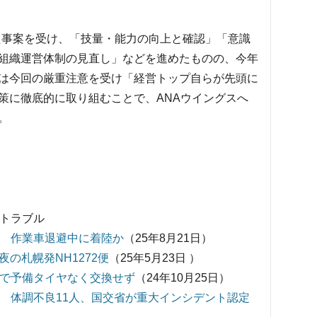
きた事案を受け、「技量・能力の向上と確認」「意識
組織運営体制の見直し」などを進めたものの、今年
は今回の厳重注意を受け「経営トップ自らが先頭に
策に徹底的に取り組むことで、ANAウイングスへ
。
・トラブル
ト 作業車退避中に着陸か
（25年8月21日）
夜の札幌発NH1272便
（25年5月23日 ）
港で予備タイヤなく交換せず
（24年10月25日）
報 体調不良11人、国交省が重大インシデント認定