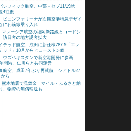
パシフィック航空、中部－セブ11/19就
週4往復
、ピニンファリーナが次期空港特急デザイ
なにわ筋線乗り入れ
L、マレーシア航空の福岡新路線とコードシ
 訪日客の地方誘客拡大
イテッド航空、成田に新仕様787-9「エレ
テッド」10月からヒューストン線
、ウズベキスタンで新空港開発に参画
30年開港、仁川らと共同運営
タ航空、成田7年ぶり再就航 シアトル27
月から
L、熊本地震で見舞金 マイル・ふるさと納
付、物資の無償輸送も