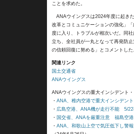
ことを求めた。
ANAウイングスは2024年度に起
改革とコミュニケーションの強化」「
度に入り、トラブルが相次いだ。同社
立ち、全社員が一丸となって再発防止
の信頼回復に努める」とコメントした
関連リンク
国土交通省
ANAウイングス
ANAウイングスの重大インシデント
・
ANA、稚内空港で重大インシデン
・
広島空港、ANA機が走行不能 5/22
・
国交省、ANAを厳重注意 福島空
・
ANA、和歌山上空で気圧低下し警