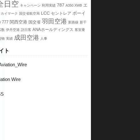
全日空
787
エ
キャンペーン
利用実績
A350 XWB
LCC
ボーイ
セントレア
スカイマーク
国交省航空局
羽田空港
関西空港
777
国交省
0
新路線
新千
ANAホールディングス
客数
伊丹空港
訪日客
客室乗
成田空港
貨物
実績
人事
イト
viation_Wire
ation Wire
SS