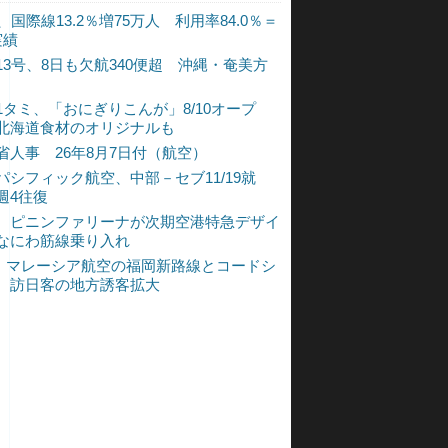
、国際線13.2％増75万人 利用率84.0％＝
実績
13号、8日も欠航340便超 沖縄・奄美方
1タミ、「おにぎりこんが」8/10オープ
北海道食材のオリジナルも
省人事 26年8月7日付（航空）
パシフィック航空、中部－セブ11/19就
週4往復
、ピニンファリーナが次期空港特急デザイ
なにわ筋線乗り入れ
L、マレーシア航空の福岡新路線とコードシ
 訪日客の地方誘客拡大