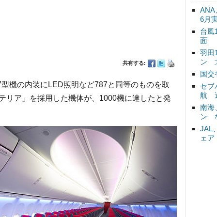
ANA
6月
台風
面
羽田
ン 
共有する:
国交
7型機の内装にLED照明など787と同等のものを取
セブ
航 
テリア」を採用した機体が、1000機に達したと発
南海
ン 
JA
ェア