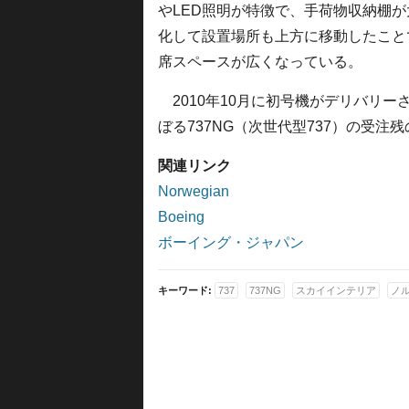
やLED照明が特徴で、手荷物収納棚が
化して設置場所も上方に移動したこと
席スペースが広くなっている。
2010年10月に初号機がデリバリーさ
ぼる737NG（次世代型737）の受注
関連リンク
Norwegian
Boeing
ボーイング・ジャパン
キーワード:
737
737NG
スカイインテリア
ノ