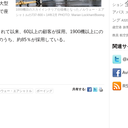
大型
ション
1000機目のスカイインテリア仕様機となったノルウェー・エア
で座
アバス
シャトルの737-800＝14年2月 PHOTO: Marian Lockhart/Boeing
ング
A32
歳空港
旅
れて以来、60以上の顧客が採用。1900機以上にの
務員
航空
残のうち、約85％が採用している。
関連サ
@A
Avi
R
共有する:
ルウェー・エアシャトル
ボーイング