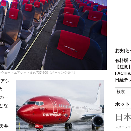
お知ら
有料版
【注意
ェー・エアシャトルの737-800（ボーイング提供）
FACT
日経テ
エアシ
カ
の一
ホット
0とな
日
天井
スターフラ