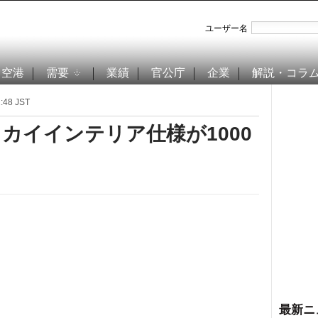
ユーザー名
空港
需要
業績
官公庁
企業
解説・コラ
48 JST
スカイインテリア仕様が1000
最新ニ