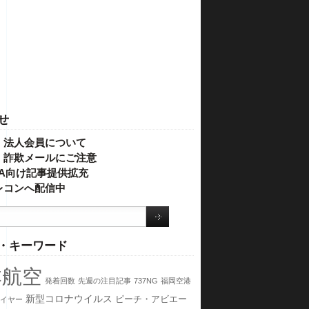
せ
・法人会員について
】詐欺メールにご注意
IVA向け記事提供拡充
レコンへ配信中
・キーワード
本航空
発着回数
先週の注目記事
737NG
福岡空港
新型コロナウイルス
ピーチ・アビエー
イヤー