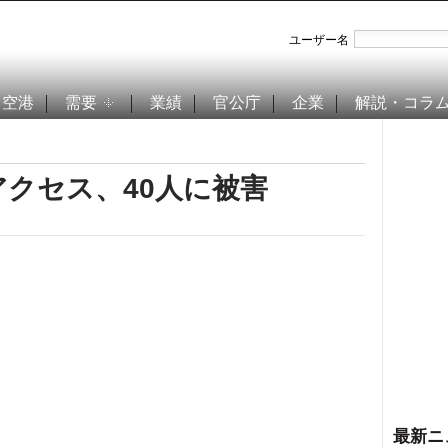
ユーザー名
空港
需要
業績
官公庁
企業
解説・コラ
アクセス、40人に被害
最新ニ