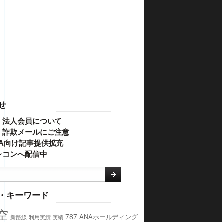
せ
・法人会員について
】詐欺メールにご注意
IVA向け記事提供拡充
レコンへ配信中
・キーワード
空
787
ANAホールディング
新路線
利用実績
実績