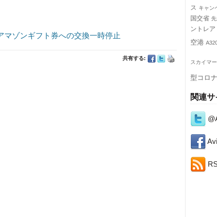
ス
キャン
国交省
先
ントレア
 アマゾンギフト券への交換一時停止
空港
A32
共有する:
スカイマー
型コロ
関連サ
@A
Avi
R