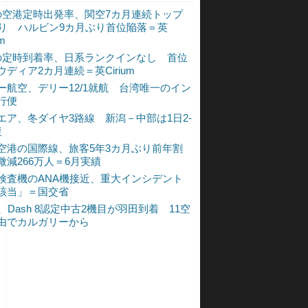
の空港定時出発率、関空7カ月連続トップ
入り ハルビン9カ月ぶり首位陥落＝英
um
の定時到着率、日系ランクインなし 首位
ウディア2カ月連続＝英Cirium
ー航空、デリー12/1就航 台湾唯一のイン
行便
エア、冬ダイヤ3路線 新潟－中部は1日2-
復
空港の国際線、旅客5年3カ月ぶり前年割
微減266万人＝6月実績
検査機のANA機接近、重大インシデント
該当」＝国交省
A、Dash 8認定中古2機目が羽田到着 11空
由でカルガリーから