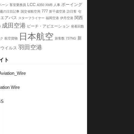
LCC
ボーイング
ペーン
客室乗務員
A350 XWB
人事
777
セ
週の注目記事
国交省航空局
新千歳空港
訪日客
エアバス
関西
スターフライヤー
福岡空港
伊丹空港
成田空港
ピーチ・アビエーション
0
発着回数
日本航空
新
ク
航空貨物
旅客数
737NG
羽田空港
ナウイルス
イト
viation_Wire
ation Wire
SS