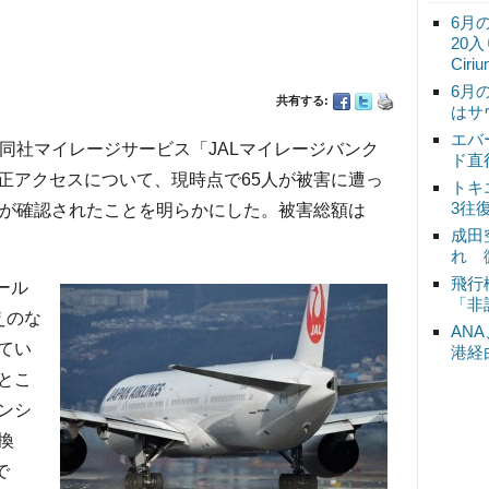
6月
20
Ciri
6月
共有する:
はサ
エバ
、同社マイレージサービス「JALマイレージバンク
ド直
正アクセスについて、現時点で65人が被害に遭っ
トキ
3往
害が確認されたことを明らかにした。被害総額は
成田
れ 
飛行
ール
「非
えのな
AN
てい
港経
とこ
ンシ
換
で