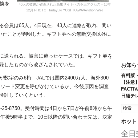
交換を
40人の被害が確認されたJMBサイトへの不正アクセス＝13年
12月 PHOTO: Tadayuki YOSHIKAWA/Aviation Wire
会員は65人。4日現在、43人に連絡が取れ、問い
ていたことが判明した。ギフト券への無断交換以外に
に送られる。被害に遭ったケースでは、ギフト券を
録したものから改ざんされていた。
お知ら
有料版
字のみ6桁。JALでは国内2400万人、海外300
【注意
パスワード変更を呼びかけているが、今後原因を調査
FACT
検討していくという。
日経テ
25-8750。受付時間は4日から7日が午前8時から午
ら午後5時半まで。10日以降の問い合わせ先は、決定
ホット
全日