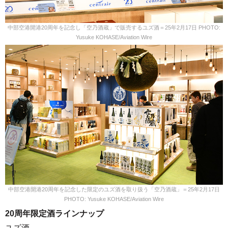
中部空港開港20周年を記念し「空乃酒蔵」で販売するユズ酒＝25年2月17日 PHOTO:
Yusuke KOHASE/Aviation Wire
中部空港開港20周年を記念した限定のユズ酒を取り扱う「空乃酒蔵」＝25年2月17日
PHOTO: Yusuke KOHASE/Aviation Wire
20周年限定酒ラインナップ
ユズ酒