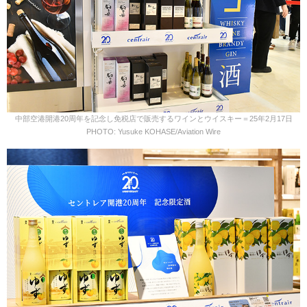
中部空港開港20周年を記念し免税店で販売するワインとウイスキー＝25年2月17日
PHOTO: Yusuke KOHASE/Aviation Wire