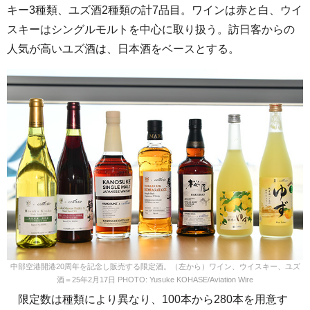
キー3種類、ユズ酒2種類の計7品目。ワインは赤と白、ウイ
スキーはシングルモルトを中心に取り扱う。訪日客からの
人気が高いユズ酒は、日本酒をベースとする。
中部空港開港20周年を記念し販売する限定酒。（左から）ワイン、ウイスキー、ユズ
酒＝25年2月17日 PHOTO: Yusuke KOHASE/Aviation Wire
限定数は種類により異なり、100本から280本を用意す