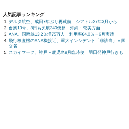
人気記事ランキング
デルタ航空、成田7年ぶり再就航 シアトル27年3月から
台風13号、8日も欠航340便超 沖縄・奄美方面
ANA、国際線13.2％増75万人 利用率84.0％＝6月実績
飛行検査機のANA機接近、重大インシデント「非該当」＝国
交省
スカイマーク、神戸－鹿児島8月臨時便 羽田発神戸行きも