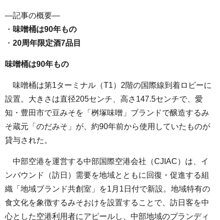
—記事の概要—
・
味噌桶は90年もの
・
20周年限定酒7品目
味噌桶は90年もの
味噌桶は第1ターミナル（T1）2階の国際線到着ロビーに
設置。大きさは直径205センチ、高さ147.5センチで、愛
知・豊田市で豆みそを「桝塚味噌」ブランドで醸造するみ
そ蔵元「のだみそ」が、約90年前から使用していたものが
貸与された。
中部空港を運営する中部国際空港会社（CJIAC）は、イ
ンバウンド（訪日）需要を地域とともに回復・促進する組
織「地域ブランド共創室」を1月1日付で新設。地域特有の
食文化を象徴するみそおけを設置することで、訪日客を中
心とした空港利用者にアピールし、中部地域のブランディ