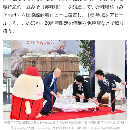
域特産の「豆みそ（赤味噌）」を醸造していた味噌桶（み
そおけ）を国際線到着ロビーに設置し、中部地域をアピー
ルする。このほか、20周年限定の酒類を免税店などで取り
扱う。
中部空港T1国際線到着ロビーに設置する味噌桶を除幕する中部国際空港会社の犬塚社
長（左から2人目）ら＝25年2月17日 PHOTO: Yusuke KOHASE/Aviation Wire