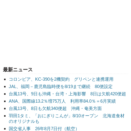
最新ニュース
コロンビア、KC-390を2機契約 グリペンと連携運用
JAL、福岡－鹿児島臨時便を8/19まで継続 80便設定
台風13号、9日も沖縄・台湾・上海影響 8日は欠航420便超
ANA、国際線13.2％増75万人 利用率84.0％＝6月実績
台風13号、8日も欠航340便超 沖縄・奄美方面
羽田1タミ、「おにぎりこんが」8/10オープン 北海道食材
のオリジナルも
国交省人事 26年8月7日付（航空）