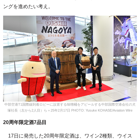
ングを進めたい考え。
中部空港T1国際線到着ロビーに設置する味噌桶をアピールする中部国際空港会社の犬
塚社長（左から2人目）ら＝25年2月17日 PHOTO: Yusuke KOHASE/Aviation Wire
20周年限定酒7品目
17日に発売した20周年限定酒は、ワイン2種類、ウイス